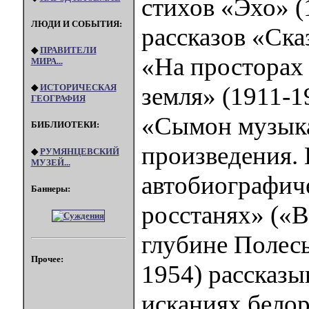
стихов «Эхо» (
ЛЮДИ И СОБЫТИЯ:
рассказов «Ска
◆
ПРАВИТЕЛИ
«На просторах 
МИРА...
◆
ИСТОРИЧЕСКАЯ
земля» (1911-1
ГЕОГРАФИЯ
«Сымон музыкан
БИБЛИОТЕКИ:
произведения. 
◆
РУМЯНЦЕВСКИЙ
МУЗЕЙ...
автобиографич
Баннеры:
росстанях» («В
глубине Полесь
Прочее:
1954) рассказ
исканиях белор