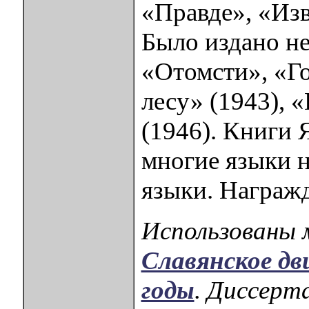
«Правде», «Изв
Было издано не
«Отомсти», «Го
лесу» (1943), 
(1946). Книги 
многие языки 
языки. Награж
Использованы 
Славянское дв
годы
. Диссерт