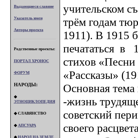
учительском съ
Выдающиеся славяне
Указатель имен
трём годам тюр
Авторы проекта
1911). В 1915
печататься в 
Родственные проекты:
стихов «Песни 
ПОРТАЛ XPOHOC
«Рассказы» (19
ФОРУМ
НАРОДЫ:
Основная тема 
◆
-жизнь трудяще
ЭТНОЦИКЛОПЕДИЯ
советский пери
◆ СЛАВЯНСТВО
своего расцвет
◆
АПСУАРА
◆
НАРОД НА ЗЕМЛЕ