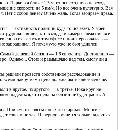
ого. Парковка ближе 1,5 м. от пешеходного перехода,
ышение скорости на 5 км/ч. Но все очень культурно. Вам,
. Нет с собой денег? Очень жаль. Тогда забираем права.
дится — активность полиции куда-то исчезает. У моей
отрудников видел, кто взял, да и камеры слежения все
ев снова оказалась в том офисе и поинтересовалась —
и не запрашивал. Я почему-то уже не был удивлен.
х. Самый дешевый бензин — 1,6 евро/литр. Дизтопливо —
вро. Однако... Стою и размышляю над тем, смогу ли я
ты решили провести собственное расследование и
, со всеми накрутками цена должна быть вдвое меньше.
яли в другое, из другого — в третье. Пока круг не
лько надеяться, что цена на бензин не будет расти. А
ги». Причем, от совсем юных до стариков. Многие
дет совсем не так. Наверное, остается только надеяться
ждения ее брат. Они ехали прямо с работы, поэтому