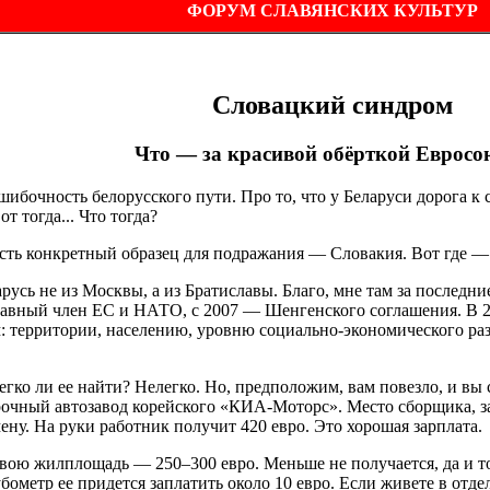
ФОРУМ СЛАВЯНСКИХ КУЛЬТУР
Словацкий синдром
Что — за красивой обёрткой Евросо
шибочность белорусского пути. Про то, что у Беларуси дорога к 
т тогда... Что тогда?
есть конкретный образец для подражания — Словакия. Вот где —
русь не из Москвы, а из Братиславы. Благо, мне там за последни
авный член ЕС и НАТО, с 2007 — Шенгенского соглашения. В 200
 территории, населению, уровню социально-экономического раз
егко ли ее найти? Нелегко. Но, предположим, вам повезло, и в
очный автозавод корейского «КИА-Моторс». Место сборщика, за
ену. На руки работник получит 420 евро. Это хорошая зарплата.
свою жилплощадь — 250–300 евро. Меньше не получается, да и т
убометр ее придется заплатить около 10 евро. Если живете в отде