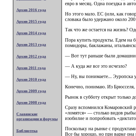
евро в месяц. Одна поездка в авт
Архив 2016 года
Но этого мало. ЕС (или, как гово
словака было удержано около 200
Архив 2015 года
Так что же остается на жизнь? Од
Архив 2014 года
Пора купить продукты. Едем на б
Архив 2013 года
помидоры, баклажаны, итальянск
— Вот тут раньше были домашние 
Архив 2012 года
— А куда же все это исчезло?
Архив 2011 года
— Ну, вы понимаете... Эуропска у
Архив 2010 года
Конечно, понимаю. Из Брюсселя, н
Архив 2009 года
Рынок в субботу открыт только до
Архив 2008 года
Сразу вспомнился Комаровский р
«ломятся» — столько видов рыбы, 
Славянские
изобилие и попробовать «диктато
организации и форумы
Поскольку на рынке с продуктами
Библиотека
Все бы хорошо, но при варке она 