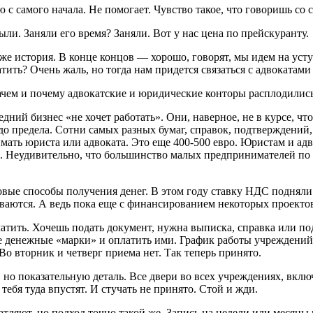
с самого начала. Не помогает. Чувство такое, что говоришь со с
ли. Заняли его время? Заняли. Вот у нас цена по прейскуранту.
же история. В конце концов — хорошо, говорят, мы идем на усту
тить? Очень жаль, но тогда нам придется связаться с адвокатам
зачем и почему адвокатские и юридические конторы расплодились 
едний бизнес «не хочет работать». Они, наверное, не в курсе, ч
о предела. Сотни самых разных бумаг, справок, подтверждений,
мать юриста или адвоката. Это еще 400-500 евро. Юристам и адв
. Неудивительно, что большинство малых предпринимателей по 
овые способы получения денег. В этом году ставку НДС подняли
ываются. А ведь пока еще с финансированием некоторых проекто
атить. Хочешь подать документ, нужна выписка, справка или по
е денежные «марки» и оплатить ими. График работы учреждений
 Во вторник и четверг приема нет. Так теперь принято.
но показательную деталь. Все двери во всех учреждениях, вклю
тебя туда впустят. И стучать не принято. Стой и жди.
ляют, но подход точно такой же. Запись на недели или месяцы в