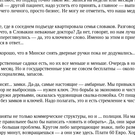
ой — другой пациент, надо успеть его принять, а главное — выпи
его личного, просто бизнес. Не могу не отметить, что наша мед
 где в соседнем подъезде квартировала семья словаков. Разгово
о, в Словакии неважные доктора? Да нет, говорят, но нам лучше
реглянулись — да, это ключевое слово. Именно за этим и прие
я в ответ...
хорошо, что в Минске снять дверные ручки пока не додумались..
арственные садики есть, но их все меньше и меньше. Очередь в н
 месяц. Но и государственные уже не совсем бесплатны — около 
социализма, запасов.
исят... замки. Да-да, самые настоящие — амбарные. Мы привыкли
усор не выбросишь — нужен ключ. Это борьба за экономию и чист
снаружи деревьями, оказалась чудовищная свалка-помойка. От пи
без замков и ключей. Надо полагать, это и есть стремление к чи
няты не только коммерческие структуры, но и ... полиция. На 
 правильнее было бы написать «ловить и обирать». Да, они зара
большая проблема. Кругом либо запрещающие знаки, либо разме
пару минут, возвращаешься — а они уже здесь. Плати 60 Евро. Хо