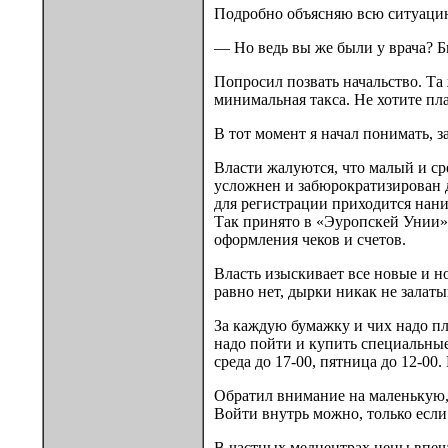
Подробно объясняю всю ситуацию 
— Но ведь вы же были у врача? Бы
Попросил позвать начальство. Та 
минимальная такса. Не хотите пла
В тот момент я начал понимать, 
Власти жалуются, что малый и ср
усложнен и забюрократизирован д
для регистрации приходится нани
Так принято в «Эуропскей Унии»
оформления чеков и счетов.
Власть изыскивает все новые и н
равно нет, дырки никак не залат
За каждую бумажку и чих надо пл
надо пойти и купить специальны
среда до 17-00, пятница до 12-00.
Обратил внимание на маленькую, 
Войти внутрь можно, только если 
В частных медцентрах цены впечат