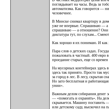
поглядывает на часы. Ведь за тоб
автоматизма. Как говорится — нич
человечнее.
В Минске снимал квартиру в доме,
уже не впервые. Спрашиваю — а чт
спрашиваю — а отношение? Они пе
диктатура тут, по слухам... Смеютс
Как хорошо я их понимаю. И как 
Пара слов о детских садах. Госуд
пожаловать в частный. 400 евро в
проедание старых, еще со времен 
На мусорных контейнерах здесь в
здесь так принято. Просто так м
за город в лес. В лесу, скрытая 
Но зато бесплатная и работающая 
унии».
Важным делом собирания денег за
— «помогать и охранять». На деле
скрывается. Машину поставить — 
или детскому саду, выскочил на 