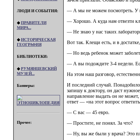
— А мы не можем посмотреть. У 
ЛЮДИ И СОБЫТИЯ:
— Хорошо. А куда нам отвезти кл
◆
ПРАВИТЕЛИ
МИРА...
— Не знаю у нас таких лаборатор
◆
ИСТОРИЧЕСКАЯ
Вот так. Клещи есть, и в достатке
ГЕОГРАФИЯ
— Но ведь ребенок может заболеть
БИБЛИОТЕКИ:
— А вы подождите 3-4 недели. Есл
◆
РУМЯНЦЕВСКИЙ
МУЗЕЙ...
На этом наш разговор, естественн
И последний случай. Понадобилос
Баннеры:
запишу к доктору, он даст нужное
направление выдать он не может,
ответ — «на этот вопрос ответить
— С вас — 45 евро.
Прочее:
— Простите, не понял. За что?
— Ну, вы же были у врача? Это пл