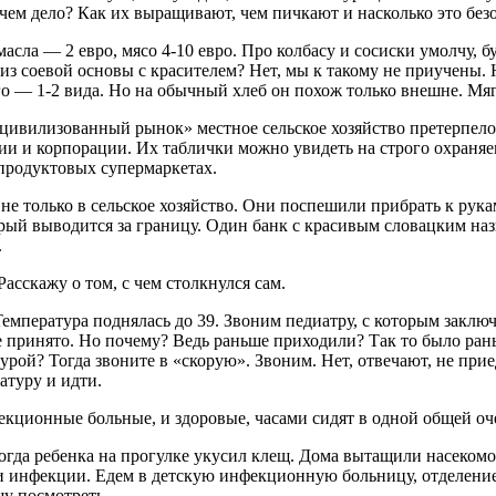
ем дело? Как их выращивают, чем пичкают и насколько это безо
масла — 2 евро, мясо 4-10 евро. Про колбасу и сосиски умолчу, б
 из соевой основы с красителем? Нет, мы к такому не приучены. 
 — 1-2 вида. Но на обычный хлеб он похож только внешне. Мягки
цивилизованный рынок» местное сельское хозяйство претерпело
 и корпорации. Их таблички можно увидеть на строго охраняе
 продуктовых супермаркетах.
 только в сельское хозяйство. Они поспешили прибрать к рука
орый выводится за границу. Один банк с красивым словацким на
.
асскажу о том, с чем столкнулся сам.
Температура поднялась до 39. Звоним педиатру, с которым заклю
 не принято. Но почему? Ведь раньше приходили? Так то было рань
турой? Тогда звоните в «скорую». Звоним. Нет, отвечают, не при
атуру и идти.
фекционные больные, и здоровые, часами сидят в одной общей оч
да ребенка на прогулке укусил клещ. Дома вытащили насекомое
ли инфекции. Едем в детскую инфекционную больницу, отделени
у посмотреть.