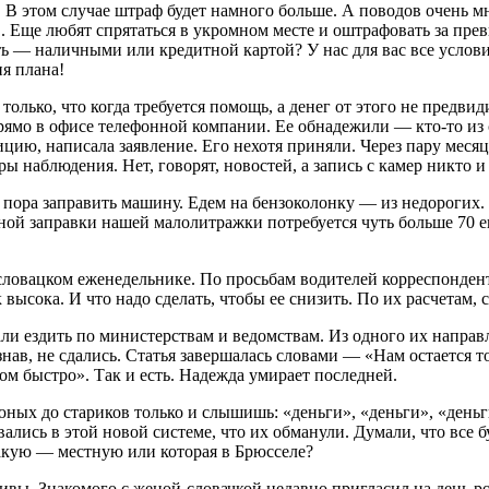
 В этом случае штраф будет намного больше. А поводов очень мн
.. Еще любят спрятаться в укромном месте и оштрафовать за прев
ь — наличными или кредитной картой? У нас для вас все условия
я плана!
 только, что когда требуется помощь, а денег от этого не предви
ямо в офисе телефонной компании. Ее обнадежили — кто-то из с
цию, написала заявление. Его нехотя приняли. Через пару месяц
ры наблюдения. Нет, говорят, новостей, а запись с камер никто 
, пора заправить машину. Едем на бензоколонку — из недороги
нной заправки нашей малолитражки потребуется чуть больше 70 е
словацком еженедельнике. По просьбам водителей корреспонден
к высока. И что надо сделать, чтобы ее снизить. По их расчетам
али ездить по министерствам и ведомствам. Из одного их направл
знав, не сдались. Статья завершалась словами — «Нам остается то
ом быстро». Так и есть. Надежда умирает последней.
 юных до стариков только и слышишь: «деньги», «деньги», «день
ались в этой новой системе, что их обманули. Думали, что все бу
какую — местную или которая в Брюсселе?
ивы. Знакомого с женой-словачкой недавно пригласил на день ро