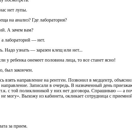
нас нет лупы.
еща на анализ? Где лаборатория?
ий. А зачем вам?
, а лабораторий — нет.
. Надо узнать — заразен клещ или нет...
и у ребенка онемеет половина лица, то все станет ясно!
о, был закончен.
ь взять направление на рентген. Позвонил в медцентр, объясни
 направление. Записали в очередь. В назначенный день приезжаю
 т.к. с той поликлиникой у них нет договора. Спрашиваю — а по
 не могу». Выхожу из кабинета, окликает сотрудница с приемной 
ата за прием.