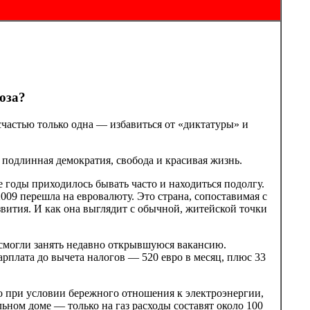
юза?
счастью только одна — избавиться от «диктатуры» и
 подлинная демократия, свобода и красивая жизнь.
е годы приходилось бывать часто и находиться подолгу.
9 перешла на евровалюту. Это страна, сопоставимая с
вития. И как она выглядит с обычной, житейской точки
ы смогли занять недавно открывшуюся вакансию.
рплата до вычета налогов — 520 евро в месяц, плюс 33
о при условии бережного отношения к электроэнергии,
льном доме — только на газ расходы составят около 100