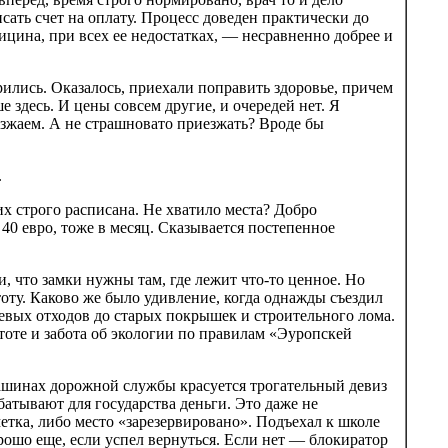
сать счет на оплату. Процесс доведен практически до
ицина, при всех ее недостатках, — несравненно добрее и
рились. Оказалось, приехали поправить здоровье, причем
 здесь. И цены совсем другие, и очередей нет. Я
зжаем. А не страшновато приезжать? Вроде бы
.
их строго расписана. Не хватило места? Добро
40 евро, тоже в месяц. Сказывается постепенное
, что замки нужны там, где лежит что-то ценное. Но
оту. Каково же было удивление, когда однажды съездил
щевых отходов до старых покрышек и строительного лома.
стоте и забота об экологии по правилам «Эуропскей
машинах дорожной службы красуется трогательный девиз
батывают для государства деньги. Это даже не
тка, либо место «зарезервировано». Подъехал к школе
рошо еще, если успел вернуться. Если нет — блокиратор