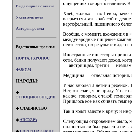
ощущениях говорить излишне. В ч
Выдающиеся славяне
Хлеб, молоко — по 1 евро, пачка 
Указатель имен
всерьез считать колбасой изделие
картофельный, пшеничного белого
Авторы проекта
Вообще, с момента вхождения в «
международные пищевые компании
неизвестно, но результат виден в
Родственные проекты:
Иностранные инвесторы пришли не
ПОРТАЛ XPOHOC
сети, банки получают доход, кот
— австрийцам, третий — немцам
ФОРУМ
Медицина — отдельная история. Р
НАРОДЫ:
У нас заболел 3-летний ребенок. 
Нет, отвечает, я не приду. У нас
◆
как же, говорим, с такой темпера
ЭТНОЦИКЛОПЕДИЯ
Пришлось кое-как сбивать темпер
◆ СЛАВЯНСТВО
Так и ходят вместе к врачу: и ин
◆
АПСУАРА
Следующим откровением было, ког
полностью ли был удален и нет 
◆
НАРОД НА ЗЕМЛЕ
зачем приехали. Объясняю и прош