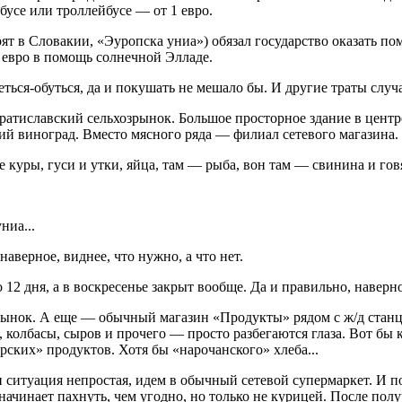
обусе или троллейбусе — от 1 евро.
рят в Словакии, «Эуропска униа») обязал государство оказать по
 евро в помощь солнечной Элладе.
еться-обуться, да и покушать не мешало бы. И другие траты случ
ратиславский сельхозрынок. Большое просторное здание в цент
ий виноград. Вместо мясного ряда — филиал сетевого магазина
куры, гуси и утки, яйца, там — рыба, вон там — свинина и го
ниа...
аверное, виднее, что нужно, а что нет.
 12 дня, а в воскресенье закрыт вообще. Да и правильно, наверно
ынок. А еще — обычный магазин «Продукты» рядом с ж/д стан
колбасы, сыров и прочего — просто разбегаются глаза. Вот бы к
рских» продуктов. Хотя бы «нарочанского» хлеба...
 ситуация непростая, идем в обычный сетевой супермаркет. И п
начинает пахнуть, чем угодно, но только не курицей. После полу