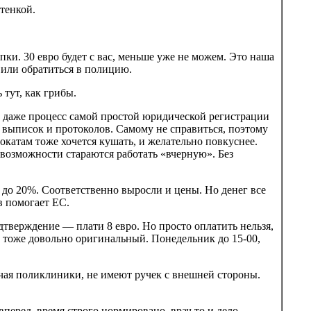
тенкой.
пки. 30 евро будет с вас, меньше уже не можем. Это наша
и или обратиться в полицию.
тут, как грибы.
то даже процесс самой простой юридической регистрации
 выписок и протоколов. Самому не справиться, поэтому
окатам тоже хочется кушать, и желательно повкуснее.
возможности стараются работать «вчерную». Без
 до 20%. Соответственно выросли и цены. Но денег все
в помогает ЕС.
дтверждение — плати 8 евро. Но просто оплатить нельзя,
 тоже довольно оригинальный. Понедельник до 15-00,
чая поликлиники, не имеют ручек с внешней стороны.
перед, время строго нормировано, врач то и дело