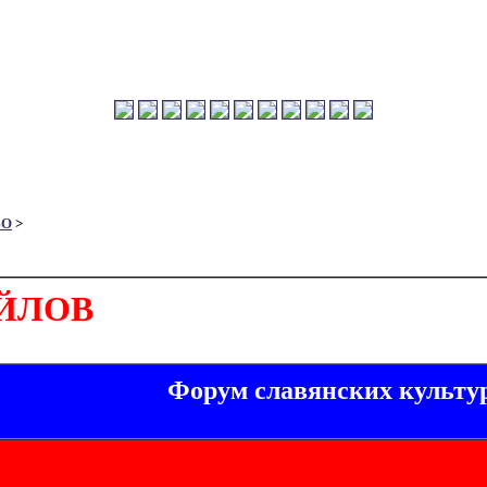
ВО
>
АЙЛОВ
Форум славянских культу