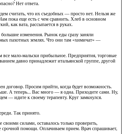
пасно? Нет ответа.
удем считать, что их съедобных — просто нет. Нельзя же
Нам пока еще есть с чем сравнить. Хлеб в основном
й, как вата, рассыпается в руках.
 большие изменения. Рынок еды сразу заняли
мых пахотных землях. Что они там «химичат» —
м все мало-мальски прибыльное. Предприятия, торговые
званием давно принадлежит итальянской группе, другой
чен договор. Просим прийти, когда будет возможность.
ше. А теперь... Вас много — я одна. Приходите сами. Ну,
едем — идите к своему терапевту. Круг замкнулся.
ереди. Так принято.
 своими силами, оставалось только проверить,
е срочной помощи. Оплачиваем прием. Врач спрашивает,