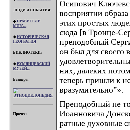
Осипович Ключевск
ЛЮДИ И СОБЫТИЯ:
восприятии образа
этих простых люде
◆
ПРАВИТЕЛИ
МИРА...
сюда [в Троице-Сер
◆
ИСТОРИЧЕСКАЯ
преподобный Сергий
ГЕОГРАФИЯ
он был для своего 
БИБЛИОТЕКИ:
удовлетворительный
◆
РУМЯНЦЕВСКИЙ
них, далеких потом
МУЗЕЙ...
теперь пришли к не
Баннеры:
вразумительно”».
Преподобный не то
Иоанновича Донско
Прочее:
ратные духовные с