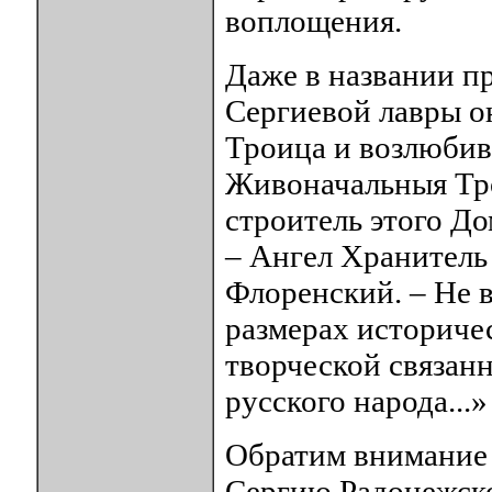
воплощения.
Даже в названии п
Сергиевой лавры о
Троица и возлюби
Живоначальныя Тро
строитель этого Д
– Ангел Хранитель 
Флоренский. – Не 
размерах историчес
творческой связан
русского народа...»
Обратим внимание 
Сергию Радонежско