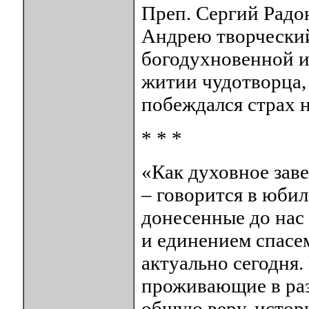
Преп. Сергий Радо
Андрею творчески
богодухновенной ик
житии чудотворца,
побеждался страх 
* * *
«Как духовное заве
– говорится в юби
донесенные до нас
и единением спасе
актуально сегодня.
проживающие в раз
общую веру, истори