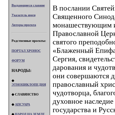
Выдающиеся славяне
В послании Святей
Священного Синода
Указатель имен
монашествующим и
Авторы проекта
Православной Церк
святого преподобн
Родственные проекты:
«Блаженный Епифа
ПОРТАЛ XPOHOC
Сергия, свидетельс
ФОРУМ
дарования и чудотв
НАРОДЫ:
они совершаются д
◆
православный хрис
ЭТНОЦИКЛОПЕДИЯ
чудотворца, благог
◆ СЛАВЯНСТВО
духовное наследие
◆
АПСУАРА
государства и Рус
◆
НАРОД НА ЗЕМЛЕ