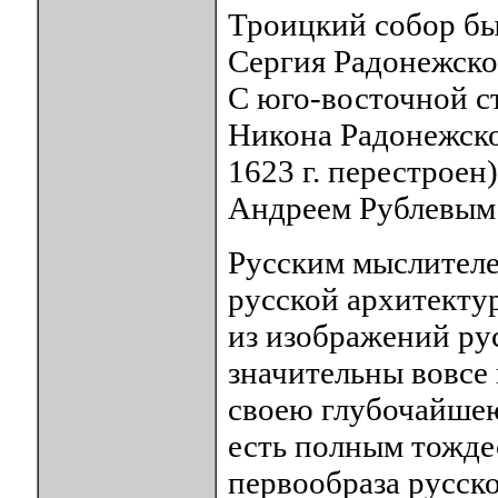
Троицкий собор был
Сергия Радонежског
С юго-восточной ст
Никона Радонежско
1623 г. перестроен
Андреем Рублевым 
Русским мыслителе
русской архитекту
из изображений ру
значительны вовсе 
своею глубочайшею
есть полным тожде
первообраза русско