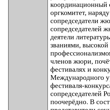
координационный с
оргкомитет, наряду
сопредседатели жю
сопредседателей ж
деятели литератур
званиями, высокой
профессионализмом
членов жюри, почё
фестивалях и конк
Международного у
фестиваля-конкурса
сопредседателей Р
поочерёдно. В сос
представители соу