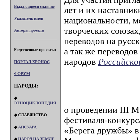
Выдающиеся славяне
лет и их наставник
национальности, ме
Указатель имен
творческих союзах
Авторы проекта
переводов на русск
а так же переводов
Родственные проекты:
народов
Российско
ПОРТАЛ XPOHOC
ФОРУМ
НАРОДЫ:
◆
ЭТНОЦИКЛОПЕДИЯ
о проведении III 
◆ СЛАВЯНСТВО
фестиваля-конкурс
◆
АПСУАРА
«Берега дружбы» в
◆
НАРОД НА ЗЕМЛЕ