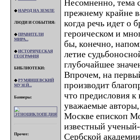
Несомненно, тема с
прежнему крайне в
◆
НАРОД НА ЗЕМЛЕ
когда речь идет о 
ЛЮДИ И СОБЫТИЯ:
героическом и мно
◆
ПРАВИТЕЛИ
МИРА...
бы, конечно, напом
◆
ИСТОРИЧЕСКАЯ
летие судьбоносно
ГЕОГРАФИЯ
глубочайшее значе
БИБЛИОТЕКИ:
Впрочем, на первый
◆
РУМЯНЦЕВСКИЙ
производит благопр
МУЗЕЙ...
что предисловия к 
Баннеры:
уважаемые авторы, 
Москве епископ М
известный ученый-
Сербской академии 
Прочее: