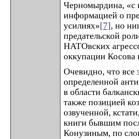
Черномырдина, «с 
информацией о пр
усилиях»
[7]
, но ни
предательской рол
НАТОвских агрессо
оккупации Косова 
Очевидно, что все 
определенной анти
в области балканск
также позицией ко
озвученной, кстат
книги бывшим посл
Конузиным, по слов