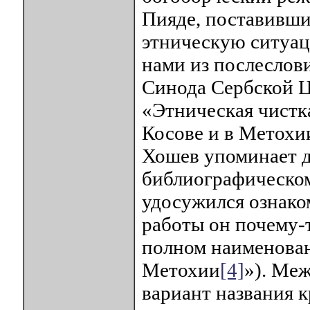
Пияде, поставивши
этническую ситуац
нами из послеслов
Синода Сербской Ц
«Этническая чистк
Косове и в Метохии
Хошев упоминает д
библиографическом 
удосужился ознаком
работы он почему-
полном наименован
Метохии
[4]
»). Меж
вариант названия 