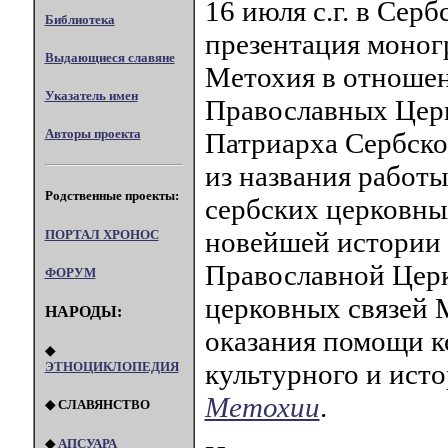
16 июля с.г. в Сер
Библиотека
презентация моног
Выдающиеся славяне
Метохия в отношен
Указатель имен
Православных Церк
Авторы проекта
Патриарха Сербско
из названия работы
Родственные проекты:
сербских церковны
новейшей истории 
ПОРТАЛ XPOHOC
Православной Церк
ФОРУМ
церковных связей 
НАРОДЫ:
оказания помощи к
◆
культурного и ист
ЭТНОЦИКЛОПЕДИЯ
Метохии
.
◆ СЛАВЯНСТВО
◆
АПСУАРА