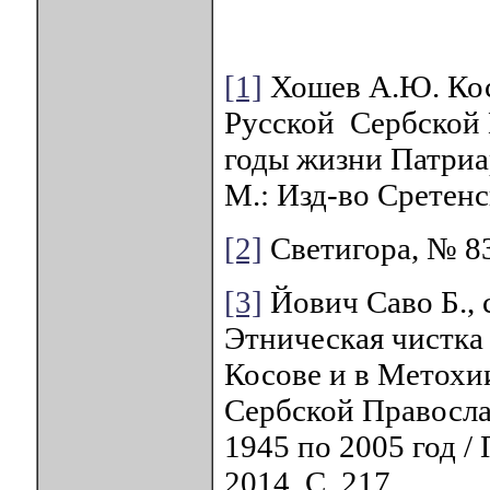
[1]
Хошев А.Ю. Кос
Русской Сербской 
годы жизни Патриа
М.: Изд-во Сретенс
[2]
Светигора, № 83,
[3]
Йович Саво Б.,
Этническая чистка 
Косове и в Метохи
Сербской Правосла
1945 по 2005 год /
2014. С. 217.