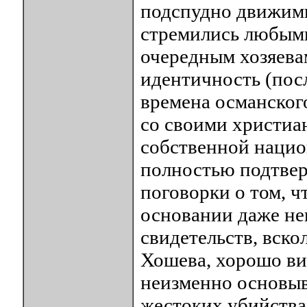
подспудно движимы
стремились любыми
очередным хозяева
идентичность (посл
времена османског
со своими христиа
собственной нацио
полностью подтвер
поговорки о том, ч
основании даже н
свидетельств, вск
Хошева, хорошо вид
неизменно основыв
жестоких убийствах