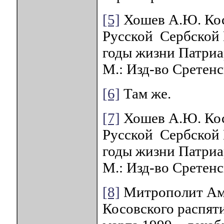
[5]
Хошев А.Ю. Кос
Русской Сербской 
годы жизни Патриа
М.: Изд-во Сретенс
[6]
Там же.
[7]
Хошев А.Ю. Кос
Русской Сербской 
годы жизни Патриа
М.: Изд-во Сретенс
[8]
Митрополит Амф
Косовского распят