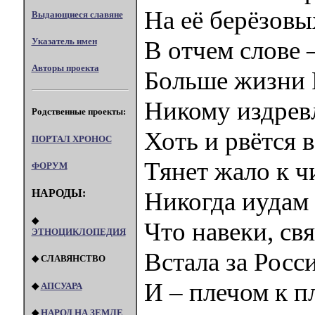
На её берёзовы
Выдающиеся славяне
Указатель имен
В отчем слове 
Авторы проекта
Больше жизни 
Никому издревл
Родственные проекты:
Хоть и рвётся в
ПОРТАЛ XPOHOC
Тянет жало к ч
ФОРУМ
НАРОДЫ:
Никогда иудам 
◆
Что навеки, свя
ЭТНОЦИКЛОПЕДИЯ
Встала за Росс
◆ СЛАВЯНСТВО
И – плечом к п
◆
АПСУАРА
◆
НАРОД НА ЗЕМЛЕ