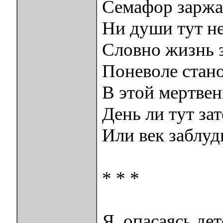
Семафор заржа
Ни души тут не
Словно жизнь зд
Поневоле стан
В этой мертве
День ли тут за
Или век заблуд
* * *
Я, опасаясь де