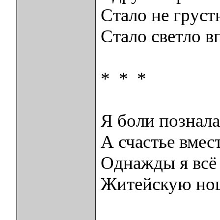
Стало не груст
Стало светло вп
* * *
Я боли познала
А счастье вмест
Однажды я всё 
Житейскую нош