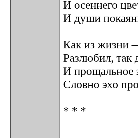
И осеннего цве
И души покаянн
Как из жизни —
Разлюбил, так 
И прощальное 
Словно эхо пр
* * *