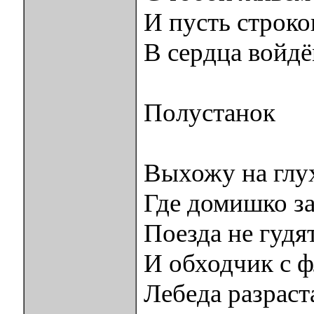
И пусть строк
В сердца войдё
Полустанок
Выхожу на глу
Где домишко з
Поезда не гудя
И обходчик с ф
Лебеда разраст