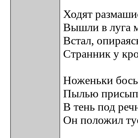
Ходят размаши
Вышли в луга 
Встал, опираяс
Странник у кро
Ноженьки босы
Пылью присыпа
В тень под ре
Он положил ту