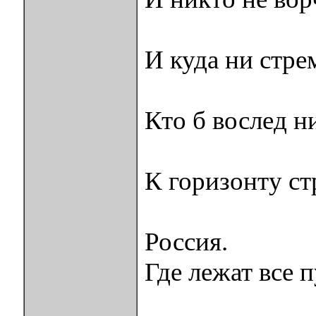
«Подож
И куда ни стре
где бы 
Кто б вослед н
упрекая 
К горизонту ст
там где 
Россия.
Где лежат все п
что хран