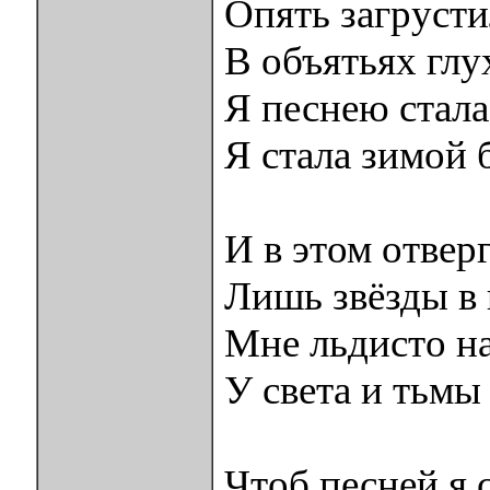
Опять загрусти
В объятьях гл
Я песнею стала
Я стала зимой б
И в этом отвер
Лишь звёзды в
Мне льдисто н
У света и тьмы 
Чтоб песней я с