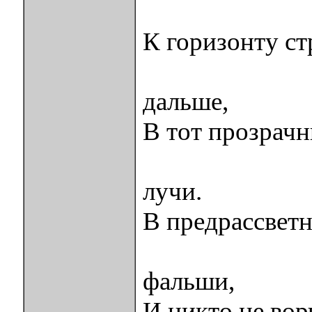
К горизонту с
он зовё
дальше,
В тот прозрачн
где си
лучи.
В предрассветн
нету ни
фальши,
И никто не вор