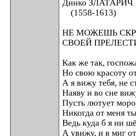
Динко ЗЛАТАРИЧ
(1558-1613)
НЕ МОЖЕШЬ СКР
СВОЕЙ ПРЕЛЕСТ
Как же так, госпож
Но свою красоту о
А я вижу тебя, не 
Наяву и во сне виж
Пусть лютует мороз
Никогда от меня ты
Ведь куда б я ни шё
А увижу, и в миг 