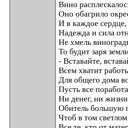
Вино расплескалос
Оно обагрило окре
И в каждое сердце,
Надежда и сила отн
Не хмель виноград
То будит заря земл
- Вставайте, встава
Всем хватит работы,
Для общего дома во
Пусть все поработ
Ни денег, ни жизни
Обитель большую п
Чтоб в том светлом
Все те, кто от мате