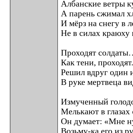
Албанские ветры к
А парень сжимал х
И мёрз на снегу в 
Не в силах краюху 
Проходят солдаты
Как тени, проходят
Решил вдруг один и
В руке мертвеца ви
Измученный голодо
Мелькают в глазах 
Он думает: «Мне н
Возьму-ка его из р