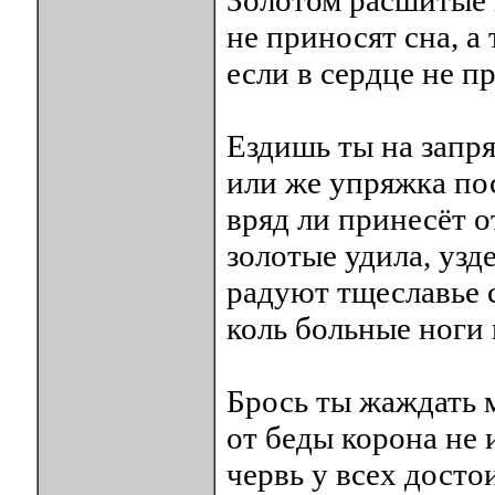
Золотом расшитые
не приносят сна, а 
если в сердце не п
Ездишь ты на запр
или же упряжка по
вряд ли принесёт о
золотые удила, узд
радуют тщеславье 
коль больные ноги 
Брось ты жаждать 
от беды корона не 
червь у всех досто