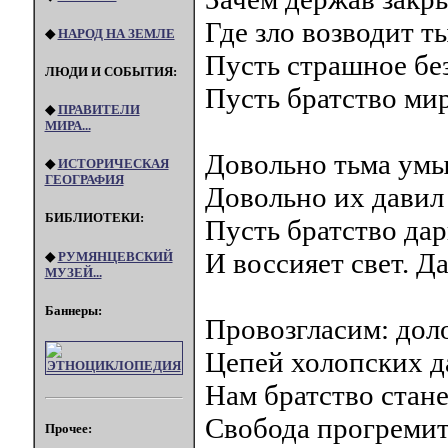
Где зло возводит т
◆
НАРОД НА ЗЕМЛЕ
Пусть страшное без
ЛЮДИ И СОБЫТИЯ:
Пусть братство мир
◆
ПРАВИТЕЛИ
МИРА...
Довольно тьма умы
◆
ИСТОРИЧЕСКАЯ
ГЕОГРАФИЯ
Довольно их давил 
БИБЛИОТЕКИ:
Пусть братство да
И воссияет свет. Да
◆
РУМЯНЦЕВСКИЙ
МУЗЕЙ...
Баннеры:
Провозгласим: доло
Цепей холопских д
Нам братство стане
Свобода прогремит
Прочее: