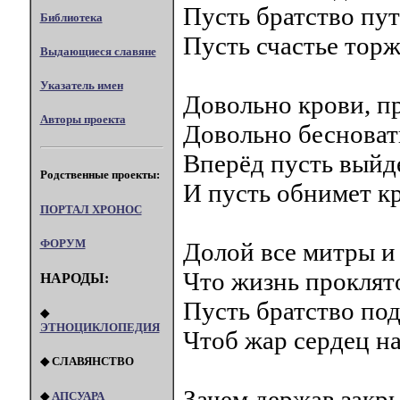
Пусть братство пут
Библиотека
Пусть счастье торж
Выдающиеся славяне
Указатель имен
Довольно крови, п
Авторы проекта
Довольно бесновать
Вперёд пусть выйде
Родственные проекты:
И пусть обнимет кр
ПОРТАЛ XPOHOC
ФОРУМ
Долой все митры и
Что жизнь проклято
НАРОДЫ:
Пусть братство под
◆
ЭТНОЦИКЛОПЕДИЯ
Чтоб жар сердец н
◆ СЛАВЯНСТВО
Зачем держав закр
◆
АПСУАРА