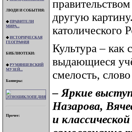
правительством
ЛЮДИ И СОБЫТИЯ:
другую картину.
◆
ПРАВИТЕЛИ
МИРА...
католического Р
◆
ИСТОРИЧЕСКАЯ
ГЕОГРАФИЯ
Культура – как 
БИБЛИОТЕКИ:
выдающиеся учё
◆
РУМЯНЦЕВСКИЙ
МУЗЕЙ...
смелость, слово
Баннеры:
– Яркие высту
Назарова, Вяче
и классической
Прочее: