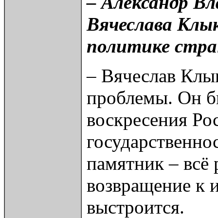
– Александр В
Вячеслава Клык
политике стран
– Вячеслав Клык
проблемы. Он б
воскресения Рос
государственнос
памятник – всё 
возвращение к и
выстроится.