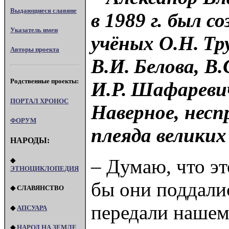
Выдающиеся славяне
в 1989 г. был 
Указатель имен
учёных О.Н. Тр
Авторы проекта
В.И. Белова, В
Родственные проекты:
И.Р. Шафареви
ПОРТАЛ XPOHOC
Наверное, несп
ФОРУМ
плеяда великих
НАРОДЫ:
– Думаю, что эт
◆
ЭТНОЦИКЛОПЕДИЯ
бы они поддалис
◆ СЛАВЯНСТВО
передали нашем
◆
АПСУАРА
◆
НАРОД НА ЗЕМЛЕ