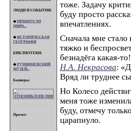
тоже. Задачу крити
ЛЮДИ И СОБЫТИЯ:
буду просто расска
◆
ПРАВИТЕЛИ
впечатлениях.
МИРА...
Сначала мне стало 
◆
ИСТОРИЧЕСКАЯ
ГЕОГРАФИЯ
тяжко и беспросве
БИБЛИОТЕКИ:
безнадёга какая-то
◆
РУМЯНЦЕВСКИЙ
Н.А. Некрасова
: «
МУЗЕЙ...
Вряд ли труднее сы
Баннеры:
Но Колесо действит
меня тоже изменила
буду, отмечу тольк
Прочее:
царапнуло.