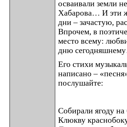
осваивали земли н
Хабарова… И эти ж
дни – зачастую, р
Впрочем, в поэтич
место всему: любви
дню сегодняшнем
Его стихи музыкаль
написано – «песня»
послушайте:
Собирали ягоду на 
Клюкву краснобоку