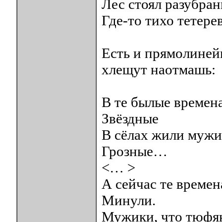
Лес стоял разубран
Где-то тихо тетер
Есть и прямолиней
хлещут наотмашь:
В те былые времен
Звёздные
В сёлах жили муж
Грозные…
<… >
А сейчас те времен
Минули.
Мужики, что тюфя