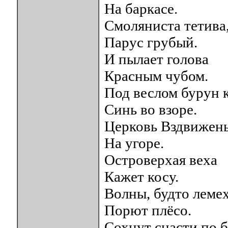
На баркасе.
Смоляниста тетива
Парус грубый.
И пылает голова
Красным чубом.
Под веслом бурун 
Синь во взоре.
Церковь Вздвижень
На угоре.
Островерхая веха
Кажет косу.
Волны, будто лемех
Порют плёсо.
Сохнут снасти по 