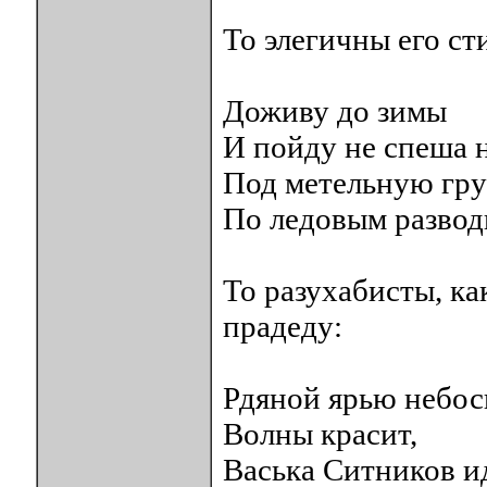
То элегичны его ст
Доживу до зимы
И пойду не спеша н
Под метельную гру
По ледовым разво
То разухабисты, ка
прадеду:
Рдяной ярью небос
Волны красит,
Васька Ситников и