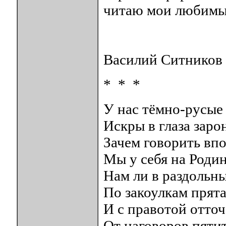
читаю мои любимые
Василий Ситников
* * *
У нас тёмно-русые
Искры в глаза заро
Зачем говорить впо
Мы у себя на Родин
Нам ли в раздольн
По закоулкам прята
И с правотой отто
От наговоров пятит