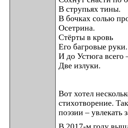
В струпьях тины.
В бочках солью пр
Осетрина.
Стёрты в кровь
Его багровые руки.
И до Устюга всего 
Две излуки.
Вот хотел нескольк
стихотворение. Так
поэзии – увлекать 
В 2017-м году выш