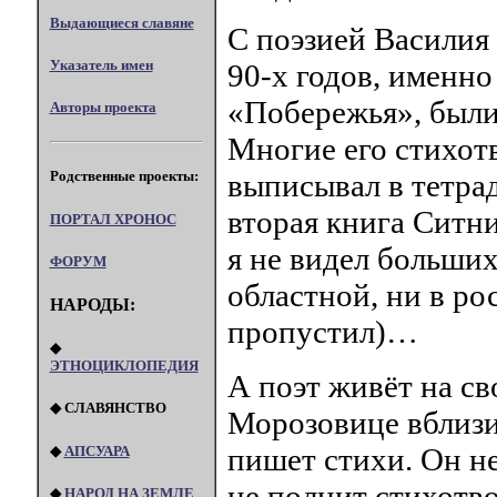
Выдающиеся славяне
С поэзией Василия
Указатель имен
90-х годов, именно
«Побережья», были 
Авторы проекта
Многие его стихот
выписывал в тетрад
Родственные проекты:
вторая книга Ситн
ПОРТАЛ XPOHOC
я не видел больши
ФОРУМ
областной, ни в ро
НАРОДЫ:
пропустил)…
◆
ЭТНОЦИКЛОПЕДИЯ
А поэт живёт на св
◆ СЛАВЯНСТВО
Морозовице вблиз
пишет стихи. Он не
◆
АПСУАРА
не полнит стихотв
◆
НАРОД НА ЗЕМЛЕ