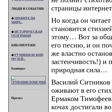
страницы интернет
ЛЮДИ И СОБЫТИЯ:
◆
ПРАВИТЕЛИ
Но когда он читает
МИРА...
становится стихией
◆
ИСТОРИЧЕСКАЯ
этому… Вот за общ
ГЕОГРАФИЯ
его песню, и он п
БИБЛИОТЕКИ:
же властно останов
◆
РУМЯНЦЕВСКИЙ
МУЗЕЙ...
застенчивость!) и 
природная сила…
Баннеры:
Василий Ситников –
оживают в его стих
Ермаком Тимофееви
Прочее:
кочах достигали во