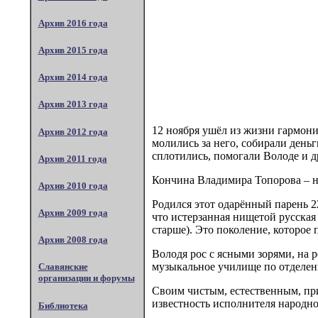
Архив 2016 года
Архив 2015 года
Архив 2014 года
Архив 2013 года
12 ноября ушёл из жизни гармонис
Архив 2012 года
молились за него, собирали деньг
сплотились, помогали Володе и др
Архив 2011 года
Кончина Владимира Топорова – не
Архив 2010 года
Родился этот одарённый парень 22
Архив 2009 года
что истерзанная нищетой русская 
старше). Это поколение, которо
Архив 2008 года
Володя рос с ясными зорями, на р
музыкальное училище по отделени
Славянские
организации и форумы
Своим чистым, естественным, при
известность исполнителя народно
Библиотека