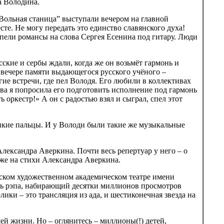
а Володина.
Вольная станица” выступали вечером на главной
те. Не могу передать это единство славянского духа!
 пели романсы на слова Сергея Есенина под гитару. Люди
кие и сербы ждали, когда же он возьмёт гармонь и
 вечере памяти выдающегося русского учёного –
ие встречи, где пел Володя. Его любили в коллективах
ва я попросила его подготовить исполнение под гармонь
 оркестр!» А он с радостью взял и сыграл, спел этот
нкие пальцы. И у Володи были такие же музыкальные
Александра Аверкина. Почти весь репертуар у него – о
тоже на стихи Александра Аверкина.
вском художественном академическом театре имени
ь рэпа, набирающий десятки миллионов просмотров
лики – это трансляция из ада, и шестиконечная звезда на
й жизни. Но – оглянитесь – миллионы(!) детей,