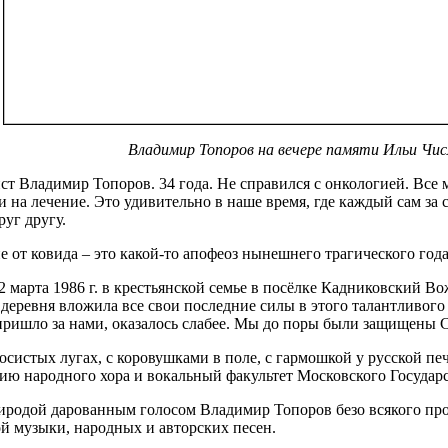
Владимир Топоров на вечере памяти Ильи Чис
т Владимир Топоров. 34 года. Не справился с онкологией. Все мы
и на лечение. Это удивительно в наше время, где каждый сам за с
уг другу.
 от ковида – это какой-то апофеоз нынешнего трагического года
 марта 1986 г. в крестьянской семье в посёлке Кадниковский Во
деревня вложила все свои последние силы в этого талантливого 
е пришло за нами, оказалось слабее. Мы до поры были защищен
осистых лугах, с коровушками в поле, с гармошкой у русской печи
ю народного хора и вокальный факультет Московского Государст
родой дарованным голосом Владимир Топоров безо всякого проп
й музыки, народных и авторских песен.