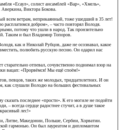
амбля «Есаул», солист ансамблей «Вар», «Хмель»,
 Аверкина, Виктора Бокова.
тый всем ветрам, неприкаянный, тоже ушедший в 35 лет!
ро расплатимся добром», – часто повторял Володя.
дными, потому что ушли в народ. Так пронзительно
ой. Таким и был Владимир Топоров.
 Володя, как и Николай Рубцов, даже не осознавал, какое
, вместить, полюбить русскую песню. Он одарил нас
 старательно отпевал, сочувственно поднимал взор на
очки вацап: «Прорвёмся! Мы ещё споём!»
тов, певцов, таких же молодых, тридцатилетних. И он
ем, как слушали Володю на больших фестивальных
му сказать последнее «прости». К его могиле не подойти
ди, – всегда сердце радостнее стучит, а в душе такое
 красивый лес!»
и, Литве, Македонии, Польше, Сербии, Хорватии.
дской гармонью. Он был лауреатом и дипломантом