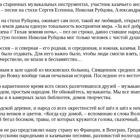
а старинных музыкальных инструментах, участник казачьего анс
– песни на стихи Сергея Есенина, Николая Рубцова, Александра
н на стихи Рубцова, оживает сам поэт, такой же любящий, откры
 земля давала единую тональность восприятия мира. «За всё доб
на // Тихая зимняя ночь», – пел он строки, давно ставшие наро
стую поэзию Николая Рубцова мог только человек с чистой душ
оссия – и северная – его родная, и серединная, и южная, казачья.
о было отдавать. Для него важно было, чтобы люди смогли взять
ачерствели, не впали в беспамятство…
м в зале одной из московских больниц. Священник средних лет
е про Вовку вообще такая печальная история. Последние его вест
о карантинное время всех своих разлетевшихся друзей – музыкан
дом, простым народом. Не обижайтесь, музыканты. Мы все зна
ы и в камерных залах библиотек, домов творчества.
дской деревне, и народ со всех окрестностей всё шёл и шёл к не
пна венков и цветов. «Когда еду домой, – вспоминаю я слова Воло
ой бегал босиком, травы, от которых кружится голова, сказочный,
 не раз представлял нашу страну во Франции, в Венгрии, Греци
 русскими народными и казачьими песнями, разливистой волого