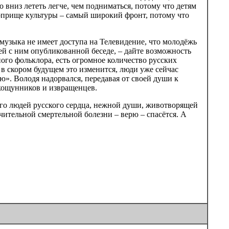
 вниз лететь легче, чем подниматься, потому что детям
 поприще культуры – самый широкий фронт, потому что
музыка не имеет доступа на Телевидение, что молодёжь
й с ним опубликованной беседе, – дайте возможность
ого фольклора, есть огромное количество русских
 в скором будущем это изменится, люди уже сейчас
». Володя надорвался, передавая от своей души к
кощунников и извращенцев.
щего людей русского сердца, нежной души, животворящей
чительной смертельной болезни – верю – спасётся. А