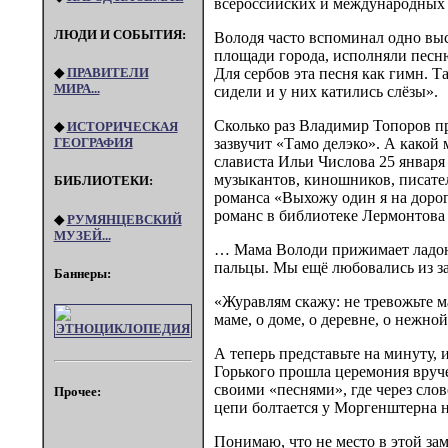
всероссийских и международных 
ЛЮДИ И СОБЫТИЯ:
Володя часто вспоминал одно выс
площади города, исполняли песню 
Для сербов эта песня как гимн. 
◆
ПРАВИТЕЛИ
МИРА...
сидели и у них катились слёзы».
Сколько раз Владимир Топоров пр
◆
ИСТОРИЧЕСКАЯ
зазвучит «Тамо делэко». А какой
ГЕОГРАФИЯ
слависта Ильи Числова 25 января
музыкантов, киношников, писател
БИБЛИОТЕКИ:
романса «Выхожу один я на дорогу
романс в библиотеке Лермонтова
◆
РУМЯНЦЕВСКИЙ
МУЗЕЙ...
… Мама Володи прижимает ладонь
пальцы. Мы ещё любовались из за
Баннеры:
«Журавлям скажу: не тревожьте ма
маме, о доме, о деревне, о нежн
А теперь представьте на минуту,
Горького прошла церемония вруч
своими «песнями», где через слов
Прочее:
цепи болтается у Моргенштерна н
Понимаю, что не место в этой за