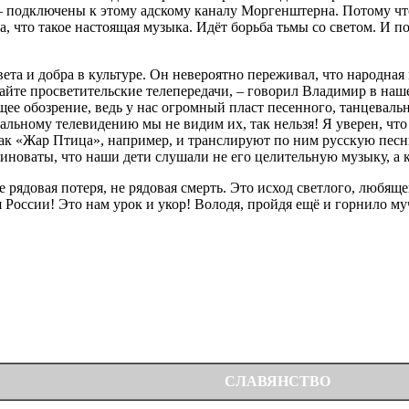
 – подключены к этому адскому каналу Моргенштерна. Потому что
ма, что такое настоящая музыка. Идёт борьба тьмы со светом. И
та и добра в культуре. Он невероятно переживал, что народная 
йте просветительские телепередачи, – говорил Владимир в наше
ее обозрение, ведь у нас огромный пласт песенного, танцевальн
альному телевидению мы не видим их, так нельзя! Я уверен, что
как «Жар Птица», например, и транслируют по ним русскую песню
новаты, что наши дети слушали не его целительную музыку, а 
е рядовая потеря, не рядовая смерть. Это исход светлого, любя
 России! Это нам урок и укор! Володя, пройдя ещё и горнило му
СЛАВЯНСТВО