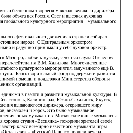
ять о бесценном творческом вкладе великого дирижёра
 была объята вся Россия. Свет и высокая духовная
ия глобального культурного мероприятия – музыкального
ьного фестивального движения в стране и собирал
остоянием народа. С Центральным оркестром
имно и радушно принимали у себя духовой оркестр.
к Маэстро, любви к музыке, с честью служа Отечеству –
генерал-лейтенанта В.М. Халилова. Многочисленные
табного культурного мероприятия, задуманного ещё В.
ступил Благотворительный фонд поддержки и развития
еоценимой помощи и поддержки Министерства обороны
венных организаций.
ь едиными в памяти и развитии музыкальной культуры. В
 Севастополь, Калининград, Южно-Сахалинск, Якутск,
рождения выдающегося дирижёра, открывшего миру
ов, ансамблей и хоров. Это было музыкальное
тупления юных музыкантов. Московские юные музыканты
 хоровая студия «Веснянка» покорили зрителей своей
 мастер-класс всемирно известного музыканта игры
е «Остафьево» – «Русский Парнас» прошли вечера