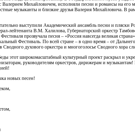
с Валерием Михайловичем, исполняли песни и романсы на его м
стные музыканты и близкие друзья Валерия Михайловича. В рам
тательно выступили Академический ансамбль песни и пляски Р
ал-лейтенанта В.М. Халилова, Губернаторский оркестр Тамбовс
стиваля прозвучала песня – «Россия навсегда великая страна»
альный Фестиваль. По всей стране – в одно время – от Дальнего
в Сводного духового оркестра и многоголосье Сводного хора сл
беды этот широкомасштабный культурный проект раскрыл и укр
анизаторам, руководителям оркестров, дирижерам и музыкантам
цией!
ыка новых песен!
еком,
етом,
м