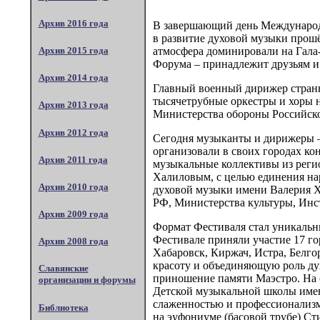
Архив 2016 года
В завершающий день Международн
в развитие духовой музыки прошёл
Архив 2015 года
атмосфера доминировали на Гала-
Форума – принадлежит друзьям и
Архив 2014 года
Главный военный дирижер страны
тысячетрубные оркестры и хоры 
Архив 2013 года
Министерства обороны Российско
Архив 2012 года
Сегодня музыканты и дирижеры – 
организовали в своих городах к
Архив 2011 года
музыкальные коллективы из реги
Халиловым, с целью единения на
Архив 2010 года
духовой музыки имени Валерия Х
РФ, Министерства культуры, Инс
Архив 2009 года
Формат Фестиваля стал уникальны
Фестивале приняли участие 17 го
Архив 2008 года
Хабаровск, Киржач, Истра, Белго
красоту и объединяющую роль дух
Славянские
приношение памяти Маэстро. На
организации и форумы
Детской музыкальной школы имени
слаженностью и профессионализмо
Библиотека
на эуфониуме (басовой трубе) Ст