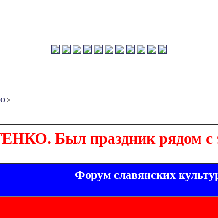
ВО
>
НКО. Был праздник рядом с 
Форум славянских культу