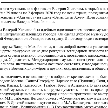
ого музыкального фестиваля Валерия Халилова, который в пам
 с 29 января по 2 февраля 2020 года по всей стране, праздником
концерте «Ода миру» на сцене «Вегас Сити Холл». Идея создан
 коллегам Валерия Михайловича.
 Валерий Халилов был идейным вдохновителем военно-музыкал
на центральных площадях городов. Он сделал духовую музыку д
й Федерации он объездил всю страну. И повсюду люди гостепри
друзья Валерия Михайловича, в знак доброй памяти и уважения 
онцерты, приурочив их ко дню рождения легендарной личности 
онов страны активно присоединились к проведению широкомасш
рода. Учредителем Международного музыкального фестиваля вы
алилова. Фестиваль в таком масштабе состоялся, благодаря н
титута Военных дирижёров и других государственных и общест
м явлением, в основе которого доброе, искреннее желание быт
родов: Москва, Санкт-Петербург, Царское село (Пушкин), Сочи,
род, Кызыл, Владивосток, Тамбов, Брест и Астрахань. В день 
овой музыки, состоялись концерты с участием военных оркестр
 следующий день во многих городах прошли трогательные выс
 М.И. Табакова, Детский оркестр «Солнечные нотки» и Детская
м. В Детской школе искусств имени М.А. Балакирева состоялся
ивена Мида (Великобритания). В Государственном музее-усадьб