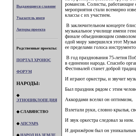
романсов. Солисты, работающие 
Выдающиеся славяне
мероприятия стали всемирно изве
классы с их участием.
Указатель имен
В заключительном концерте блис
Авторы проекта
музыкальное училище имени генер
финале объединяющим символом Фе
одой миру завершился этот Музык
ее пределами голоса инструменто
Родственные проекты:
В год празднования 75-летия По
ПОРТАЛ XPOHOC
в единении народа. Спасибо орг
Фестивалей станет доброй тради
ФОРУМ
И играют оркестры, и звучит муз
НАРОДЫ:
Был праздник рядом с этим челов
◆
Аккордами вселял он оптимизм,
ЭТНОЦИКЛОПЕДИЯ
Взлетали руки, словно крылья, св
◆ СЛАВЯНСТВО
И звук оркестра следовал за ним.
◆
АПСУАРА
И дирижёром был он уникальны
◆
НАРОД НА ЗЕМЛЕ