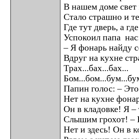
В нашем доме свет 
Стало страшно и т
Где тут дверь, а гд
Успокоил папа нас
– Я фонарь найду с
Вдруг на кухне ст
Трах...бах...бах...
Бом...бом...бум...бу
Папин голос: – Это 
Нет на кухне фона
Он в кладовке! Я –
Слышим грохот! – 
Нет и здесь! Он в 