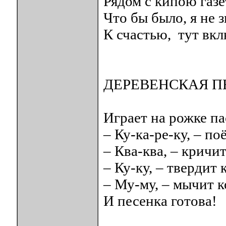
Рядом с кипою газ
Что бы было, я не
К счастью, тут вкл
ДЕРЕВЕНСКАЯ П
Играет на рожке па
– Ку-ка-ре-ку, – по
– Ква-ква, – кричи
– Ку-ку, – твердит 
– Му-му, – мычит к
И песенка готова!