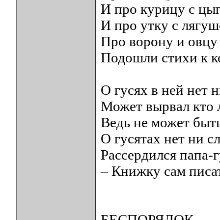
И про курицу с цы
И про утку с лягуш
Про ворону и овцу
Подошли стихи к к
О гусях в ней нет н
Может вырвал кто 
Ведь не может быть
О гусятах нет ни с
Рассердился папа-г
– Книжку сам писа
БЕСПОРЯДОК