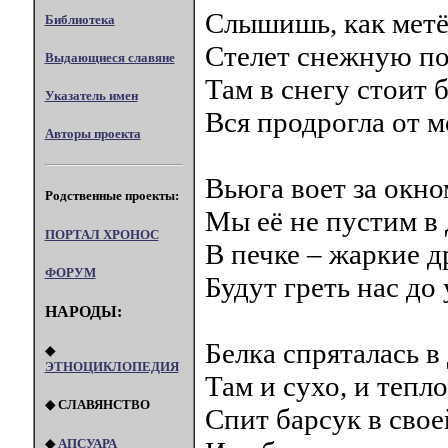
Слышишь, как метё
Библиотека
Стелет снежную по
Выдающиеся славяне
Там в снегу стоит б
Указатель имен
Вся продрогла от м
Авторы проекта
Вьюга воет за окно
Родственные проекты:
Мы её не пустим в 
ПОРТАЛ XPOHOC
В печке – жаркие д
ФОРУМ
Будут греть нас до 
НАРОДЫ:
Белка спряталась в
◆
ЭТНОЦИКЛОПЕДИЯ
Там и сухо, и тепло
◆ СЛАВЯНСТВО
Спит барсук в свое
◆
АПСУАРА