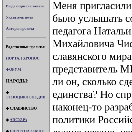
Меня пригласили 
Выдающиеся славяне
было услышать со
Указатель имен
педагога Наталь
Авторы проекта
Михайловича Чис
Родственные проекты:
славянского мира
ПОРТАЛ XPOHOC
представитель МИ
ФОРУМ
ли он, сколько с
НАРОДЫ:
единства? Но спр
◆
ЭТНОЦИКЛОПЕДИЯ
наконец-то разр
◆ СЛАВЯНСТВО
политики Российс
◆
АПСУАРА
◆
НАРОД НА ЗЕМЛЕ