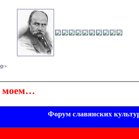
ВО
>
е моем…
Форум славянских культу