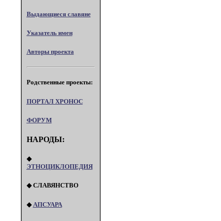
Выдающиеся славяне
Указатель имен
Авторы проекта
Родственные проекты:
ПОРТАЛ XPOHOC
ФОРУМ
НАРОДЫ:
◆
ЭТНОЦИКЛОПЕДИЯ
◆ СЛАВЯНСТВО
◆
АПСУАРА