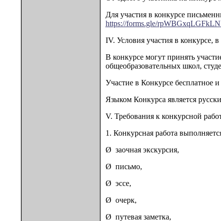
Для участия в конкурсе письменн
https://forms.gle/rpWBGxqLGFkL
IV. Условия участия в конкурсе, 
В конкурсе могут принять участ
общеобразовательных школ, студе
Участие в Конкурсе бесплатное и
Языком Конкурса является русски
V. Требования к конкурсной работ
1. Конкурсная работа выполняетс
Ø заочная экскурсия,
Ø письмо,
Ø эссе,
Ø очерк,
Ø путевая заметка,