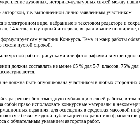
 укрепление духовных, историко-культурных связей между наши
ь авторской, т.е. выполненной лично заявленным участником
я в электронном виде, набранные в текстовом редакторе и сохра
n, 14 кегль, полуторный интервал, выравнивание по ширине, по
ы формулирует сам участник Конкурса. Тема и жанр работы обяз
о текста пустой строкой.
конкурсной работы рисунками или фотографиями внутри одного 
нении должна составлять не менее 65 % для 5-7 классов, 75% для
рассматриваются.
а не должна быть опубликована участником в любых сторонних с
ийся разрешает безвозмездную публикацию своей работы, в том ч
за собой право использовать конкурсные материалы в некоммерч
рмационных изданиях, для освещения в средствах массовой инфо
ашаются с безвозмездной публикацией их работ или фрагментов
а с обязательным указанием авторства работ.