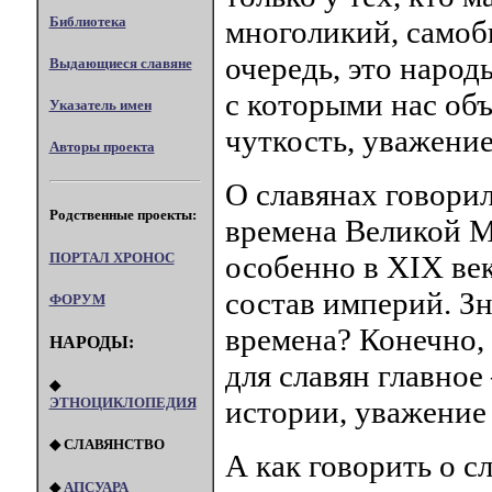
Библиотека
многоликий, самоб
очередь, это наро
Выдающиеся славяне
с которыми нас объ
Указатель имен
чуткость, уважени
Авторы проекта
О славянах говорил
Родственные проекты:
времена Великой М
ПОРТАЛ XPOHOC
особенно в XIX век
состав империй. Зн
ФОРУМ
времена? Конечно, 
НАРОДЫ:
для славян главное
◆
ЭТНОЦИКЛОПЕДИЯ
истории, уважение
◆ СЛАВЯНСТВО
А как говорить о с
◆
АПСУАРА