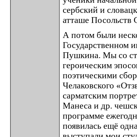
сербский и словац
атташе Посольств С
А потом были неск
Государственном ин
Пушкина. Мы со ст
героическим эпосо
поэтическими сбор
Челаковского «Отзв
сарматским портрет
Манеса и др. чешск
программе ежегод
появилась ещё одна
выступали мои сту