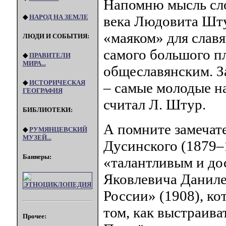
Напомню мысль сло
◆
НАРОД НА ЗЕМЛЕ
века Людовита Шту
«маяком» для славя
ЛЮДИ И СОБЫТИЯ:
самого большого п
◆
ПРАВИТЕЛИ
МИРА...
общеславянским. З
◆
ИСТОРИЧЕСКАЯ
– самые молодые н
ГЕОГРАФИЯ
считал Л. Штур.
БИБЛИОТЕКИ:
А помните замечат
◆
РУМЯНЦЕВСКИЙ
МУЗЕЙ...
Дусинского (1879–
Баннеры:
«талантливым и д
Яковлевича Даниле
России» (1908), ко
том, как выстраива
Прочее: