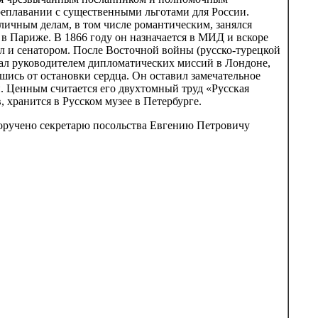
реплавании с существенными льготами для России.
личным делам, в том числе романтическим, занялся
 в Париже. В 1866 году он назначается в МИД и вскоре
л и сенатором. После Восточной войны (русско-турецкой
вал руководителем дипломатических миссий в Лондоне,
шись от остановки сердца. Он оставил замечательное
н. Ценным считается его двухтомный труд «Русская
 хранится в Русском музее в Петербурге.
поручено секретарю посольства Евгению Петровичу