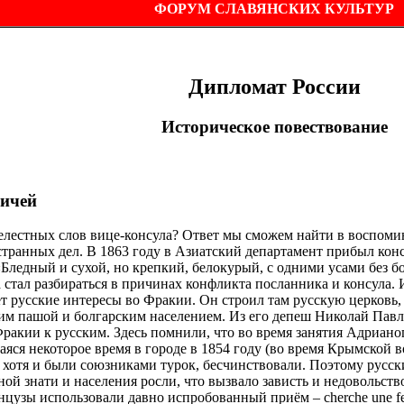
ФОРУМ СЛАВЯНСКИХ КУЛЬТУР
Дипломат России
Историческое повествование
ичей
лестных слов вице-консула? Ответ мы сможем найти в воспомин
транных дел. В 1863 году в Азиатский департамент прибыл кон
Бледный и сухой, но крепкий, белокурый, с одними усами без бо
 стал разбираться в причинах конфликта посланника и консула. 
т русские интересы во Фракии. Он строил там русскую церковь,
им пашой и болгарским населением. Из его депеш Николай Павл
акии к русским. Здесь помнили, что во время занятия Адрианопо
яся некоторое время в городе в 1854 году (во время Крымской в
 хотя и были союзниками турок, бесчинствовали. Поэтому русск
тной знати и населения росли, что вызвало зависть и недовольс
нцузы использовали давно испробованный приём – cherche une 