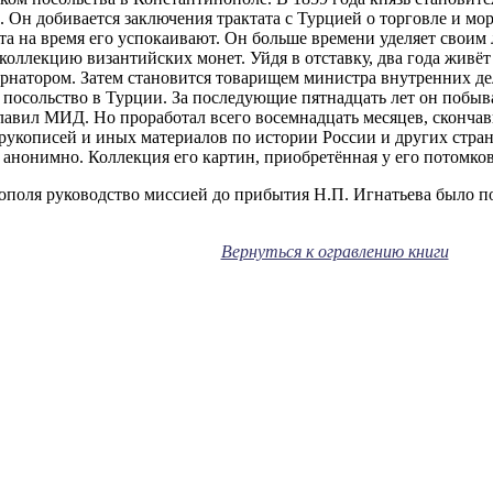
Он добивается заключения трактата с Турцией о торговле и мо
а на время его успокаивают. Он больше времени уделяет своим 
коллекцию византийских монет. Уйдя в отставку, два года живёт
ернатором. Затем становится товарищем министра внутренних де
л посольство в Турции. За последующие пятнадцать лет он побы
главил МИД. Но проработал всего восемнадцать месяцев, скончав
, рукописей и иных материалов по истории России и других стра
анонимно. Коллекция его картин, приобретённая у его потомков,
нополя руководство миссией до прибытия Н.П. Игнатьева было 
Вернуться к огравлению книги