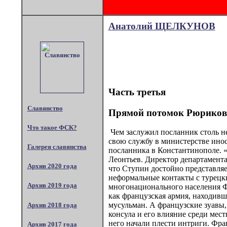
Анатолий ЩЕЛКУНОВ
Часть третья
Славянство
Прямой потомок Рюриков
Что такое ФСК?
Чем заслужил посланник столь не
свою службу в министерстве инос
Галерея славянства
посланника в Константинополе. «
Леонтьев. Директор департамента
Архив 2020 года
что Ступин достойно представляе
неформальные контакты с турецк
Архив 2019 года
многонационального населения Фр
как французская армия, находивша
мусульман. А французские зуавы,
Архив 2018 года
консула и его влияние среди мес
него начали плести интриги. Фра
Архив 2017 года