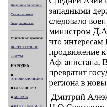
Средней Азии 
Выдающиеся славяне
западными дер
Указатель имен
следовало воен
Авторы проекта
министром Д.
Родственные проекты:
что интересам 
ПОРТАЛ XPOHOC
продвижение к
ФОРУМ
Афганистана. 
НАРОДЫ:
превратит госу
◆
ЭТНОЦИКЛОПЕДИЯ
региона в новы
◆ СЛАВЯНСТВО
Дмитрий Алек
◆
АПСУАРА
Н.О.Сухозанета
◆
НАРОД НА ЗЕМЛЕ