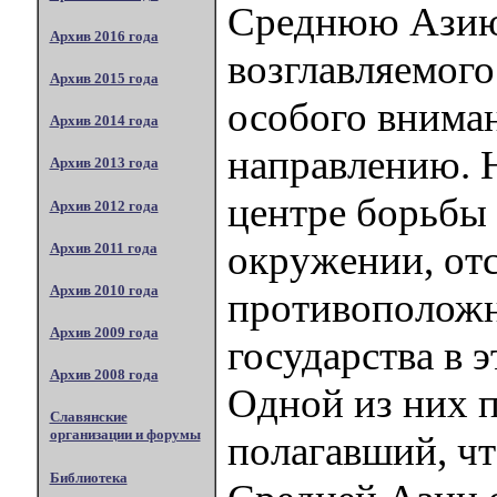
Среднюю Азию.
Архив 2016 года
возглавляемог
Архив 2015 года
особого вниман
Архив 2014 года
направлению. Н
Архив 2013 года
центре борьбы 
Архив 2012 года
окружении, от
Архив 2011 года
Архив 2010 года
противоположн
Архив 2009 года
государства в 
Архив 2008 года
Одной из них 
Славянские
организации и форумы
полагавший, чт
Библиотека