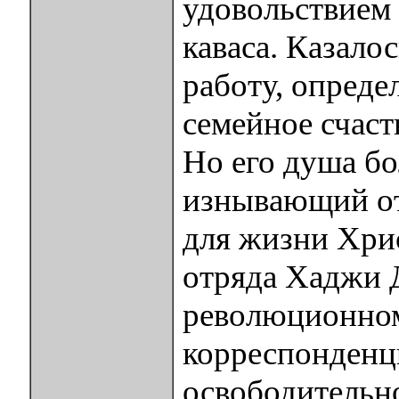
удовольствием 
каваса. Казало
работу, опреде
семейное счаст
Но его душа бо
изнывающий от
для жизни Хрис
отряда Хаджи Д
революционному
корреспонденц
освободительн