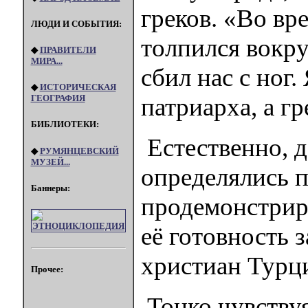
греков. «Во вр
ЛЮДИ И СОБЫТИЯ:
толпился вокру
◆
ПРАВИТЕЛИ
МИРА...
сбил нас с ног
◆
ИСТОРИЧЕСКАЯ
ГЕОГРАФИЯ
патриарха, а г
БИБЛИОТЕКИ:
Естественно, д
◆
РУМЯНЦЕВСКИЙ
МУЗЕЙ...
определялись 
Баннеры:
продемонстриро
её готовность 
христиан Турц
Прочее:
Тонко чувствуя