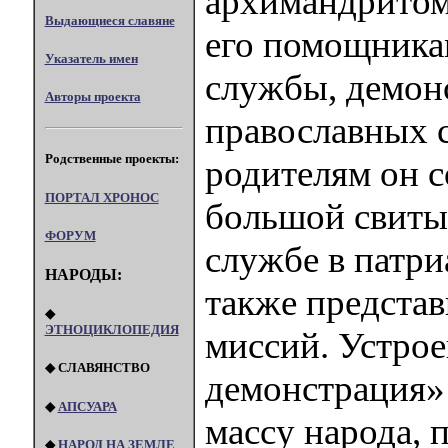
архимандритом
Выдающиеся славяне
его помощника
Указатель имен
службы, демон
Авторы проекта
православных с
Родственные проекты:
родителям он с
ПОРТАЛ XPOHOC
большой свиты
ФОРУМ
службе в патри
НАРОДЫ:
также представ
◆
ЭТНОЦИКЛОПЕДИЯ
миссий. Устрое
◆ СЛАВЯНСТВО
демонстрация»
◆
АПСУАРА
массу народа, 
◆
НАРОД НА ЗЕМЛЕ