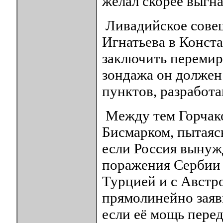
желал скорее выгн
Ливадийское сове
Игнатьева в Конст
заключить перемири
зондажа он должен
пунктов, разработ
Между тем Горчако
Бисмарком, пытаясь
если Россия вынуж
поражения Сербии 
Турцией и с Австр
прямолинейно заяви
если её мощь пере