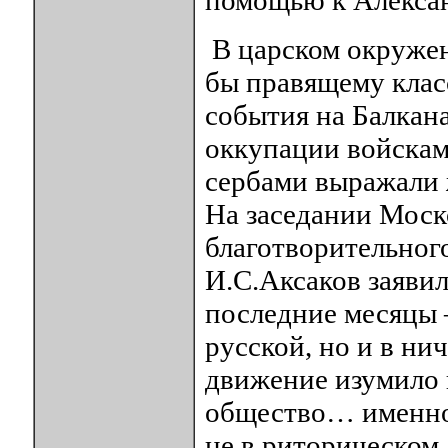
помощью к Алексан
В царском окружен
бы правящему клас
события на Балкана
оккупации войскам
сербами выражали 
На заседании Моск
благотворительного
И.С.Аксаков заявил
последние месяцы 
русской, но и в н
движение изумило н
общество… именно 
не в риторическом,