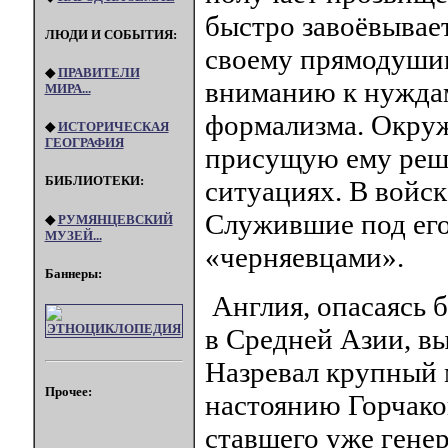
быстро завоёвывае
ЛЮДИ И СОБЫТИЯ:
своему прямодушию
◆
ПРАВИТЕЛИ
вниманию к нужда
МИРА...
формализма. Окруж
◆
ИСТОРИЧЕСКАЯ
ГЕОГРАФИЯ
присущую ему реши
БИБЛИОТЕКИ:
ситуациях. В войск
Служившие под его
◆
РУМЯНЦЕВСКИЙ
МУЗЕЙ...
«черняевцами».
Баннеры:
Англия, опасаясь 
в Средней Азии, в
Назревал крупный 
Прочее:
настоянию Горчаков
ставшего уже генер