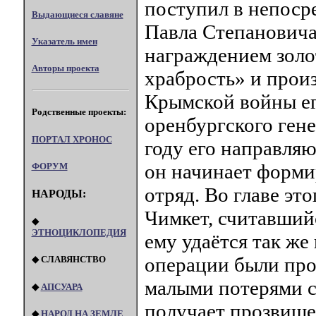
поступил в непоср
Выдающиеся славяне
Павла Степановича
Указатель имен
награждением золо
Авторы проекта
храбрость» и прои
Крымской войны ег
Родственные проекты:
оренбургского гене
ПОРТАЛ XPOHOC
году его направляю
он начинает форми
ФОРУМ
отряд. Во главе эт
НАРОДЫ:
Чимкет, считавший
◆
ЭТНОЦИКЛОПЕДИЯ
ему удаётся так же
операции были про
◆ СЛАВЯНСТВО
малыми потерями с 
◆
АПСУАРА
получает прозвище
◆
НАРОД НА ЗЕМЛЕ