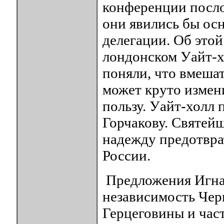
конференции посло
они явились бы ос
делегации. Об это
лондонском Уайт-х
поняли, что вмешат
может круто измен
пользу. Уайт-холл
Горчакову. Святейш
надежду предотвра
России.
Предложения Игнат
независимость Чер
Герцеговины и час