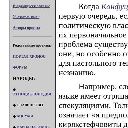
Когда
Конфуц
Выдающиеся славяне
первую очередь, е
Указатель имен
политическую власт
Авторы проекта
их первоначальное 
проблема существуе
Родственные проекты:
они, но особенно 
ПОРТАЛ XPOHOC
для настольного те
ФОРУМ
незнанию.
НАРОДЫ:
Например, сло
◆
языке имеет отриц
ЭТНОЦИКЛОПЕДИЯ
спекуляциями. Толь
◆ СЛАВЯНСТВО
означает «я предп
◆
АПСУАРА
кирякстефчовиты д
◆
НАРОД НА ЗЕМЛЕ