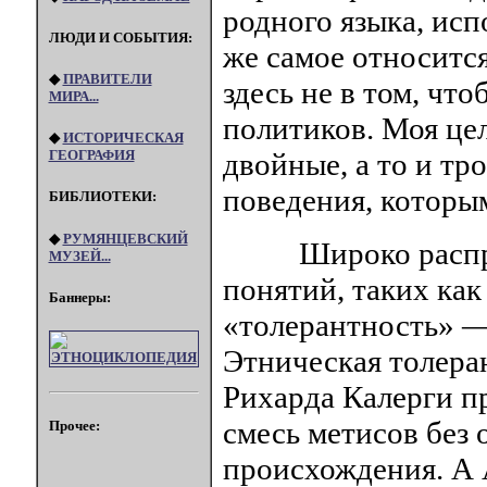
родного языка, исп
ЛЮДИ И СОБЫТИЯ:
же самое относится
◆
ПРАВИТЕЛИ
здесь не в том, чт
МИРА...
политиков. Моя це
◆
ИСТОРИЧЕСКАЯ
двойные, а то и т
ГЕОГРАФИЯ
поведения, которы
БИБЛИОТЕКИ:
◆
РУМЯНЦЕВСКИЙ
Широко распрос
МУЗЕЙ...
понятий, таких как
Баннеры:
«толерантность» — 
Этническая толера
Рихарда Калерги п
смесь метисов без
Прочее:
происхождения. А 