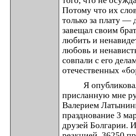
того, что не осужд
Потому что их слов
только за плату — д
завещал своим брат
любить и ненавидет
любовь и ненависть
совпали с его делам
отечественных «бо
Я опубликовала 
присланную мне ру
Валерием Латынины
празднование 3 ма
друзей Болгарии. 
реакцией. 36250 п