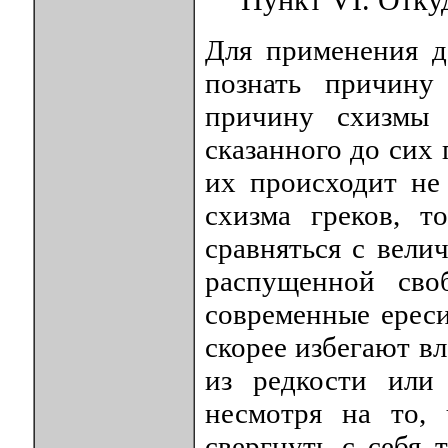
Пункт VІ. Отку
Для применения д
познать причину
причину схизмы
сказанного до сих 
их происходит не 
схизма греков, т
сравняться с вел
распущенной сво
современные ереси
скорее избегают в
из редкости или
несмотря на то,
свергнуть с себя