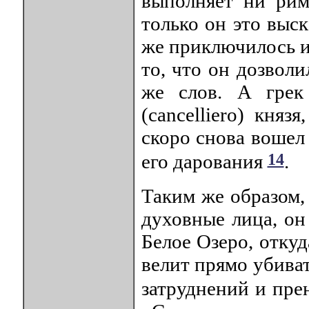
выполняет ни рим
только он это выск
же приключилось и
то, что он дозвол
же слов. А грек 
(cancelliero) кня
скоро снова вошел
14
его дарования
.
Таким же образом,
духовные лица, он 
Белое Озеро, отку
велит прямо убиват
затруднений и пре