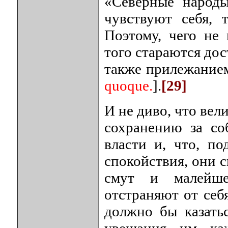
«Северные народ
чувствуют себя, 
Поэтому, чего не
того стараются до
также прилежанием
quoque.
].
[29]
И не диво, что вел
сохранению за со
власти и, что, п
спокойствия, они с
смут и малейше
отстраняют от себ
должно бы казать
увещания им ка