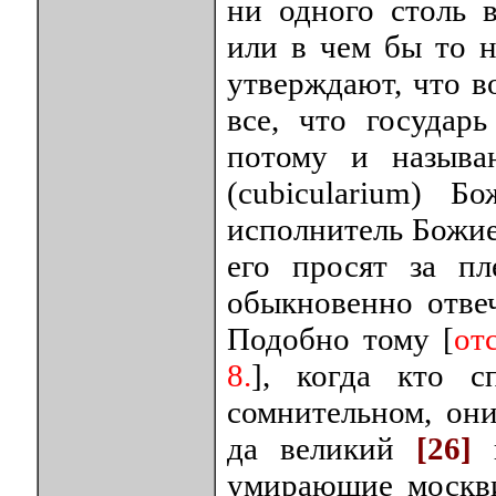
ни одного столь в
или в чем бы то 
утверждают, что в
все, что государ
потому и называ
(cubicularium) 
исполнитель Божие
его просят за п
обыкновенно отвеч
Подобно тому [
от
8.
], когда кто с
сомнительном, он
да великий
[26]
умирающие москви