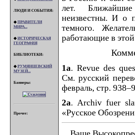
лет. Ближайшие
ЛЮДИ И СОБЫТИЯ:
неизвестны. И о
◆
ПРАВИТЕЛИ
темного. Желате
МИРА...
работающие в этой
◆
ИСТОРИЧЕСКАЯ
ГЕОГРАФИЯ
Комме
БИБЛИОТЕКИ:
1а
. Revue des quest
◆
РУМЯНЦЕВСКИЙ
МУЗЕЙ...
См. русский перев
Баннеры:
февраль, стр. 938–
2а
. Archiv fuеr sla
«Русское Обозрение
Прочее:
Ваше Высокопреос