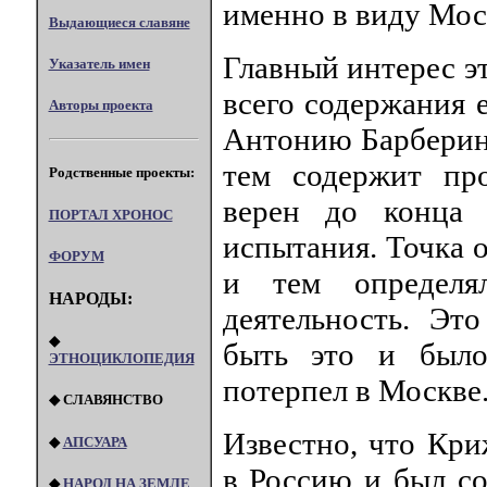
именно в виду Мос
Выдающиеся славяне
Главный интерес э
Указатель имен
всего содержания 
Авторы проекта
Антонию Барберини
тем содержит пр
Родственные проекты:
верен до конца 
ПОРТАЛ XPOHOC
испытания. Точка 
ФОРУМ
и тем определял
НАРОДЫ:
деятельность. Эт
◆
быть это и было
ЭТНОЦИКЛОПЕДИЯ
потерпел в Москве
◆ СЛАВЯНСТВО
Известно, что Кр
◆
АПСУАРА
в Россию и был со
◆
НАРОД НА ЗЕМЛЕ