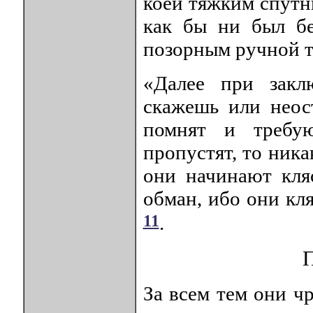
коей тяжким спутн
как бы ни был бе
позорным ручной т
«Далее при закл
скажешь или неос
помнят и требу
пропустят, то ника
они начинают кляс
обман, ибо они кл
11
.
П
За всем тем они ч