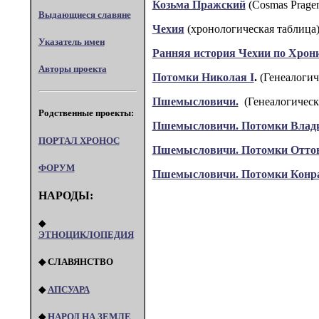
Козьма Пражский
(Cosmas Pragen
Выдающиеся славяне
Чехия
(хронологическая таблица
Указатель имен
Ранняя история Чехии по Хрон
Авторы проекта
Потомки Николая I
.
(Генеалогич
Пшемысловичи.
(Генеалогическ
Родственные проекты:
Пшемысловичи. Потомки Влади
ПОРТАЛ XPOHOC
Пшемысловичи. Потомки Оттон
ФОРУМ
Пшемысловичи. Потомки Конра
НАРОДЫ:
◆
ЭТНОЦИКЛОПЕДИЯ
◆ СЛАВЯНСТВО
◆
АПСУАРА
◆
НАРОД НА ЗЕМЛЕ