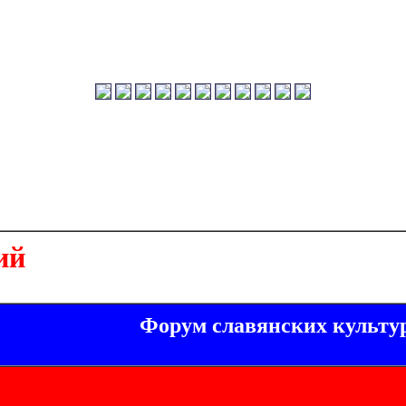
ий
Форум славянских культу