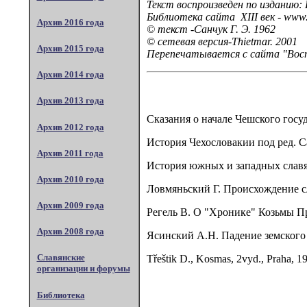
Текст воспроизведен по изданию:
Библиотека сайта XIII век - www.t
Архив 2016 года
© текст -Санчук Г. Э. 1962
© сетевая версия-Т
hietmar. 2001
Архив 2015 года
Перепечатывается с сайта "Восто
Архив 2014 года
Архив 2013 года
Сказания о начале Чешского госуд
Архив 2012 года
История Чехословакии под ред. Сан
Архив 2011 года
История южных и западных славян
Архив 2010 года
Ловмяньский Г. Происхождение сл
Архив 2009 года
Регель В. О "Хронике" Козьмы Пр
Архив 2008 года
Ясинский А.Н. Падение земского с
Славянские
Třeštik D., Kosmas, 2vyd., Praha, 1
организации и форумы
Библиотека