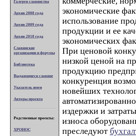
коммерческие, нор
Галерея славянства
экономические фак
Архив 2008 года
использование про
Архив 2009 года
продукции и ее ка
Архив 2010 года
экономических фак
Славянские
При ценовой конку
организации и форумы
низкой ценой на п
Библиотека
продукцию предпри
Выдающиеся славяне
конкуренция возмо
Указатель имен
новейших технолог
автоматизированно
Авторы проекта
издержки и затраты
Родственные проекты:
износа оборудовани
преследуют
бухгал
ХРОНОС