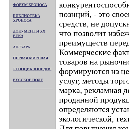
конкурентоспособ
ФОРУМ ХРОНОСА
позиций, - это св
БИБЛИОТЕКА
ХРОНОСА
средств, не допуск
что позволит избеж
ДОКУМЕНТЫ XX
ВЕКА
преимуществ перед
АПСУАРА
Коммерческие факт
ПЕРВАЯ МИРОВАЯ
товаров на рыночн
формируются из це
ЭТНОЦИКЛОПЕДИЯ
услуг, методы торг
РУССКОЕ ПОЛЕ
марка, рекламная 
проданной продук
определяются уст
экологической, те
Для повышения ко