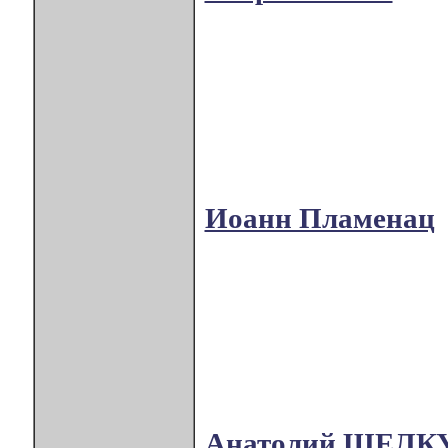
Иоанн Пламенац
Анатолий ЩЕЛК