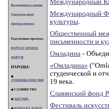
Международный Ки
Выдающиеся славяне
Международный Фо
Указатель имен
культуры
.
Авторы проекта
Общественный меж
Родственные проекты:
письменности и ку
ПОРТАЛ XPOHOC
Омладина
- Объеди
ФОРУМ
«Омладина»
("Omla
НАРОДЫ:
студенческой и отч
◆
19 века.
ЭТНОЦИКЛОПЕДИЯ
◆ СЛАВЯНСТВО
Славянский фонд 
◆
АПСУАРА
Фестиваль искусст
◆
НАРОД НА ЗЕМЛЕ