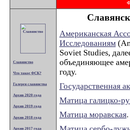
Славянск
Американская Асс
Исследованиям
(Am
Soviet Studies, да
объединяющее амер
Славянство
году.
Что такое ФСК?
Государственная а
Галерея славянства
Архив 2020 года
Матица галицко-ру
Архив 2019 года
Матица моравская
.
Архив 2018 года
Матица сербо-луж
Архив 2017 года