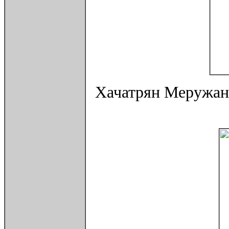
Хачатрян Меружан.