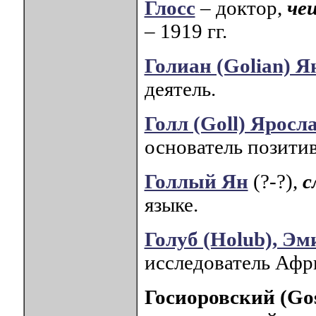
Глосс
– доктор,
че
– 1919 гг.
Голиан (Golian) Я
деятель.
Голл (Goll) Яросл
основатель позити
Голлый Ян
(?-?),
с
языке.
Голуб (Holub), Эм
исследователь Афр
Госиоровский (Go