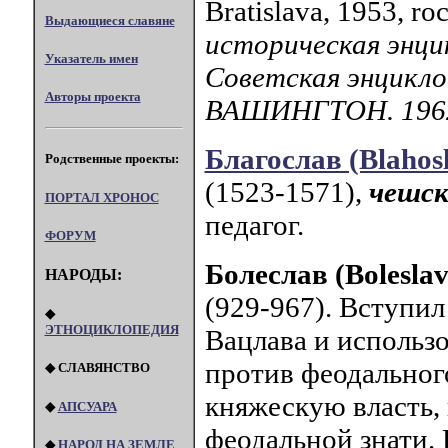
Bratislava, 1953, roc.
Выдающиеся славяне
историческая энци
Указатель имен
Советская энцикло
Авторы проекта
ВАШИНГТОН. 196
Благослав (Blahosl
Родственные проекты:
(1523-1571),
чешс
ПОРТАЛ XPOHOC
педагог.
ФОРУМ
Болеслав (Bolesla
НАРОДЫ:
(929-967). Вступил
◆
ЭТНОЦИКЛОПЕДИЯ
Вацлава и использо
против феодальног
◆ СЛАВЯНСТВО
княжескую власть, 
◆
АПСУАРА
феодальной знати.
◆
НАРОД НА ЗЕМЛЕ