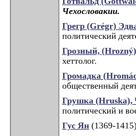
Готвальд (Gottwa
Чехословакии.
Грегр (Grégr) Эдв
политический деят
Грозный, (Hrozný
хеттолог.
Громадка (Hromád
общественный деят
Грушка (Hruska),
политический и во
Гус Ян
(1369-1415)