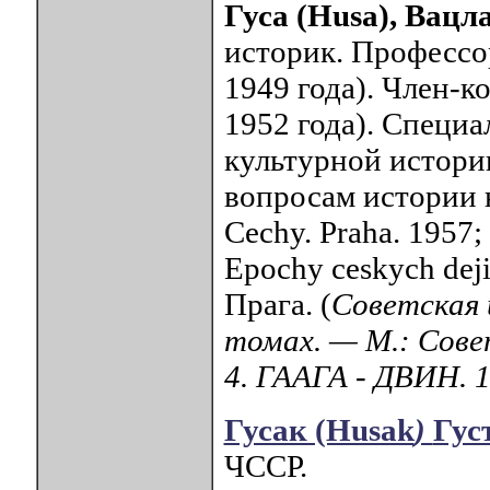
Гуса (Husa), Вацл
историк. Профессор
1949 года). Член-
1952 года). Специа
культурной истори
вопросам истории 
Cechy. Praha. 1957;
Epochy ceskych deji
Прага. (
Советская 
томах. — М.: Сове
4. ГААГА - ДВИН. 
Гусак (Husak
)
Гус
ЧССР.