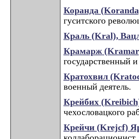
Коранда (Koranda
гуситского револю
Краль (Kral), Вац
Крамарж
(Kramar
государственный и
Кратохвил (Kratoc
военный деятель.
Крейбих (Kreibich
чехословацкого ра
Крейчи (Krejcf) Я
коллаборационист.