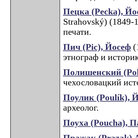
Пецка (Pecka), Йо
Strahovský) (1849-
печати.
Пич (Pic), Йосеф
(
этнограф и истори
Полишенский (Pol
чехословацкий ист
Поулик (Poulík), 
археолог.
Поуха (Poucha), П
Пражак (Prazak) 