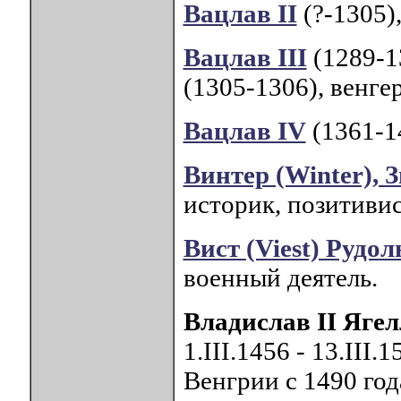
Вацлав II
(?-1305)
Вацлав III
(1289-1
(1305-1306), венге
Вацлав IV
(1361-1
Винтер (Winter), 
историк, позитивис
Вист (Viest) Рудо
военный деятель.
Владислав II Яге
1.III.1456 - 13.III.
Венгрии с 1490 год