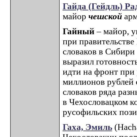
Гайда (Гейдль) Ра
майор
чешской
арм
Гайный
– майор, 
при правительстве 
словаков в Сибири в
выразил готовност
идти на фронт при
миллионов рублей 
словаков ряда разн
в Чехословацком ко
русофильских пози
Гаха, Эмиль
(Hacha