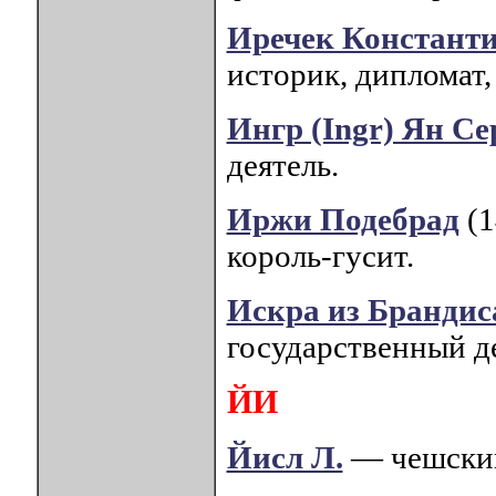
Иречек Констант
историк, дипломат,
Ингр (Ingr) Ян Се
деятель.
Иржи Подебрад
(1
король-гусит.
Искра из Брандиса
государственный де
ЙИ
Йисл Л.
— чешский