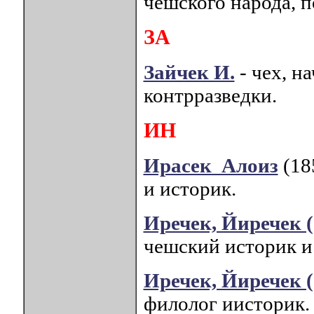
чешского народа, п
ЗА
Зайчек И.
- чех, н
контрразведки.
ИН
Ирасек Алоиз
(18
и историк.
Иречек, Йиречек (
чешский историк и 
Иречек, Йиречек (
филолог иисторик.