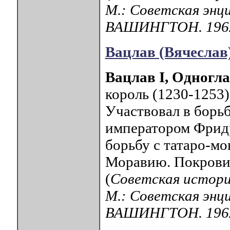
М.: Советская энц
ВАШИНГТОН. 196
Вацлав (Вячеслав
Вацлав I, Одногл
король (1230-1253
Участвовал в борь
императором Фридр
борьбу с татаро-мо
Моравию. Покровит
(
Советская истори
М.: Советская энц
ВАШИНГТОН. 196