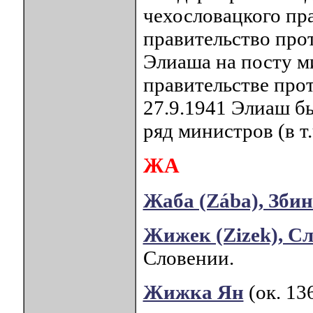
чехословацкого прав
правительство прот
Элиаша на посту м
правительстве про
27.9.1941 Элиаш б
ряд министров (в т
ЖА
Жаба (Zába), Зби
Жижек (Zizek), С
Словении.
Жижка Ян
(ок. 13