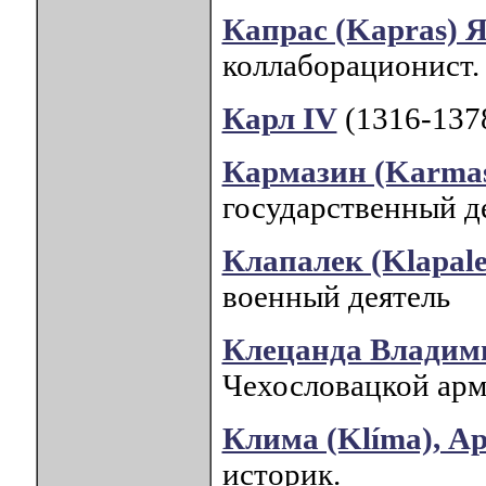
Капрас (Kapras) 
коллаборационист.
Карл IV
(1316-1378
Кармазин (Karma
государственный де
Клапалек (Klapal
военный деятель
Клецанда Владим
Чехословацкой арм
Клима (Klíma), А
историк.