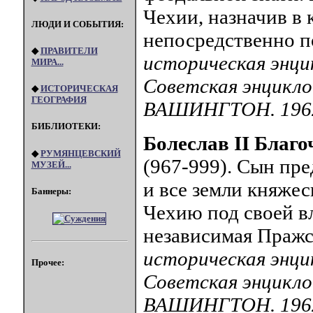
Чехии, назначив в
ЛЮДИ И СОБЫТИЯ:
непосредственно п
◆
ПРАВИТЕЛИ
историческая энци
МИРА...
Советская энцикло
◆
ИСТОРИЧЕСКАЯ
ГЕОГРАФИЯ
ВАШИНГТОН. 196
БИБЛИОТЕКИ:
Болеслав II Благ
◆
РУМЯНЦЕВСКИЙ
(967-999). Сын пре
МУЗЕЙ...
и все земли княжес
Баннеры:
Чехию под своей вл
независимая Пражск
историческая энци
Прочее:
Советская энцикло
ВАШИНГТОН. 196