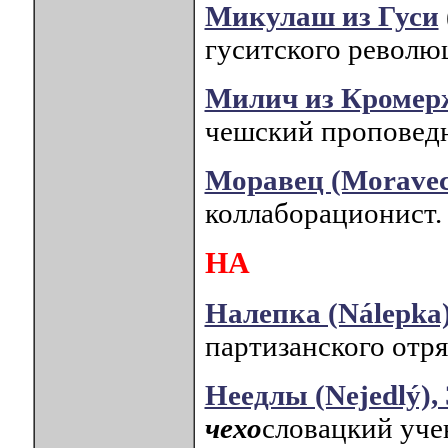
Микулаш из Гуси
гуситского револю
Милич из Кромержи
чешский проповед
Моравец (Morave
коллаборационист.
НА
Налепка (Nálepka)
партизанского отр
Неедлы (Nejedlý),
чехо
словацкий уче