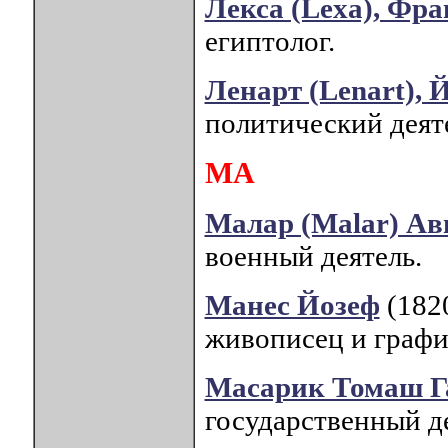
Лекса (Lexa), Фр
египтолог.
Ленарт (Lenart), 
политический деят
МА
Малар (Malar) Ав
военный деятель.
Манес Йозеф
(182
живописец и граф
Масарик Томаш Г
государственный д