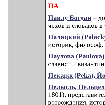
ПА
Павлу Богдан
– до
чехов и словаков в
Палацкий (Palack
историк, философ.
Паулова (Paulová
славист и византин
Пекарж (Peka), Й
Пельцль, Пельцел
1801), представит
возрождения, исто