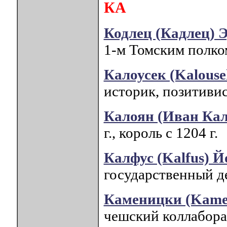
КА
Кодлец (Кадлец) Э
1-м Томским полко
Калоусек (Kalouse
историк, позитивис
Калоян (Иван Кал
г., король с 1204 г.
Калфус (Kalfus) Й
государственный де
Каменицки (Kame
чешский коллабора