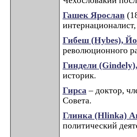
Чехословакии посл
Гашек Ярослав
(1
интернационалист, 
Гибеш (Hybes), Й
революционного ра
Гиндели (Gindely)
историк.
Гирса
– доктор, ч
Совета.
Глинка (Hlinka) 
политический деят