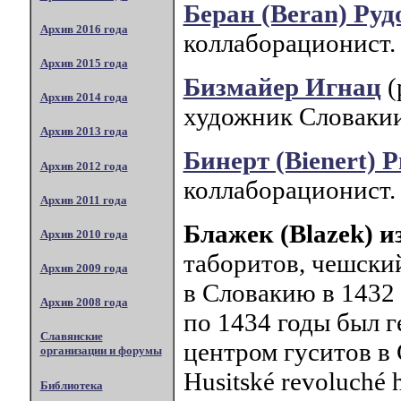
Беран (Beran) Ру
Архив 2016 года
коллаборационист.
Архив 2015 года
Бизмайер Игнац
(
Архив 2014 года
художник Словакии
Архив 2013 года
Бинерт (Bienert) 
Архив 2012 года
коллаборационист.
Архив 2011 года
Блажек (Blazek) и
Архив 2010 года
таборитов, чешски
Архив 2009 года
в Словакию в 1432 
Архив 2008 года
по 1434 годы был 
Славянские
центром гуситов в 
организации и форумы
Husitské revoluché h
Библиотека