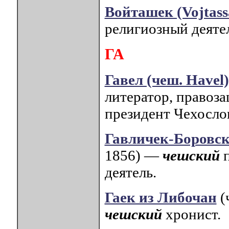
Войташек (Vojtass
религиозный деяте
ГА
Гавел (чеш. Havel
литератор, правоза
президент Чехосло
Гавличек-Боровски
1856) —
чешский
деятель.
Гаек из Либочан
(
чешский
хронист.