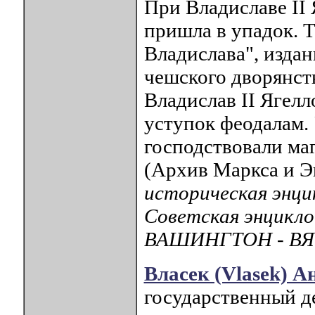
При Владиславе II 
пришла в упадок. 
Владислава", издан
чешского дворянств
Владислав II Ягелл
уступок феодалам.
господствовали маг
(Архив Маркса и Энге
историческая энци
Советская энцикло
ВАШИНГТОН - ВЯ
Власек (Vlasek) А
государственный де