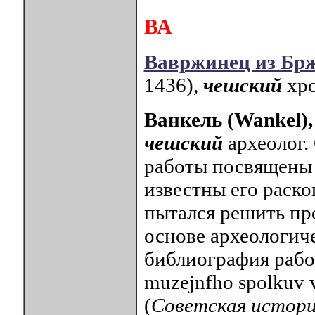
ВА
Вавржинец из Бр
1436),
чешский
хро
Ванкель (Wankel)
чешский
археолог.
работы посвящены 
известны его раск
пытался решить пр
основе археологич
библиография работ
muzejnfho spolkuv 
(
Советская истори