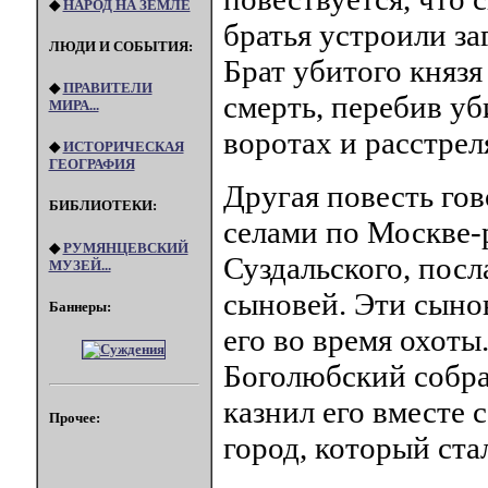
◆
НАРОД НА ЗЕМЛЕ
братья устроили за
ЛЮДИ И СОБЫТИЯ:
Брат убитого княз
◆
ПРАВИТЕЛИ
смерть, перебив уб
МИРА...
воротах и расстреля
◆
ИСТОРИЧЕСКАЯ
ГЕОГРАФИЯ
Другая повесть гов
БИБЛИОТЕКИ:
селами по Москве-
◆
РУМЯНЦЕВСКИЙ
Суздальского, посл
МУЗЕЙ...
сыновей. Эти сынов
Баннеры:
его во время охоты
Боголюбский собрал
казнил его вместе 
Прочее:
город, который ста