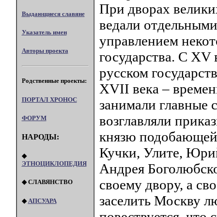
При дворах великих
Выдающиеся славяне
ведали отдельными
Указатель имен
управлением некот
Авторы проекта
государства. С XV
русском государст
Родственные проекты:
XVII века – времен
ПОРТАЛ XPOHOC
занимали главные 
возглавляли приказ
ФОРУМ
князю подобающей ч
НАРОДЫ:
Кучки, Улите, Юри
◆
ЭТНОЦИКЛОПЕДИЯ
Андрея Боголюбског
своему двору, а с
◆ СЛАВЯНСТВО
заселить Москву лю
◆
АПСУАРА
повествуется, что 