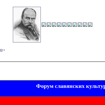
ВО
>
Форум славянских культу