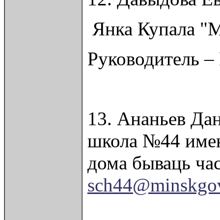
Янка Купала "М
Руководитель –
13. Ананьев Да
школа №44 имен
дома бываць ча
sch44@minskgov