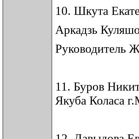
10. Шкута Екат
Аркадзь Куляшо
Руководитель 
11. Буров Ники
Якуба Коласа г
12. Давыдова Е