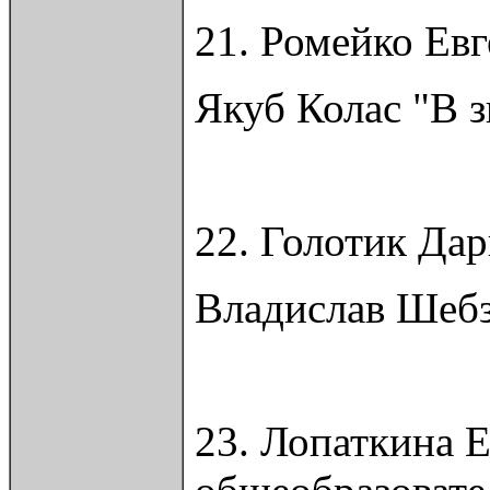
21. Ромейко Ев
Якуб Колас "В 
22. Голотик Да
Владислав Шебз
23. Лопаткина 