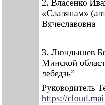
2. Власенко Ива
«Славянам» (ав
Вячеславовна
3. Люндышев Бо
Минской област
лебедзь”
Руководитель Т
https://cloud.m