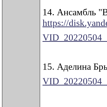
14. Ансамбль "В
https://disk.ya
VID_20220504_
15. Аделина Бры
VID_20220504_