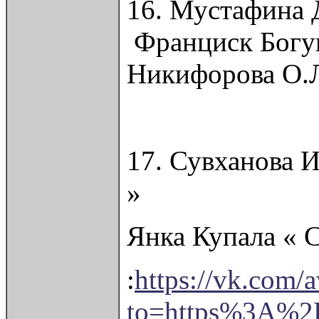
16. Мустафина 
Франциск Богуш
Никифорова О.
17. Сувханова 
»
Янка Купала « С
:
https://vk.com/
to=https%3A%2