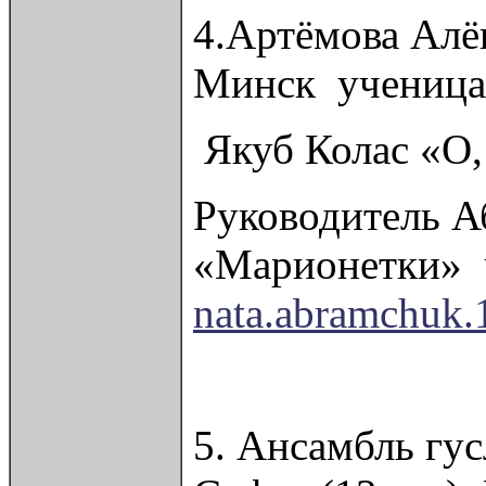
4.Артёмова Алё
Минск учениц
Якуб Колас «О,
Руководитель А
«Марионетки» u
nata.abramchuk
5. Ансамбль гу