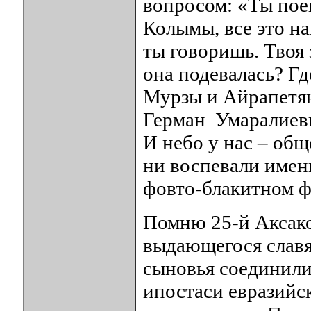
вопросом: «Ты пое
Колымы, все это на
ты говоришь. Твоя 
она подевалась? Гд
Мурзы и Айрапетян
Герман Умаралиеви
И небо у нас – общ
ни воспевали имен
фовто-блакитном ф
Помню 25-й Аксако
выдающегося славя
сыновья соединили 
ипостаси евразийс