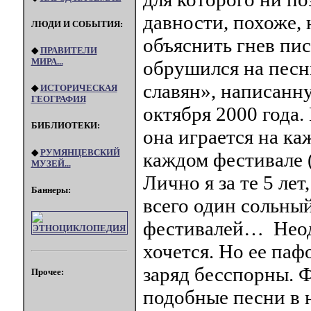
давности, похоже, 
ЛЮДИ И СОБЫТИЯ:
объяснить гнев пис
◆
ПРАВИТЕЛИ
МИРА...
обрушился на пес
славян», написанн
◆
ИСТОРИЧЕСКАЯ
ГЕОГРАФИЯ
октября 2000 года.
БИБЛИОТЕКИ:
она играется на к
◆
РУМЯНЦЕВСКИЙ
каждом фестивале (
МУЗЕЙ...
Лично я за те 5 ле
Баннеры:
всего один сольный
фестивалей… Неод
хочется. Но ее па
заряд бесспорны. Ф
Прочее:
подобные песни в 