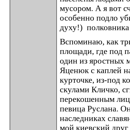
мусором. А я вот 
особенно подло уби
духу!) полковника
Вспоминаю, как три
площади, где под 
один из яростных 
Яценюк с каплей н
курточке, из-под к
скулами Кличко, с
перекошенным лицо
певица Руслана. О
наследниках славян
мой киевский друг 