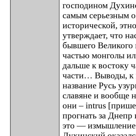
господином Духинс
самым серьезным о
исторической, этно
утверждает, что на
бывшего Великого 
частью монголы ил
дальше к востоку ч
части… Выводы, к
название Русь узу
славяне и вообще 
они – intrus [приш
прогнать за Днепр 
это — измышление к
Духинский оказался