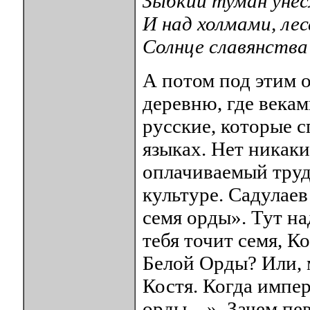
Зыбкий туман унес
И над холмами, ле
Солнце славянства
А потом под этим 
деревню, где века
русские, которые 
языках. Нет никак
оплачиваемый труд
культуре. Садулае
семя орды». Тут н
тебя точит семя, 
Белой Орды? Или, 
Костя. Когда импе
орды…». Зачем пев