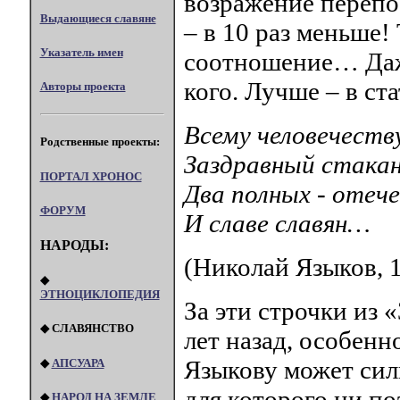
возражение перепо
Выдающиеся славяне
– в 10 раз меньше!
Указатель имен
соотношение… Даже
кого. Лучше – в ст
Авторы проекта
Всему человечеств
Родственные проекты:
Заздравный стакан
ПОРТАЛ XPOHOC
Два полных - отеч
ФОРУМ
И славе славян…
НАРОДЫ:
(Николай Языков, 
◆
ЭТНОЦИКЛОПЕДИЯ
За эти строчки из 
◆ СЛАВЯНСТВО
лет назад, особенн
Языкову может силь
◆
АПСУАРА
для которого ни по
◆
НАРОД НА ЗЕМЛЕ