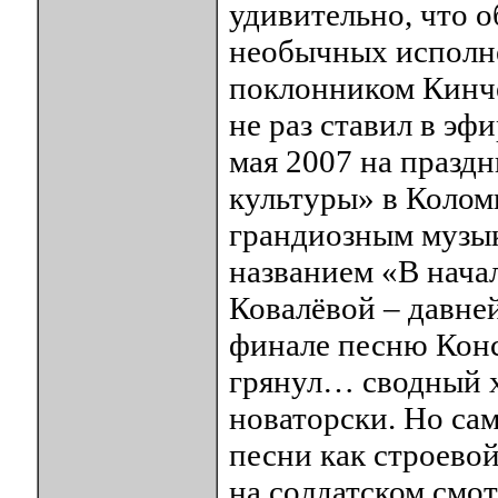
удивительно, что о
необычных исполне
поклонником Кинче
не раз ставил в эф
мая 2007 на празд
культуры» в Колом
грандиозным музы
названием «В нача
Ковалёвой – давней
финале песню Конс
грянул… сводный х
новаторски. Но сам
песни как строево
на солдатском смот