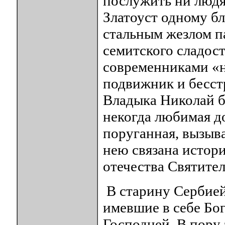
послужить ни людя
Златоуст одному бл
стальным жезлом п
семитского сладос
современниками «н
подвижник и бесст
Владыка Николай б
некогда любимая д
поруганная, вызыва
нею связана истори
отечества Святител
В старину Сербией
имевшие в себе Бо
Господней. В пору