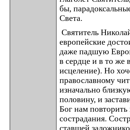
бы, парадоксальны
Света.
Святитель Николай
европейские достои
даже падшую Европ
в сердце и в то же
исцеление). Но хоч
православному чит
изначально близкую
половину, и застави
Бог нам повторить 
сострадания. Состр
ставшей заложнико