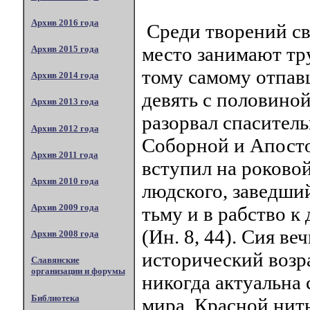
Архив 2016 года
Среди творений св
место занимают тр
Архив 2015 года
тому самому отпав
Архив 2014 года
девять с половиной
Архив 2013 года
разорвал спаситель
Архив 2012 года
Соборной и Апосто
Архив 2011 года
вступил на роково
Архив 2010 года
людского, заведши
Архив 2009 года
тьму и в рабство 
(Ин. 8, 44). Сия ве
Архив 2008 года
исторический возра
Славянские
организации и форумы
никогда актуальна 
Библиотека
мира. Красной нит