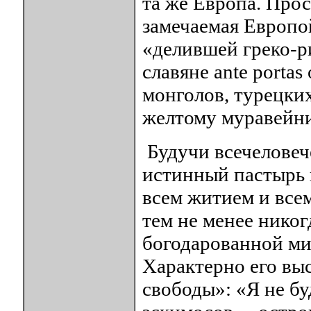
та же Европа. Про
замечаемая Европо
«делившей греко-ри
славяне аnte porta
монголов, турецких
желтому муравейни
Будучи всечеловеч
истинный пастырь 
всем житием и все
тем не менее никог
богодарованной ми
Характерно его вы
свободы»: «Я не б