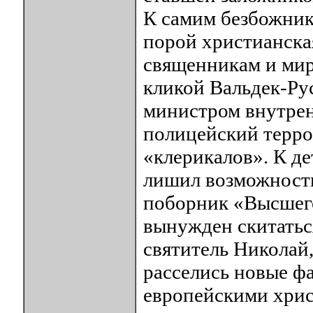
К самим безбожник
порой христианска
священникам и ми
кликой Вальдек-Ру
министром внутрен
полицейский терро
«клерикалов». К де
лишил возможности
поборник «Высшего
вынужден скитатьс
святитель Николай,
расселись новые ф
европейскими хрис