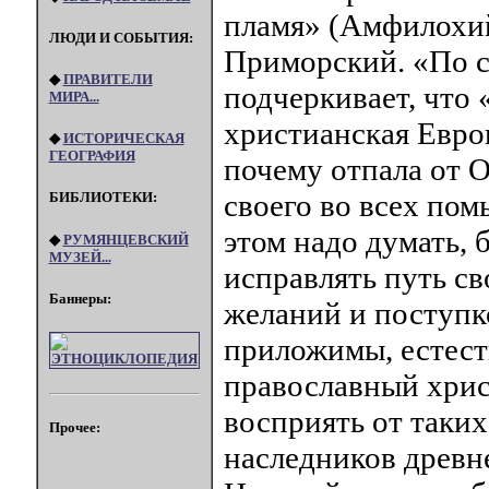
пламя» (Амфилохи
ЛЮДИ И СОБЫТИЯ:
Приморский. «По с
◆
ПРАВИТЕЛИ
подчеркивает, что 
МИРА...
христианская Евро
◆
ИСТОРИЧЕСКАЯ
ГЕОГРАФИЯ
почему отпала от О
своего во всех пом
БИБЛИОТЕКИ:
этом надо думать, б
◆
РУМЯНЦЕВСКИЙ
МУЗЕЙ...
исправлять путь с
Баннеры:
желаний и поступк
приложимы, естест
православный хрис
восприять от таки
Прочее:
наследников древне