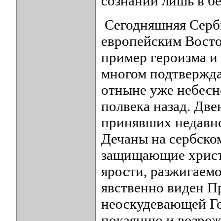
сознании лишь в б
Сегодняшняя Серби
европейским Восто
пример героизма и
многом подтверждае
отныне уже небесно
полвека назад. Две
принявших недавно
Дечаны на сербско
защищающие христи
ярости, разжигаемо
явственно виден П
неоскудевающей Г
покаянию и возро