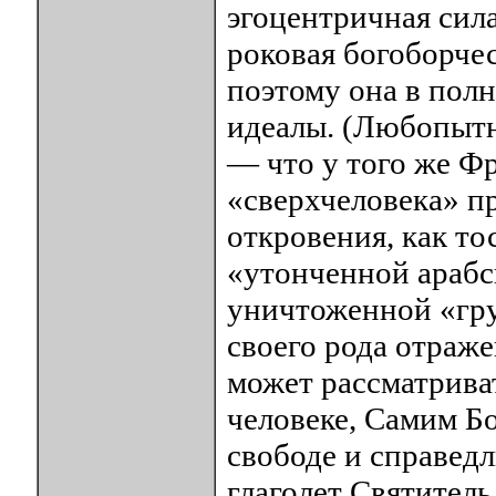
эгоцентричная сил
роковая богоборче
поэтому она в пол
идеалы. (Любопытн
— что у того же Ф
«сверхчеловека» п
откровения, как то
«утонченной арабс
уничтоженной «гру
своего рода отраже
может рассматриват
человеке, Самим Бо
свободе и справедл
глаголет Святитель