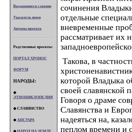
сочинения Владыки
Выдающиеся славяне
отдельные специаль
Указатель имен
вневременные проб
Авторы проекта
рассматривает их 
западноевропейско
Родственные проекты:
ПОРТАЛ XPOHOC
Такова, в частност
христоненавистни
ФОРУМ
которой Владыка о
НАРОДЫ:
своей славянской п
◆
ЭТНОЦИКЛОПЕДИЯ
Говоря о драме со
Славянства и Евро
◆ СЛАВЯНСТВО
надеяться на, каза
◆
АПСУАРА
пеплом времени и 
◆
НАРОД НА ЗЕМЛЕ