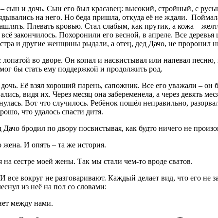
 – сын и дочь. Сын его был красавец: высокий, стройный, с ру
ядывались на него. Но беда пришла, откуда её не ждали. Поймала 
ашлять. Плевать кровью. Стал слабым, как прутик, а кожа – желто
всё закончилось. Похоронили его весной, в апреле. Все деревья 
стра и другие женщины рыдали, а отец, дед Дачо, не проронил н
лопатой во дворе. Он копал и насвистывал или напевал песню, к
 мог бы стать ему поддержкой и продолжить род.
 дочь. Её взял хороший парень, сапожник. Все его уважали – о
ались, видя их. Через месяц она забеременела, а через девять ме
нулась. Вот что случилось. Ребёнок пошёл неправильно, разорва
ошо, что удалось спасти дитя.
д Дачо бродил по двору посвистывая, как будто ничего не произ
 жена. И опять – та же история.
 на сестре моей жены. Так мы стали чем-то вроде сватов.
 все вокруг не разговаривают. Каждый делает вид, что его не за
еснул из неё на пол со словами:
 нет между нами.