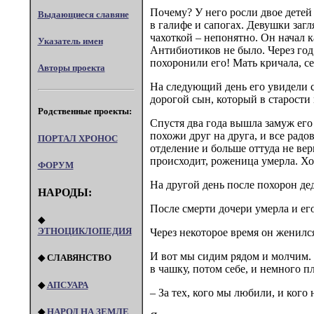
Почему? У него росли двое детей
Выдающиеся славяне
в галифе и сапогах. Девушки загл
чахоткой – непонятно. Он начал к
Указатель имен
Антибиотиков не было. Через год 
похоронили его! Мать кричала, се
Авторы проекта
На следующий день его увидели с 
дорогой сын, который в старости
Родственные проекты:
Спустя два года вышла замуж его
похожи друг на друга, и все радов
ПОРТАЛ XPOHOC
отделение и больше оттуда не вер
происходит, роженица умерла. Хор
ФОРУМ
На другой день после похорон де
НАРОДЫ:
После смерти дочери умерла и его
◆
ЭТНОЦИКЛОПЕДИЯ
Через некоторое время он женился
И вот мы сидим рядом и молчим. И
◆ СЛАВЯНСТВО
в чашку, потом себе, и немного пл
◆
АПСУАРА
– За тех, кого мы любили, и кого
◆
НАРОД НА ЗЕМЛЕ