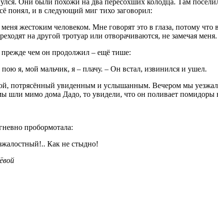
нулся. Они были похожи на два пересохших колодца. Там поселил
сё понял, и в следующий миг тихо заговорил:
т меня жестоким человеком. Мне говорят это в глаза, потому что 
ереходят на другой тротуар или отворачиваются, не замечая меня
 прежде чем он продолжил – ещё тише:
е пою я, мой мальчик, я – плачу. – Он встал, извинился и ушел.
вой, потрясённый увиденным и услышанным. Вечером мы уезжали
 шли мимо дома Дадо, то увидели, что он поливает помидоры в
гневно пробормотала:
езжалостный!.. Как не стыдно!
ёвой