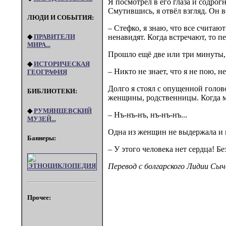
Я посмотрел в его глаза и содрог
Смутившись, я отвёл взгляд. Он в
ЛЮДИ И СОБЫТИЯ:
– Стефко, я знаю, что все считаю
◆
ПРАВИТЕЛИ
ненавидят. Когда встречают, то п
МИРА...
Прошло ещё две или три минуты,
◆
ИСТОРИЧЕСКАЯ
– Никто не знает, что я не пою, н
ГЕОГРАФИЯ
Долго я стоял с опущенной голо
БИБЛИОТЕКИ:
женщины, родственницы. Когда мы
◆
РУМЯНЦЕВСКИЙ
– Нъ-нъ-нъ, нъ-нъ-нъ...
МУЗЕЙ...
Одна из женщин не выдержала и 
Баннеры:
– У этого человека нет сердца! Б
Перевод с болгарского Лидии Сыч
Прочее: