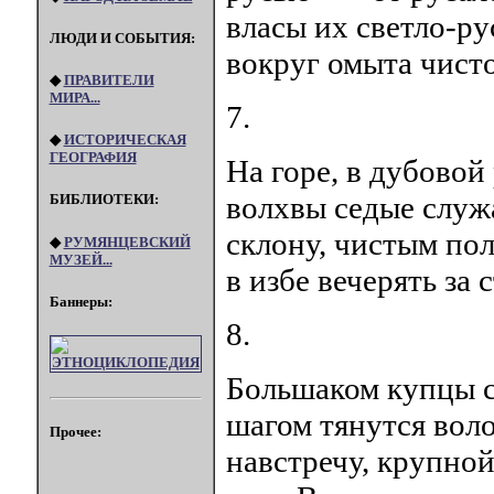
власы их светло-ру
ЛЮДИ И СОБЫТИЯ:
вокруг омыта чист
◆
ПРАВИТЕЛИ
МИРА...
7.
◆
ИСТОРИЧЕСКАЯ
ГЕОГРАФИЯ
На горе, в дубовой
волхвы седые служ
БИБЛИОТЕКИ:
склону, чистым пол
◆
РУМЯНЦЕВСКИЙ
МУЗЕЙ...
в избе вечерять за 
Баннеры:
8.
Большаком купцы с
шагом тянутся вол
Прочее:
навстречу, крупно