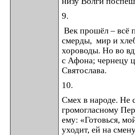
низу Волги поспеш
9.
Век прошёл – всё п
смерды, мир и хлеб
хороводы. Но во в
с Афона; чернецу 
Святослава.
10.
Смех в народе. Не 
громогласному Пер
ему: «Готовься, мо
уходит, ей на смен