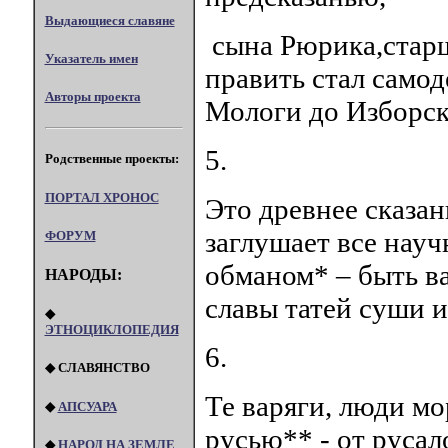
Выдающиеся славяне
сына Рюрика,старш
Указатель имен
править стал само
Авторы проекта
Мологи до Изборск
5.
Родственные проекты:
ПОРТАЛ XPOHOC
Это древнее сказан
заглушает все нау
ФОРУМ
обманом* – быть ва
НАРОДЫ:
славы татей суши и
◆
ЭТНОЦИКЛОПЕДИЯ
6.
◆ СЛАВЯНСТВО
Те варяги, люди мо
◆
АПСУАРА
русью** - от руса
◆
НАРОД НА ЗЕМЛЕ