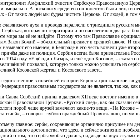
 митрополит Амфилохий очистил Сербскую Православную Церков
и аморальна. А поскольку среди его оппонентов были лица и не
: «От таких людей мы будем чистить Церковь. От людей, в том ч
 славянского духа и проводя параллели с триединым русским миро
 Сербская, которая по территории и по населению в два раза бо
те мира вы её не найдёте. Потому что там Православие официаль
, там Закон Божий – обязательный предмет в средней школе. И с
х называют его именем, в Белграде в его честь возвели уже второ
, причём даже не полиция. Сербия всегда была признательна Ро
в 1914 году. «Ещё один Лазарь, и ещё одно Косово», – сказал о
я величайшей похвалой, которую только можно услышать из сербс
еликой Косовской жертвы и Косовского завета.
ет единственное в новейшей истории Европы христианское госуд
Федерация православным государством не является, так же, как 
и Савва Сербский принял в далеком XII веке постриг именно в
бской Православной Церкви. «Русский след», как бы сказали се
логи порой чаще друзей замечают какие-то вещи. «На Косове – э
зантией», – говорит глубоко враждебный Православию, но умн
тмечу главное: сербы, сохраняющие органично присущее им дея
ационального достоинства, что здесь и сейчас жизненно необхо
ний о том, что сербы якобы сдались, сидят-де на двух стульях 