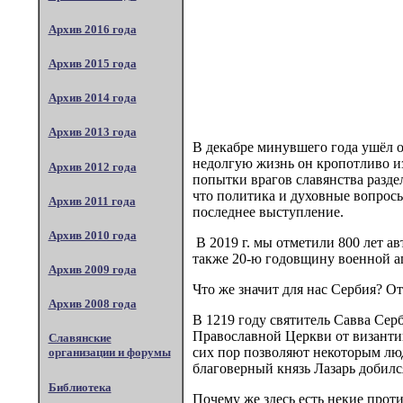
Архив 2016 года
Архив 2015 года
Архив 2014 года
Архив 2013 года
В декабре минувшего года ушёл 
недолгую жизнь он кропотливо из
Архив 2012 года
попытки врагов славянства разд
что политика и духовные вопрос
Архив 2011 года
последнее выступление.
Архив 2010 года
В 2019 г. мы отметили 800 лет а
также 20-ю годовщину военной 
Архив 2009 года
Что же значит для нас Сербия? О
Архив 2008 года
В 1219 году святитель Савва Се
Православной Церкви от византий
Славянские
сих пор позволяют некоторым людя
организации и форумы
благоверный князь Лазарь добился
Библиотека
Почему же здесь есть некие прот