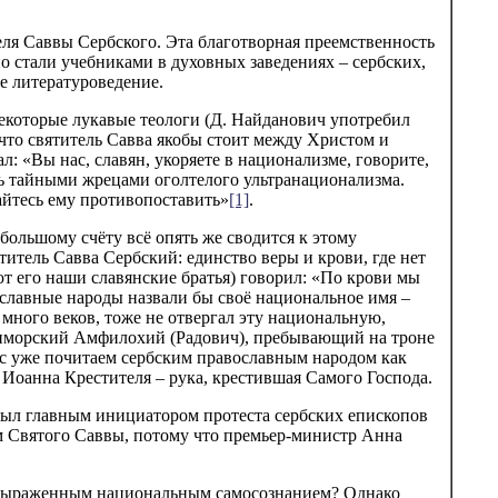
ля Саввы Сербского. Эта благотворная преемственность
 стали учебниками в духовных заведениях – сербских,
аше литературоведение.
екоторые лукавые теологи (Д. Найданович употребил
 что святитель Савва якобы стоит между Христом и
: «Вы нас, славян, укоряете в национализме, говорите,
сь тайными жрецами оголтелого ультранационализма.
тайтесь ему противопоставить»
[1]
.
ольшому счёту всё опять же сводится к этому
итель Савва Сербский: единство веры и крови, где нет
т его наши славянские братья) говорил: «По крови мы
вославные народы назвали бы своё национальное имя –
я много веков, тоже не отвергал эту национальную,
Приморский Амфилохий (Радович), пребывающий на троне
ас уже почитаем сербским православным народом как
ца Иоанна Крестителя – рука, крестившая Самого Господа.
ыл главным инициатором протеста сербских епископов
м Святого Саввы, потому что премьер-министр Анна
ко выраженным национальным самосознанием? Однако