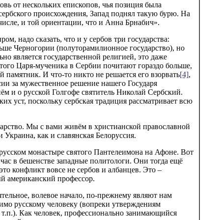
ь от нескольких епископов, чья позиция была
сербского происхождения, Запад поднял такую бурю. На
исле, и той ориентации, что и Анна Брнабич».
м, надо сказать, что и у сербов три государства:
льше Черногории (полуторамилионное государство), но
но является государственной религией, это даже
вятого Царя-мученика в Сербии почитают гораздо больше,
й памятник. И что-то никто не решается его взорвать
[4]
,
ссии за мужественное решение нашего Государя
 нём и о русской Голгофе святитель Николай Сербский.
ких уст, поскольку сербская традиция рассматривает всю
арство. Мы с вами живём в христианской православной
и Украина, как и славянская Белоруссия.
 русском монастыре святого Пантелеимона на Афоне. Вот
йчас в бешенстве западные политологи. Они тогда ещё
то конфликт вовсе не сербов и албанцев. Это –
ый американский профессор.
тельное, волевое начало, по-прежнему являют нам
димо русскому человеку (вопреки утверждениям
и т.п.). Как человек, профессионально занимающийся