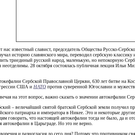
от нас известный славист, председатель Общества Русско-Серб
учал историю славянского мира, переводил сербскую классику и
елить триединый русский народ, маленькую, но непокорную Серб
ы неотделимы. 28 октября состоялась публичная лекция Ильи М
втокефалии Сербской Православной Церкви, 630 лет битве на Кос
агрессии США и
НАТО
против суверенной Югославии и мужестве
твечая на этот вопрос, важно сказать о значении автокефалии С
рбский – величайший святой братской Сербской земли получил п
ского патриарха и императора в Никее. Это и некоторые другие 
м говорить, что настоящей автокефалии тогда не было, да и отс
 автокефалии в Царьграде. Но это не верно.
иворечия и разногласия до сего дня? Потому что противником 