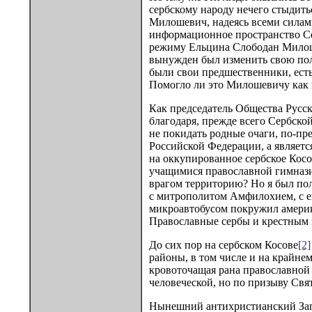
сербскому народу нечего стыдить
Милошевич, надеясь всеми силами
информационное пространство Сер
режиму Ельцина Слободан Милошев
вынужден был изменить свою пол
были свои предшественники, есть
Помогло ли это Милошевичу как п
Как председатель Общества Русск
благодаря, прежде всего Сербско
не покидать родные очаги, по-пре
Российской Федерации, а является
на оккупированное сербское Косо
учащимися православной гимназии.
врагом территорию? Но я был пол
с митрополитом Амфилохием, с е
микроавтобусом покружил америка
Православные сербы и крестным зн
До сих пор на сербском Косове
[2]
районы, в том числе и на крайнем
кровоточащая рана православной 
человеческой, но по призыву Свя
Нынешний антихристианский Зап