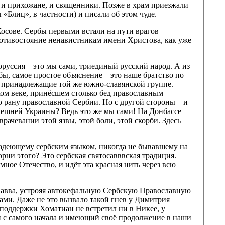
и и прихожане, и священники. Позже в храм приезжали
«Блиц», в частности) и писали об этом чуде.
осове. Сербы первыми встали на пути врагов
противостояние ненавистникам имени Христова, как уже
оруссия – это мы сами, триединый русский народ. А из
ы, самое простое объяснение – это наше братство по
, принадлежащие той же южно-славянской группе.
ском веке, принёсшем столько бед православным
ю рану православной Сербии. Но с другой стороны – и
ынешней Украины? Ведь это же мы сами! На Донбассе
рачевании этой язвы, этой боли, этой скорби. Здесь
владеющему сербским языком, никогда не бывавшему на
орни этого? Это сербская святосавввская традиция.
ное Отечество, и идёт эта красная нить через всю
ь Савва, устрояя автокефальную Сербскую Православную
ми. Даже не это вызвало такой гнев у Димитрия
 поддержки Хоматиан не встретил ни в Никее, у
й с самого начала и имеющий своё продолжение в наши