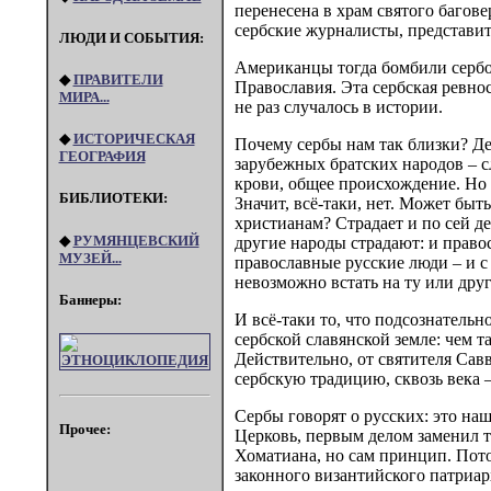
перенесена в храм святого багов
сербские журналисты, представите
ЛЮДИ И СОБЫТИЯ:
Американцы тогда бомбили сербов
◆
ПРАВИТЕЛИ
Православия. Эта сербская ревно
МИРА...
не раз случалось в истории.
◆
ИСТОРИЧЕСКАЯ
Почему сербы нам так близки? Дей
ГЕОГРАФИЯ
зарубежных братских народов – с
крови, общее происхождение. Но 
БИБЛИОТЕКИ:
Значит, всё-таки, нет. Может быт
христианам? Страдает и по сей д
◆
РУМЯНЦЕВСКИЙ
другие народы страдают: и право
МУЗЕЙ...
православные русские люди – и с 
невозможно встать на ту или дру
Баннеры:
И всё-таки то, что подсознатель
сербской славянской земле: чем т
Действительно, от святителя Савв
сербскую традицию, сквозь века 
Сербы говорят о русских: это наш
Прочее:
Церковь, первым делом заменил т
Хоматиана, но сам принцип. Пото
законного византийского патриар