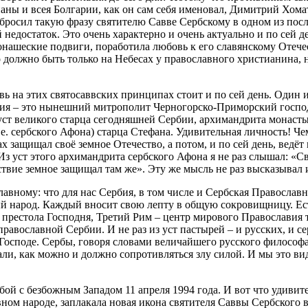
ы и всея Болгарии, как он сам себя именовал, Димитрий Хомат
росил такую фразу святителю Савве Сербскому в одном из послан
 недостаток. Это очень характерно и очень актуально и по сей д
монашеские подвиги, поработила любовь к его славянскому Отече
 должно быть только на Небесах у православного христианина,
ь на этих святосаввских принципах стоит и по сей день. Один 
авия – это нынешний митрополит Черногорско-Приморский госпо
уст великого старца сегодняшней Сербии, архимандрита монасты
е. сербского Афона) старца Стефана. Удивительная личность! Ч
х защищал своё земное Отечество, а потом, и по сей день, ведё
Из уст этого архимандрита сербского Афона я не раз слышал: «С
ствие земное защищал там же». Эту же мысль не раз высказыва
главному: что для нас Сербия, в том числе и Сербская Правосла
ый народ. Каждый вносит свою лепту в общую сокровищницу. Ест
 престола Господня, Третий Рим – центр мирового Православия т
у православной Сербии. И не раз из уст пастырей – и русских, и 
о Господе. Сербы, говоря словами величайшего русского филосо
али, как можно и должно сопротивляться злу силой. И мы это ви
ой с безбожным Западом 11 апреля 1994 года. И вот что удивите
авном народе, заплакала новая икона святителя Саввы Сербского