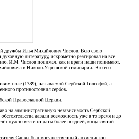
ской дружбы Илья Михайлович Числов. Всю свою
 духовную литературу, искромётно реагировал на все
ию. И.М. Числов понимал, как и враги наши понимают,
ихайловича в Николо-Угрешской семинарии. Это его
овом поле (1389), называемой Сербской Голгофой, а
нного противостояния сербов.
ербской Православной Церкви.
раво на административную независимость Сербской
обстоятельства давали возможность уже в то время и до
чёт нужно вести от даты более поздней, когда святой
святителя Саввы был могущественный архиепископ