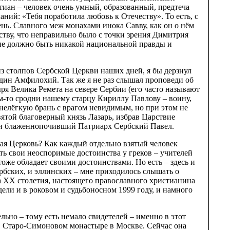
иан – человек очень умный, образованный, предтеча
ий: «Тебя поработила любовь к Отечеству». То есть, с
ень. Славного меж монахами инока Савву, как он о нём
ству, что неправильно было с точки зрения Димитрия
 не должно быть никакой национальной правды и
из столпов Сербской Церкви наших дней, я бы дерзнул
дин Амфилохий. Так же я не раз слышал проповеди об
ря Велика Ремета на севере Сербии (его часто называют
ем-то сродни нашему старцу Кириллу Павлову – воину,
т нелёгкую брань с врагом невидимым, но при этом не
вятой благоверный князь Лазарь, избрав Царствие
л и блаженнопочивший Патриарх Сербский Павел.
вная Церковь? Как каждый отдельно взятый человек
ь свои неоспоримые достоинства у греков – учителей
оже обладает своими достоинствами. Но есть – здесь и
сербских, и эллинских – мне приходилось слышать о
фа XX столетия, настоящего православного христианина
дели и в роковом и судьбоносном 1999 году, и намного
льно – тому есть немало свидетелей – именно в этот
 в Старо-Симоновом монастыре в Москве. Сейчас она