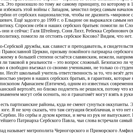
ся. Это произошло по тому же самому принципу, по которому в 
 избежать этой войны с Западом, зачистил перед самым началом
бии от сербских националистов, чтобы не дразнить «мировое с
ич. Ещё задолго до 1999 г. о Ельцине он выражался самым непа
итику. Спросим себя и наших сербских братьев: помогли ли С
 они и сейчас: Галя Штейнер, Соня Лихт, Ребекка Сербинович 
олитику, помогло ли отстоять сербское Косово? Видим, что нет.
о-Сербской дружбы, как славист и преподаватель, я свидетельств
й Православной Церкви, призыву покойного патриарха сербского 
жнему в большей степени остаётся славянским, нежели, например
 ли таковой в реальности – это вопрос сложный. Безопасно ли ч
во я свободно въезжал со своими учениками, не только со студе
 Несёт школьный учитель ответственность за то, что везёт детей
ностью уверен в наших сербских братьях, в гарантиях, которые
пископом Афанасием (Евтичем), одним из известных современн
нский вертолёт, но близко подлететь не решился, потому что кт
аменем могут себя осенить, но и гранатомёт могут взять в руки
есть партизанские районы, куда не смеют сунуться оккупанты. 
 юге. Я не хочу сказать, что там ситуация безоблачная, и что не
Сербии. Но сербы и духом крепки, и меча из рук не выпускают.
тейшего Патриарха Сербского Павла, чьи слова встречали самый 
ад называет митрополита Черногорского и Приморского Амфило