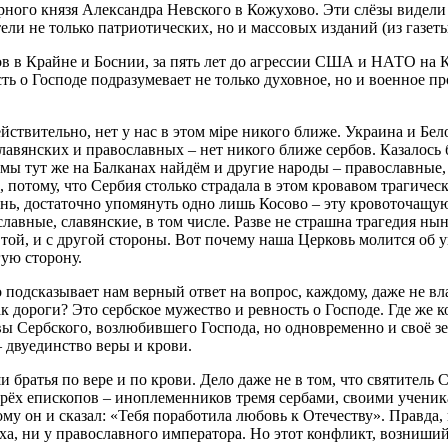
ерного князя Александра Невского в Кожухово. Эти слёзы видел
ли не только патриотических, но и массовых изданий (из газеты 
 в Крайне и Боснии, за пять лет до агрессии США и НАТО на К
сть о Господе подразумевает не только духовное, но и военное 
ствительно, нет у нас в этом мiре никого ближе. Украина и Бел
лавянских и православных – нет никого ближе сербов. Казалось б
мы тут же на Балканах найдём и другие народы – православные
ь, потому, что Сербия столько страдала в этом кровавом трагиче
ень, достаточно упомянуть одно лишь Косово – эту кровоточащу
славные, славянские, в том числе. Разве не страшна трагедия н
той, и с другой стороны. Вот почему наша Церковь молится об ув
гую сторону.
но подсказывает нам верный ответ на вопрос, каждому, даже не 
ак дороги? Это сербское мужество и ревность о Господе. Где же к
ы Сербского, возлюбившего Господа, но одновременно и своё зем
– двуединство веры и крови.
и братья по вере и по крови. Дело даже не в том, что святител
рёх епископов – иноплеменников тремя сербами, своими ученика
му он и сказал: «Тебя поработила любовь к Отечеству». Правда,
ха, ни у православного императора. Но этот конфликт, возниши