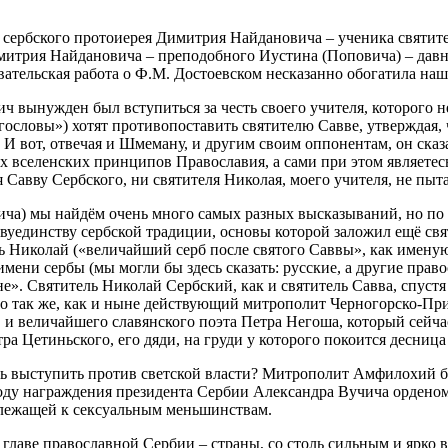
сербского протоиерея Димитрия Найдановича – ученика святите
итрия Найдановича – преподобного Иустина (Поповича) – давно
довательская работа о Ф.М. Достоевском несказанно обогатила н
вынужден был вступиться за честь своего учителя, которого н
огословы») хотят противопоставить святителю Савве, утверждая,
 вот, отвечая и Шмеману, и другим своим оппонентам, он сказал
х вселенских принципов Православия, а сами при этом являете
я Савву Сербского, ни святителя Николая, моего учителя, не пы
ча) мы найдём очень много самых разных высказываний, но по б
уединству сербской традиции, основы которой заложил ещё свят
 Николай («величайший серб после святого Саввы», как именую
имени сербы (мы могли бы здесь сказать: русские, а другие пра
ане». Святитель Николай Сербский, как и святитель Савва, спуст
очно так же, как и ныне действующий митрополит Черногорско-
 и величайшего славянского поэта Петра Негоша, который сейч
етра Цетиньского, его дяди, на груди у которого покоится десни
ь выступить против светской власти? Митрополит Амфилохий б
оду награждения президента Сербии Александра Вучича ордено
длежащей к сексуальным меньшинствам.
о главе православной Сербии – страны, со столь сильным и яр