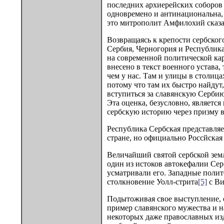
последних архиерейских соборов
одновремено и антинациональна, 
это митрополит Амфилохий сказал
Возвращаясь к крепости сербского
Сербия, Черногория и Республика
на современной политической кар
внесено в текст военного устава
чем у нас. Там и улицы в столица
потому что там их быстро найдут
вступиться за славянскую Сербию 
Эта оценка, безусловно, являетс
сербскую историю через призму в
Республика Сербская представля
стране, но официально Россйская 
Величайший святой сербской земл
один из истоков автокефалии Сер
усматривали его. Западные полито
столкновение Уолл-стрита
[5]
с Ви
Подытоживая свое выступление, о
пример славянского мужества и н
некоторых даже православных изда