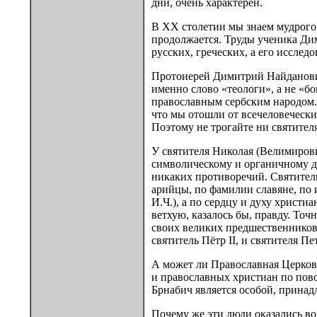
дни, очень характерен.
В XX столетии мы знаем мудрого 
продолжается. Труды ученика Дим
русских, греческих, а его иссле
Протоиерей Димитрий Найданович 
именно слово «теологи», а не «б
православным сербским народом. И
что мы отошли от всечеловечески
Поэтому не трогайте ни святител
У святителя Николая (Велимирови
символическому и органичному дв
никаких противоречий. Святитель
арийцы, по фамилии славяне, по 
И.Ч.), а по сердцу и духу христи
ветхую, казалось бы, правду. Т
своих великих предшественников
святитель Пётр II, и святителя П
А может ли Православная Церков
и православных христиан по пов
Брнабич является особой, прина
Почему же эти люди оказались в