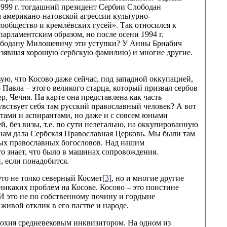
1999 г. тогдашний президент Сербии Слободан
 американо-натовской агрессии культурно-
ообщество и кремлёвских гусей». Так относился к
рламентским образом, но после осени 1994 г.
лободану Милошевичу эти уступки? У Анны Брнабич
(взявшая хорошую сербскую фамилию) и многие другие.
ую, что Косово даже сейчас, под западной оккупацией,
Павла – этого великого старца, который призвал сербов
, Чечня. На карте она представлена как часть
увствует себя там русский православный человек? А вот
нтами и аспирантами, но даже и с совсем юными
, без визы, т.е. по сути нелегально, на оккупированную
 нам дала Сербская Православная Церковь. Мы были там
ых православных богословов. Над нашим
о знает, что было в машинах сопровождения.
, если понадобится.
Это не толко северный Космет
[3]
, но и многие другие
т никаких проблем на Косове. Косово – это поистине
 И это не по собственному почину и гордыне
живой отклик в его пастве и народе.
хия средневековым инквизитором. На одном из