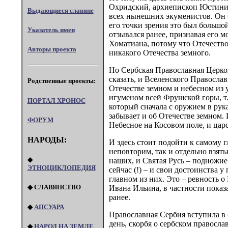
Охридский, архиепископ Юстиниан
Выдающиеся славяне
всех нынешних экуменистов. Он б
его точки зрения это был большой
Указатель имен
отзывался ранее, признавая его 
Хоматиана, потому что Отечество
Авторы проекта
никакого Отечества земного.
Но Сербская Православная Церков
сказать, и Вселенского Правосл
Родственные проекты:
Отечестве земном и небесном из 
игуменом всей Фрушской горы, т.
ПОРТАЛ XPOHOC
который сначала с оружием в рука
забывает и об Отечестве земном. 
ФОРУМ
Небесное на Косовом поле, и цар
НАРОДЫ:
И здесь стоит подойти к самому 
неповторим, так и отдельно взят
◆
наших, и Святая Русь – подножие
ЭТНОЦИКЛОПЕДИЯ
сейчас (!) – и свои достоинства 
главном из них. Это – ревность 
◆ СЛАВЯНСТВО
Ивана Ильина, в частности показ
ранее.
◆
АПСУАРА
Православная Сербия вступила в б
день, скорбя о сербском правосл
◆
НАРОД НА ЗЕМЛЕ