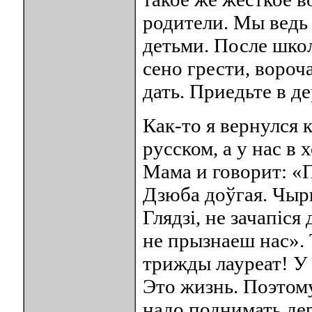
родители. Мы ведь 
детьми. После шко
сено грести, вороч
дать. Приедьте в д
Как-то я вернулся 
русском, а у нас в
Мама и говорит: «П
Дзюба доўгая. Чырв
Глядзі, не зачапіся
не прызнаеш нас». 
трижды лауреат! У 
Это жизнь. Поэтому
надо поднимать де