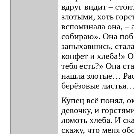
вдруг видит – стои
злотыми, хоть горс
вспоминала она, – а
собираю». Она побе
запыхавшись, стала
конфет и хлеба!» О
тебя есть?» Она ста
нашла злотые… Рас
берёзовые листья
Купец всё понял, 
девочку, и горстям
ломоть хлеба. И ска
скажу, что меня об