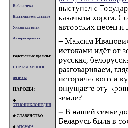
Библиотека
выступал с Госуда
казачьим хором. С
Выдающиеся славяне
авторских песен и 
Указатель имен
Авторы проекта
– Максим Иванович
истоками идёт от з
Родственные проекты:
русская, белорусск
разговариваем, гля
ПОРТАЛ XPOHOC
исторического и к
ФОРУМ
ощущаете эту кров
НАРОДЫ:
земле?
◆
ЭТНОЦИКЛОПЕДИЯ
– В нашей семье до
◆ СЛАВЯНСТВО
Беларусь была в со
◆
АПСУАРА