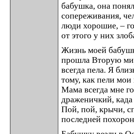
бабушка, она понял
сопереживания, че
люди хорошие, – го
от этого у них злоб
Жизнь моей бабушк
прошла Вторую мир
всегда пела. Я бли
тому, как пели мои
Мама всегда мне г
драженичкий, када 
Пой, пой, крычи, с
последней похоро
Бабушку везли в О