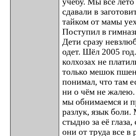
учёбу. Мы всё лето
сдавали в заготови
тайком от мамы уе
Поступил в гимназ
Дети сразу невзлюб
одет. Шёл 2005 год
колхозах не платил
только мешок пшена
понимал, что там е
ни о чём не жалею.
мы обнимаемся и п
разлук, язык боли.
стыдно за её глаза,
они от труда все в 