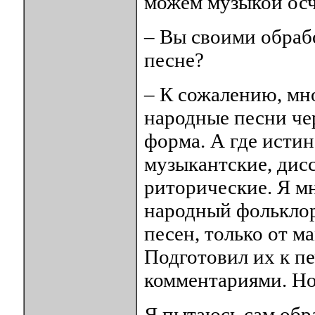
можем музыкой осч
– Вы своими обраб
песне?
– К сожалению, мн
народные песни чер
форма. А где исти
музыкантские, дис
риторические. Я мн
народный фольклор
песен, только от м
Подготовил их к п
комментариями. Но 
Я пытаюсь сам обра