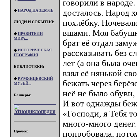
говорили в народе
досталось. Народ х
◆
НАРОД НА ЗЕМЛЕ
похлёбку. Ночевали
ЛЮДИ И СОБЫТИЯ:
вшами. Моя бабушк
◆
ПРАВИТЕЛИ
МИРА...
брат её отдал замуж
◆
ИСТОРИЧЕСКАЯ
рассказывать без с
ГЕОГРАФИЯ
лет (а она была оч
БИБЛИОТЕКИ:
взял её нянькой св
◆
РУМЯНЦЕВСКИЙ
бежать через берёз
МУЗЕЙ...
неё не было обуви,
Баннеры:
И вот однажды беж
«Господи, я Тебя т
много-много денег.
попробовала, потом
Прочее: