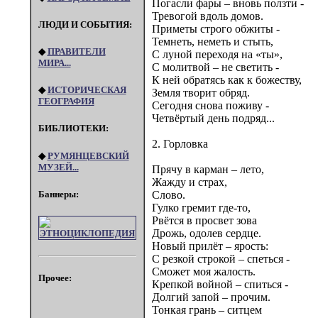
Погасли фары – вновь ползти -
Тревогой вдоль домов.
ЛЮДИ И СОБЫТИЯ:
Приметы строго обжиты -
Темнеть, неметь и стыть,
◆
ПРАВИТЕЛИ
С луной переходя на «ты»,
МИРА...
С молитвой – не светить -
К ней обратясь как к божеству,
◆
ИСТОРИЧЕСКАЯ
Земля творит обряд.
ГЕОГРАФИЯ
Сегодня снова поживу -
Четвёртый день подряд...
БИБЛИОТЕКИ:
2. Горловка
◆
РУМЯНЦЕВСКИЙ
МУЗЕЙ...
Прячу в карман – лето,
Жажду и страх,
Слово.
Баннеры:
Гулко гремит где-то,
Рвётся в просвет зова
Дрожь, одолев сердце.
Новый прилёт – ярость:
С резкой строкой – спеться -
Сможет моя жалость.
Прочее:
Крепкой войной – спиться -
Долгий запой – прочим.
Тонкая грань – ситцем