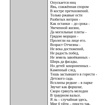
Опускается ниц
Явь, сожжённая спором
В костре преткновений.
Только ржавые ости
Разбитых витрин -
Как останки – до срока -
Увеченной жизни,
Да могильные плиты -
Грядою морщин -
Пролегли на лице его.
Возраст Отчизны -
Не века достижений,
Не радость побед,
Не земель завоёванных -
Ширь да фасады,
Но детей захороненных -
Каменный след,
Тишь застывшего в горести -
Детского сада.
Всхлипы редкие – в парке
Звучат как форшлаг,
Скоро грянуть мелодии
В траурном вальсе.
Я ль – случайная здесь,
Мне б уйти – просто так,