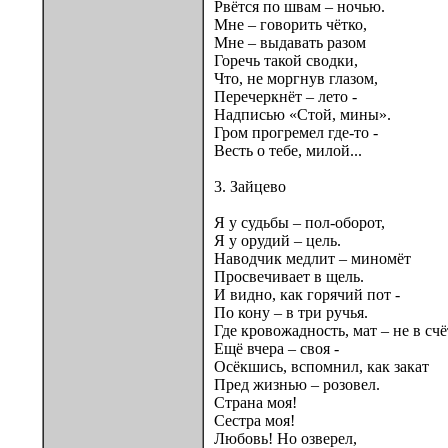
Рвётся по швам – ночью.
Мне – говорить чётко,
Мне – выдавать разом
Горечь такой сводки,
Что, не моргнув глазом,
Перечеркнёт – лето -
Надписью «Стой, мины».
Гром прогремел где-то -
Весть о тебе, милой...
3. Зайцево
Я у судьбы – пол-оборот,
Я у орудий – цель.
Наводчик медлит – миномёт
Просвечивает в щель.
И видно, как горячий пот -
По кону – в три ручья.
Где кровожадность, мат – не в счё
Ещё вчера – своя -
Осёкшись, вспомнил, как закат
Пред жизнью – розовел.
Страна моя!
Сестра моя!
Любовь! Но озверел,