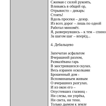
Сжимая с силой рукоять,
Вливаясь в общий ор,
Отрывисто – дикарь:
Стоять!
Вдоль просеки – дозор.
Из всех дорог – лишь по одной
Работал миномёт.
Я, развернувшись – к тем – спино
За шагом шаг – вперёд...
4. Дебальцево
Запечатан асфальтом
Вчерашний разлом,
Размалёвана гарь
В заострившихся скулах.
Весь изранен осколками
Брошенный дом -
Вспоминаньем живым
О вчерашних разгулах.
И из окон его –
Опустевших глазниц -
Ни слезы, ни упрёка,
Ни света, ни тени.
Только дымом к земле