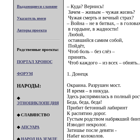
– Куда? Вернись!
Выдающиеся славяне
Зачем – живым – чужая жизнь?
Чужая смерть и вечный страх?
Указатель имен
– Война – не в битвах, – в головах
в гордыне, в жадности!
Авторы проекта
Любой,
оставшийся самим собой,
Пойдёт,
Родственные проекты:
Чтоб боль – без слёз –
принять.
ПОРТАЛ XPOHOC
Чтоб каждого – из всех – обнять..
1. Донецк
ФОРУМ
Окраина. Разрушен мост.
НАРОДЫ:
И время – в никуда.
Здесь распрямилась в полный рост
◆
Беда, беда, беда!
ЭТНОЦИКЛОПЕДИЯ
Прибит бетонный лабиринт
К распятию дорог.
◆ СЛАВЯНСТВО
Густым родством набрякший бин
Изводит некролог.
◆
АПСУАРА
Затишье после девяти -
Набат колоколов.
◆
НАРОД НА ЗЕМЛЕ