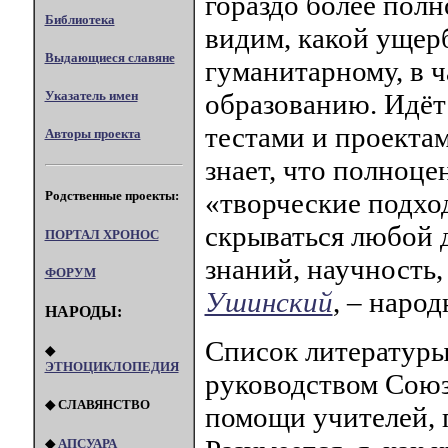
гораздо более полн
Библиотека
видим, какой ущер
Выдающиеся славяне
гуманитарному, в 
Указатель имен
образованию. Идёт
тестами и проекта
Авторы проекта
знает, что полноце
«творческие подхо
Родственные проекты:
скрываться любой д
ПОРТАЛ XPOHOC
знаний, научность,
ФОРУМ
Ушинский
, – наро
НАРОДЫ:
Список литературы
◆
ЭТНОЦИКЛОПЕДИЯ
руководством Союз
◆ СЛАВЯНСТВО
помощи учителей, 
◆
АПСУАРА