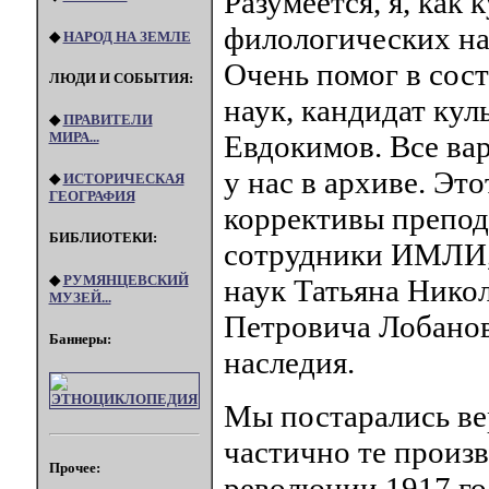
Разумеется, я, как 
филологических н
◆
НАРОД НА ЗЕМЛЕ
Очень помог в сос
ЛЮДИ И СОБЫТИЯ:
наук, кандидат ку
◆
ПРАВИТЕЛИ
МИРА...
Евдокимов. Все ва
у нас в архиве. Эт
◆
ИСТОРИЧЕСКАЯ
ГЕОГРАФИЯ
коррективы препо
БИБЛИОТЕКИ:
сотрудники ИМЛИ, 
◆
РУМЯНЦЕВСКИЙ
наук Татьяна Нико
МУЗЕЙ...
Петровича Лобанов
Баннеры:
наследия.
Мы постарались ве
частично те произ
Прочее:
революции 1917 го