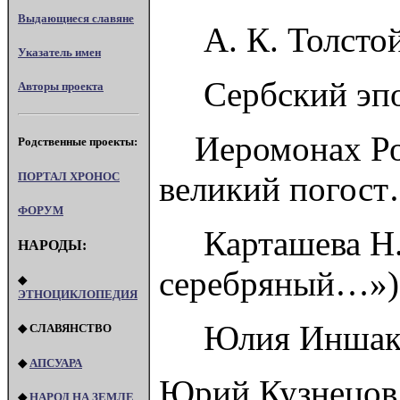
Выдающиеся славяне
А. К. Толстой
Указатель имен
Сербский эпос.
Авторы проекта
Иеромонах Ром
Родственные проекты:
ПОРТАЛ XPOHOC
великий погост
ФОРУМ
Карташева Н.В.
НАРОДЫ:
серебряный…»),
◆
ЭТНОЦИКЛОПЕДИЯ
Юлия Иншаков
◆ СЛАВЯНСТВО
◆
АПСУАРА
Юрий Кузнецов
◆
НАРОД НА ЗЕМЛЕ