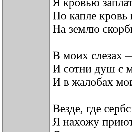
Я кровью заплат
По капле кровь 
На землю скорб
В моих слезах —
И сотни душ с 
И в жалобах мои
Везде, где серб
Я нахожу приют