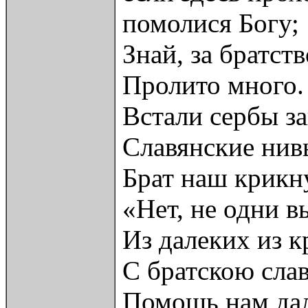
помолися Богу;
Знай, за братст
Пролито много.
Встали сербы з
Славянские нив
Брат наш крикн
«Нет, не одни в
Из далеких из к
С братскою сла
Помощь нам да