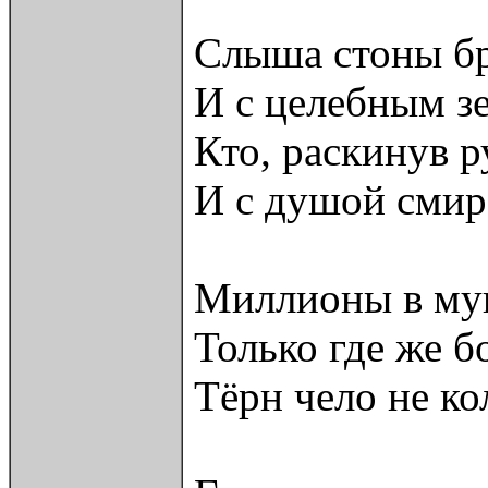
Слыша стоны бр
И с целебным з
Кто, раскинув р
И с душой смир
Миллионы в му
Только где же 
Тёрн чело не ко