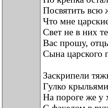
Посвятить всю ж
Что мне царские
Свет не в них т
Вас прошу, отцы
Сына царского 
Заскрипели тяжк
Гулко крыльями
На пороге же у 
С факелом в ру