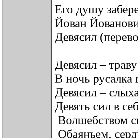
Его душу забере
Йован Йованов
Девясил (перев
Девясил – траву
В ночь русалка 
Девясил – слыха
Девять сил в се
Волшебством св
Обаяньем, сер