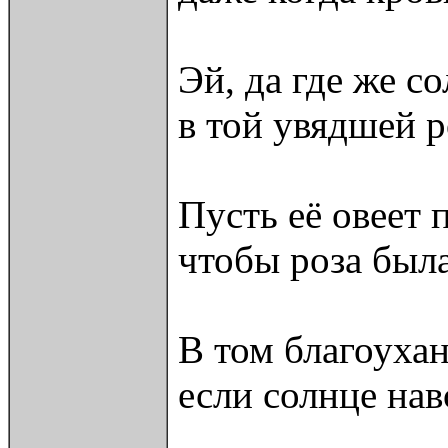
Эй, да где же с
в той увядшей р
Пусть её овеет
чтобы роза был
В том благоухан
если солнце нав