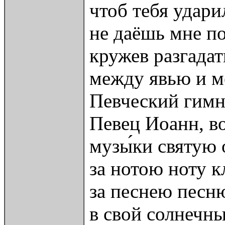
чтоб тебя удари
не даёшь мне п
кружев разгадат
между явью и м
Певческий гимн
Певец Иоанн, в
музы́ки святую 
за нотою ноту к
за песнею песн
в свой солнечн