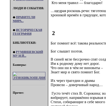
Кто меня травил — благодарю!
ЛЮДИ И СОБЫТИЯ:
…щедрая роскошь речи: тяготеющ
хроникой времён в грядущее, кото
◆
ПРАВИТЕЛИ
МИРА...
◆
ИСТОРИЧЕСКАЯ
2
ГЕОГРАФИЯ
БИБЛИОТЕКИ:
Бог помнит всё: такова реальнос
Бог слышит поэтов.
◆
РУМЯНЦЕВСКИЙ
МУЗЕЙ...
В синей мгле бессрочно спят солд
Им к родному дому нет дорог.
Баннеры:
Что они ни в чём не виноваты –
Знает мир и свято помнит Бог.
Их через трагедии и драмы
Провели – доверчивый народ…
Прочее:
Густо течёт стих В. Сорокина; з
вибрирует, напряжённо взрывая 
Стихи, собирающие в себе много д