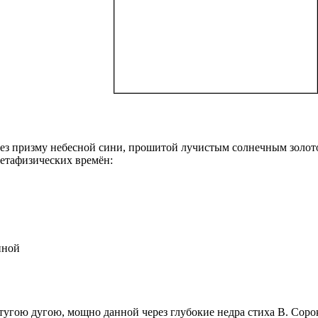
ез призму небесной сини, прошитой лучистым солнечным золотом
метафизических времён:
нной
угою дугою, мощно данной через глубокие недра стиха В. Сорок