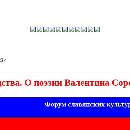
ВО
>
дства. О поэзии Валентина Со
Форум славянских культу