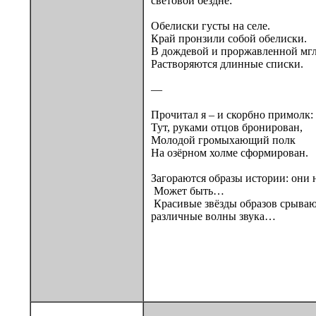
световой бездне:
Обелиски густы на селе.
Край пронзили собой обелиски.
В дождевой и проржавленной мг
Растворяются длинные списки.
—
Прочитал я – и скорбно примолк:
Тут, руками отцов бронирован,
Молодой громыхающий полк
На озёрном холме сформирован.
Загораются образы истории: они н
Может быть…
Красивые звёзды образов срываю
различные волны звука…