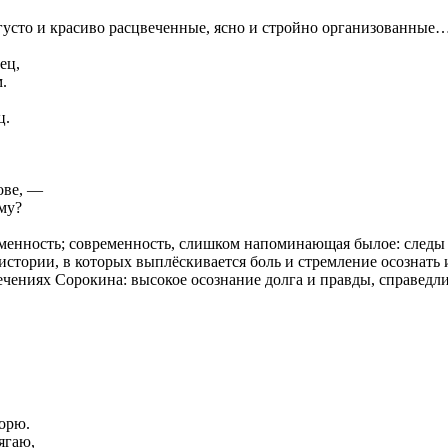
густо и красиво расцвеченные, ясно и стройно организованные
ец,
.
ц.
ове, —
му?
енность; современность, слишком напоминающая былое: следы к
 истории, в которых выплёскивается боль и стремление осознать
ечениях Сорокина: высокое осознание долга и правды, справедли
орю.
ягаю,