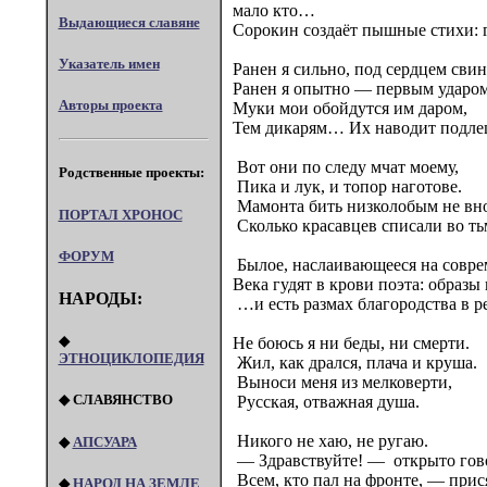
мало кто…
Выдающиеся славяне
Сорокин создаёт пышные стихи: 
Указатель имен
Ранен я сильно, под сердцем свин
Ранен я опытно — первым ударом
Авторы проекта
Муки мои обойдутся им даром,
Тем дикарям… Их наводит подле
Вот они по следу мчат моему,
Родственные проекты:
Пика и лук, и топор наготове.
Мамонта бить низколобым не вн
ПОРТАЛ XPOHOC
Сколько красавцев списали во ть
ФОРУМ
Былое, наслаивающееся на соврем
Века гудят в крови поэта: образы
НАРОДЫ:
…и есть размах благородства в р
◆
Не боюсь я ни беды, ни смерти.
ЭТНОЦИКЛОПЕДИЯ
Жил, как дрался, плача и круша.
Выноси меня из мелковерти,
◆ СЛАВЯНСТВО
Русская, отважная душа.
Никого не хаю, не ругаю.
◆
АПСУАРА
— Здравствуйте! — открыто гов
Всем, кто пал на фронте, — прис
◆
НАРОД НА ЗЕМЛЕ