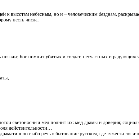
ей к высотам небесным, но и – человеческим безднам, раскрыв
рому несть числа.
ть поэзии; Бог помнит убитых и солдат, несчастных и радующихс
аты,
олотой светоносный мёд полнит их: мёд драмы и доверия; социал
поля действительности…
раматичного: ибо речь о бытование русском, где тяжести логичны