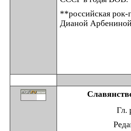
**российская рок-г
Дианой Арбениной 
Славянство
Гл.
Ред