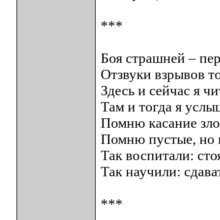
***
Боя страшней – пе
Отзвуки взрывов то
Здесь и сейчас я ч
Там и тогда я усл
Помню касание зло
Помню пустые, но г
Так воспитали: сто
Так научили: сдава
***