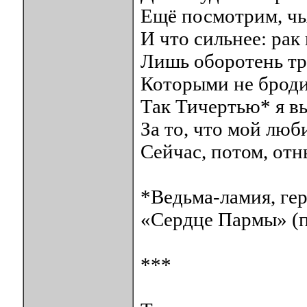
Ещё посмотрим, чья
И что сильнее: рак
Лишь оборотень тр
Которыми не броди
Так Тичертью* я вы
За то, что мой люб
Сейчас, потом, отн
*Ведьма-ламия, ге
«Сердце Пармы» (пр
***