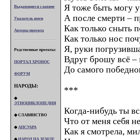
Я тоже быть могу 
Выдающиеся славяне
А после смерти – п
Указатель имен
Как только сныть п
Авторы проекта
Как только нос поч
Я, руки погрузивша
Родственные проекты:
Вдруг брошу всё – 
ПОРТАЛ XPOHOC
До самого победно
ФОРУМ
НАРОДЫ:
***
◆
ЭТНОЦИКЛОПЕДИЯ
Когда-нибудь ты в
◆ СЛАВЯНСТВО
Что от меня себя не
◆
АПСУАРА
Как я смотрела, ми
◆
НАРОД НА ЗЕМЛЕ