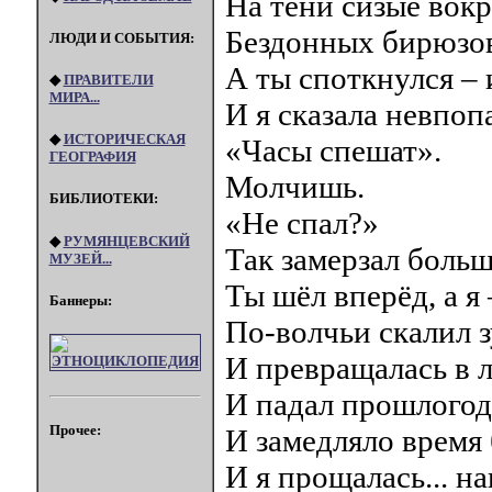
На тени сизые вокр
Бездонных бирюзов
ЛЮДИ И СОБЫТИЯ:
А ты споткнулся – 
◆
ПРАВИТЕЛИ
МИРА...
И я сказала невпоп
◆
ИСТОРИЧЕСКАЯ
«Часы спешат».
ГЕОГРАФИЯ
Молчишь.
БИБЛИОТЕКИ:
«Не спал?»
◆
РУМЯНЦЕВСКИЙ
Так замерзал больш
МУЗЕЙ...
Ты шёл вперёд, а я 
Баннеры:
По-волчьи скалил з
И превращалась в л
И падал прошлогод
Прочее:
И замедляло время 
И я прощалась... на