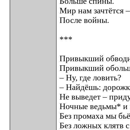
Больше спины.
Мир нам зачтëтся –
После войны.
***
Привыкший обводит
Привыкший обольща
– Ну, где ловить?
– Найдёшь: дорожк
Не выведет – прид
Ночные ведьмы* и 
Без промаха мы бьё
Без ложных клятв с