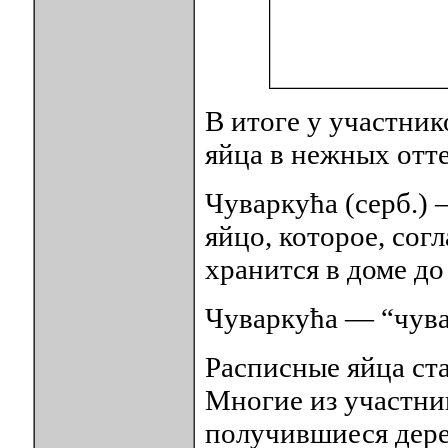
В итоге у участни
яйца в нежных отт
Чуваркућа (серб.)
яйцо, которое, сог
хранится в доме д
Чуваркућа — “чува 
Расписные яйца ст
Многие из участни
получившиеся дере