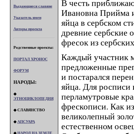
В честь приближаю
Выдающиеся славяне
Ивановна Прийма и
Указатель имен
яйца в сербском ст
Авторы проекта
древние сербские 
фресок из сербски
Родственные проекты:
Каждый участник м
ПОРТАЛ XPOHOC
предложенные преп
ФОРУМ
и постарался пере
НАРОДЫ:
яйца. Для росписи
◆
перламутровые кра
ЭТНОЦИКЛОПЕДИЯ
фрескописи. Как и
◆ СЛАВЯНСТВО
великолепный золо
◆
АПСУАРА
естественном освещ
◆
НАРОД НА ЗЕМЛЕ