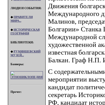
Движения болгарск
ЛЮДИ И СОБЫТИЯ:
Международного д
◆
ПРАВИТЕЛИ
Малинов, председа
МИРА...
Болгарии» Станка 
◆
ИСТОРИЧЕСКАЯ
ГЕОГРАФИЯ
Международной сл
БИБЛИОТЕКИ:
художественной а
известная болгарск
◆
РУМЯНЦЕВСКИЙ
МУЗЕЙ...
Балкан. Граф Н.П. 
Баннеры:
С содержательными
мероприятии высту
кандидат политиче
Прочее:
секретарь Историк
РФ, кандидат исто