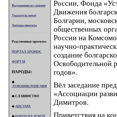
России, Фонда «Ус
Выдающиеся славяне
Движения болгарск
Указатель имен
Болгарии, московс
Авторы проекта
общественных орга
России на Комсомо
Родственные проекты:
научно-практическ
ПОРТАЛ XPOHOC
создание болгарск
Освободительной р
ФОРУМ
годов».
НАРОДЫ:
◆
Вёл заседание пред
ЭТНОЦИКЛОПЕДИЯ
«Ассоциации разви
◆ СЛАВЯНСТВО
Димитров.
◆
АПСУАРА
Приветствия на ко
◆
НАРОД НА ЗЕМЛЕ