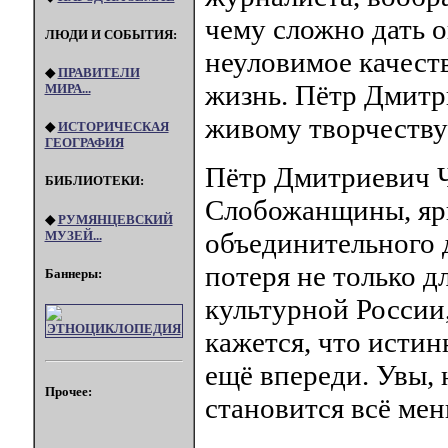
чему сложно дать о
ЛЮДИ И СОБЫТИЯ:
неуловимое качест
◆
ПРАВИТЕЛИ
жизнь. Пётр Дмитр
МИРА...
живому творчеству 
◆
ИСТОРИЧЕСКАЯ
ГЕОГРАФИЯ
Пётр Дмитриевич Ч
БИБЛИОТЕКИ:
Слобожанщины, ярк
◆
РУМЯНЦЕВСКИЙ
объединительного 
МУЗЕЙ...
потеря не только д
Баннеры:
культурной России,
кажется, что исти
ещё впереди. Увы, 
Прочее:
становится всё ме