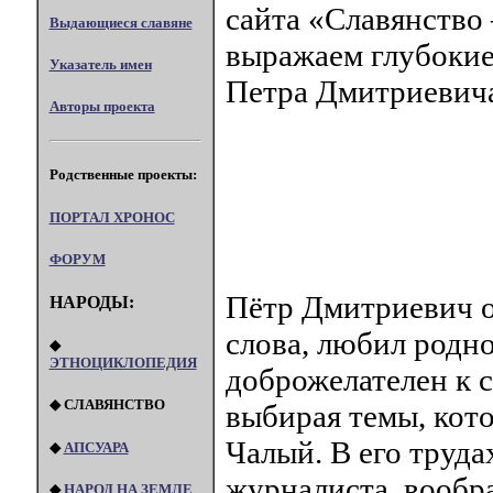
сайта «Славянство
Выдающиеся славяне
выражаем глубокие
Указатель имен
Петра Дмитриевич
Авторы проекта
Родственные проекты:
ПОРТАЛ XPOHOC
ФОРУМ
Пётр Дмитриевич о
НАРОДЫ:
слова, любил родно
◆
ЭТНОЦИКЛОПЕДИЯ
доброжелателен к с
◆ СЛАВЯНСТВО
выбирая темы, кото
Чалый. В его труда
◆
АПСУАРА
журналиста, вообра
◆
НАРОД НА ЗЕМЛЕ