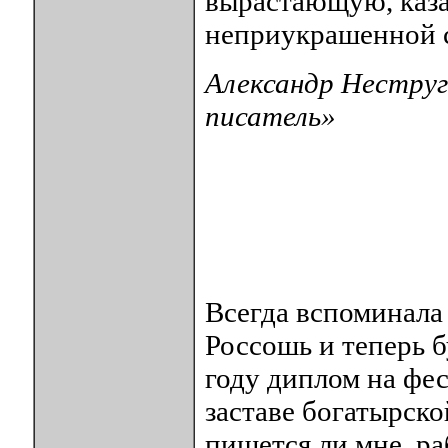
вырастающую, каза
неприукрашенной с
Александр Неструги
писатель»
Всегда вспоминала
Россошь и теперь б
году диплом на фес
заставе богатырско
пишется ли мне, раб