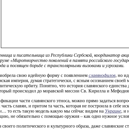
ница и писательница из Республики Сербской, координатор акц
уме «Миротворчество поколений в памяти российского государ
года и посвящен борьбе с трансполярными вызовами и угрозами.
риобрела свою идейную форму с появлением
славянофилов
, но и
мская империя, думая стратегически, с ясным осознанием своей 
итическую орбиту. Понятно, что история славянского единства 
оторый происходил до моравской миссии Св. Кирилла и Мефодия
фикации части славянского этноса, можно прямо задаться вопро
часть славян, и притом та часть, которая не построила в себе и
ин… то есть такую модель какую мы сейчас видим на
Украине
, и
ию, не обязательно с помощью оружия – как одно нужное услов
з своего политического и культурного образа, даже славянские 