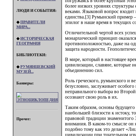
погружаясь в более крупный этно
более низких уровнях структуры 
ЛЮДИ И СОБЫТИЯ:
веками. Языковой вопрос входит 
единства.[3] Румынский пример 
◆
ПРАВИТЕЛИ
эпилог в наше время в текущих с
МИРА...
Отличительной чертой всех успеш
монархический принцип оказался 
◆
ИСТОРИЧЕСКАЯ
противоположностью, даже на одн
ГЕОГРАФИЯ
защита народности. Геополитичес
БИБЛИОТЕКИ:
В мире, который в настоящее вре
цивилизации, славяне, которые н
◆
РУМЯНЦЕВСКИЙ
объединению сил.
МУЗЕЙ...
Роль греческого, румынского и ве
Баннеры:
безусловно, заслуживает особог
неправильного выбора во Второй 
осознают свою роль в их.
Таким образом, основы будущего е
наибольшей близости к истоку, т
правовой традиции знаменитого
Прочее:
внимания. В каком-то смысле он
подобно тому как это делает «Ли
цивилизации при тщательном изу