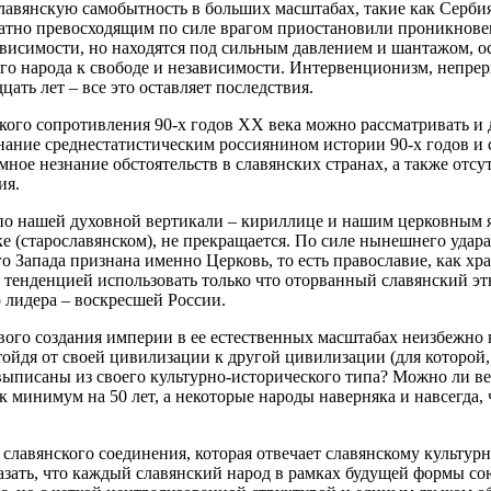
авянскую самобытность в больших масштабах, такие как Сербия 
ратно превосходящим по силе врагом приостановили проникнов
исимости, но находятся под сильным давлением и шантажом, ост
го народа к свободе и независимости. Интервенционизм, непре
ать лет – все это оставляет последствия.
кого сопротивления 90-х годов ХХ века можно рассматривать и д
нание среднестатистическим россиянином истории 90-х годов и
мное незнание обстоятельств в славянских странах, а также отсу
ия.
по нашей духовной вертикали – кириллице и нашим церковным яз
 (старославянском), не прекращается. По силе нынешнего удара,
о Запада признана именно Церковь, то есть православие, как х
 тенденцией использовать только что оторванный славянский э
о лидера – воскресшей России.
вого создания империи в ее естественных масштабах неизбежно 
йдя от своей цивилизации к другой цивилизации (для которой, 
выписаны из своего культурно-исторического типа? Можно ли ве
к минимум на 50 лет, а некоторые народы наверняка и навсегда, ч
славянского соединения, которая отвечает славянскому культурн
азать, что каждый славянский народ в рамках будущей формы сою