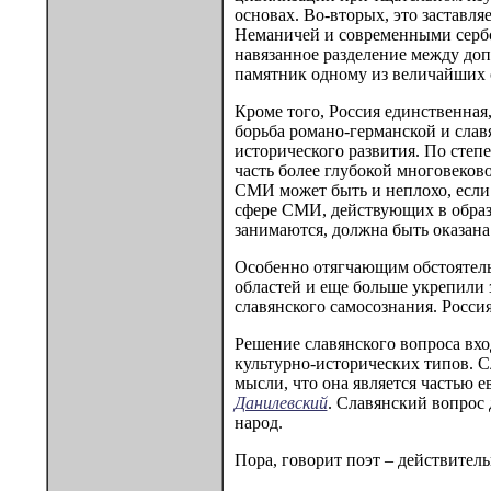
основах. Во-вторых, это заставля
Неманичей и современными сербск
навязанное разделение между доп
памятник одному из величайших
Кроме того, Россия единственная
борьба романо-германской и слав
исторического развития. По степ
часть более глубокой многовеков
СМИ может быть и неплохо, если 
сфере СМИ, действующих в образо
занимаются, должна быть оказана
Особенно отягчающим обстоятель
областей и еще больше укрепили 
славянского самосознания. Росси
Решение славянского вопроса вхо
культурно-исторических типов. Сл
мысли, что она является частью е
Данилевский
. Славянский вопрос 
народ.
Пора, говорит поэт – действител