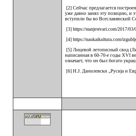
[2] Сейчас предлагается построе
уже давно занял эту позицию, и э
вступили бы во Всеславянский С
[3] https://stanjestvari.com/2017/03/
[4] https://naukaikultura.com/izgub
[5] Лицевой летописный свод (Ли
написанная в 60-70-е годы XVI ве
означает, что он был богато укра
[6] Н.Ј. Данилевски „Русија и Евр