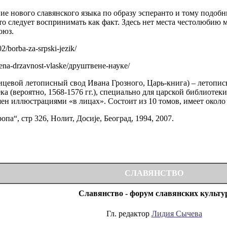
ние нового славянского языка по образу эсперанто и тому подоб
то следует воспринимать как факт. Здесь нет места честолюбию м
оюз.
02/borba-za-srpski-jezik/
ljena-drzavnost-vlaske/друштвене-науке/
цевой летописный свод Ивана Грозного, Царь-книга) – летопис
ка (вероятно, 1568-1576 гг.), специально для царской библиоте
шен иллюстрациями «в лицах». Состоит из 10 томов, имеет около 
опа“, стр 326, Нолит, Досије, Београд, 1994, 2007.
СЛАВЯНСТВО
Славянство - форум славянских культу
Гл. редактор
Лидия Сычева