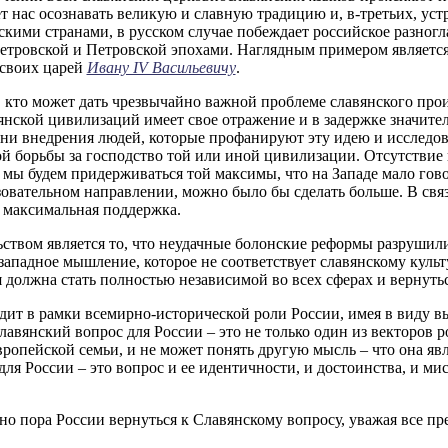
ет нас осознавать великую и славную традицию и, в-третьих, ус
ими странами, в русском случае побеждает российское разногла
етровской и Петровской эпохами. Наглядным примером является 
 своих царей
Ивану IV Васильевичу
.
, кто может дать чрезвычайно важной проблеме славянского пр
янской цивилизаций имеет свое отражение и в задержке значит
ени внедрения людей, которые профанируют эту идею и исследов
ой борьбы за господство той или иной цивилизации. Отсутствие 
мы будем придерживаться той максимы, что на Западе мало говор
вательном направлении, можно было бы сделать больше. В связ
 максимальная поддержка.
ством является то, что неудачные болонские реформы разрушил
западное мышление, которое не соответствует славянскому кул
я должна стать полностью независимой во всех сферах и вернуть
дит в рамки всемирно-исторической роли России, имея в виду в
авянский вопрос для России – это не только один из векторов р
вропейской семьи, и не может понять другую мысль – что она яв
для России – это вопрос и ее идентичности, и достоинства, и мис
ьно пора России вернуться к Славянскому вопросу, уважая все 