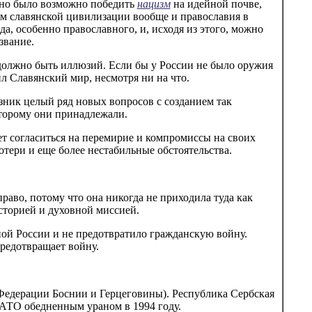
льно было возможно победить
нацизм
на идейной почве,
ом славянской цивилизации вообще и православия в
, особенно православного, и, исходя из этого, можно
звание.
должно быть иллюзий. Если бы у России не было оружия
л Славянский мир, несмотря ни на что.
зник целый ряд новых вопросов с созданием так
оторому они принадлежали.
жет согласиться на перемирие и компромиссы на своих
потери и еще более нестабильные обстоятельства.
право, потому что она никогда не приходила туда как
историей и духовной миссией.
ой России и не предотвратило гражданскую войну.
редотвращает войну.
 Федерации Боснии и Герцеговины). Республика Сербская
АТО обедненным ураном в 1994 году.