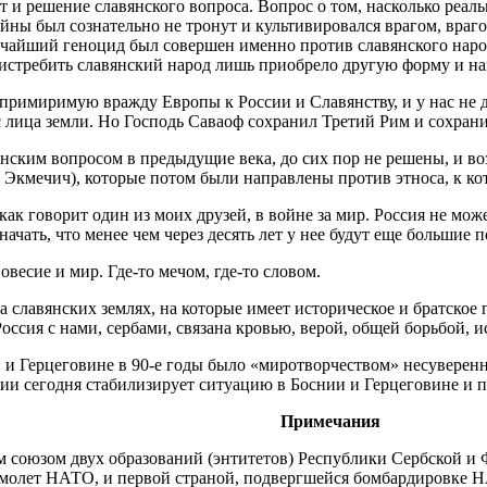
 и решение славянского вопроса. Вопрос о том, насколько реа
йны был сознательно не тронут и культивировался врагом, враг
ичайший геноцид был совершен именно против славянского народа
 истребить славянский народ лишь приобрело другую форму и на
примиримую вражду Европы к России и Славянству, и у нас не 
с лица земли. Но Господь Саваоф сохранил Третий Рим и сохрани
янским вопросом в предыдущие века, до сих пор не решены, и во
 Экмечич), которые потом были направлены против этноса, к к
как говорит один из моих друзей, в войне за мир. Россия не мо
начать, что менее чем через десять лет у нее будут еще большие 
весие и мир. Где-то мечом, где-то словом.
а славянских землях, на которые имеет историческое и братское 
 Россия с нами, сербами, связана кровью, верой, общей борьбой, 
 и Герцеговине в 90-е годы было «миротворчеством» несуверенн
и сегодня стабилизирует ситуацию в Боснии и Герцеговине и п
Примечания
ым союзом двух образований (энтитетов) Республики Сербской и
амолет НАТО, и первой страной, подвергшейся бомбардировке Н