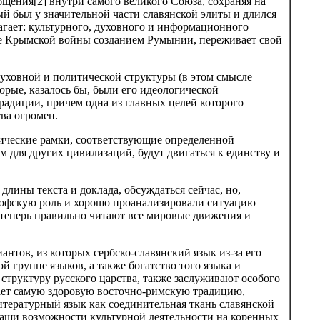
бщения[2] внутри самого великого Союза, сохраняя на
ый был у значительной части славянской элиты и длился
агает: культурного, духовного и информационного
ле Крымской войны созданием Румынии, переживает свой
уховной и политической структуры (в этом смысле
рые, казалось бы, были его идеологической
адиции, причем одна из главных целей которого –
ва огромен.
тические рамки, соответствующие определенной
 для других цивилизаций, будут двигаться к единству и
длины текста и доклада, обсуждаться сейчас, но,
ософскую роль и хорошо проанализировали ситуацию
 теперь правильно читают все мировые движения и
антов, из которых сербско-славянский язык из-за его
 группе языков, а также богатство того языка и
 структуру русского царства, также заслуживают особого
ает самую здоровую восточно-римскую традицию,
итературный язык как соединительная ткань славянской
аши возможности культурной деятельности на коренных