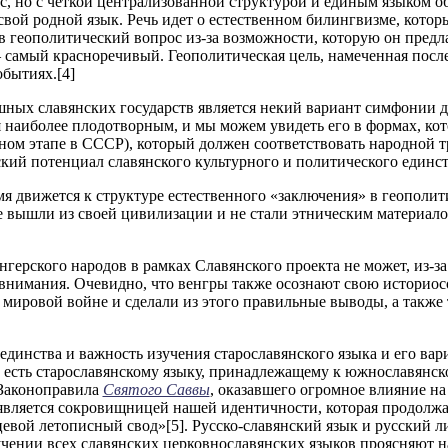
с, но с четкой централизованной структурой и единым языком о
свой родной язык. Речь идет о естественном билингвизме, котор
в геополитический вопрос из-за возможности, которую он предл
– самый красноречивый. Геополитическая цель, намеченная пос
обытиях.[4]
ных славянских государств является некий вариант симфонии д
наиболее плодотворным, и мы можем увидеть его в формах, кото
ом этапе в СССР), который должен соответствовать народной тр
кий потенциал славянского культурного и политического единст
мя движется к структуре естественного «заключения» в геополи
е вышли из своей цивилизации и не стали этническим материалом
нгерского народов в рамках Славянского проекта не может, из-за 
о внимания. Очевидно, что венгры также осознают свою истори
мировой войне и сделали из этого правильные выводы, а также
динства и важность изучения старославянского языка и его вари
о есть старославянскому языку, принадлежащему к южнославянской
 Законоправила
Святого Саввы
, оказавшего огромное влияние на
 является сокровищницей нашей идентичности, которая продолж
цевой летописный свод»[5]. Русско-славянский язык и русский л
чении всех славянских церковнославянских языков проясняют н