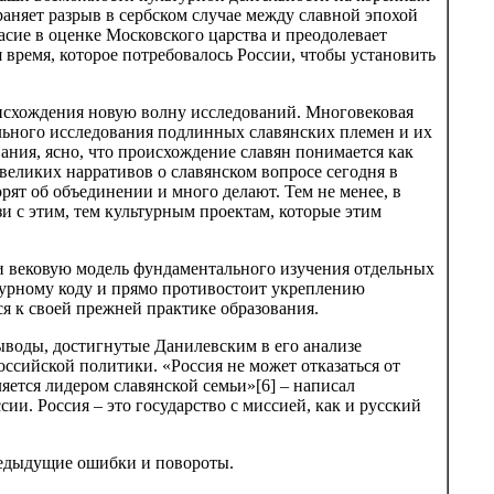
траняет разрыв в сербском случае между славной эпохой
сие в оценке Московского царства и преодолевает
время, которое потребовалось России, чтобы установить
оисхождения новую волну исследований. Многовековая
ельного исследования подлинных славянских племен и их
ания, ясно, что происхождение славян понимается как
великих нарративов о славянском вопросе сегодня в
ят об объединении и много делают. Тем не менее, в
и с этим, тем культурным проектам, которые этим
и вековую модель фундаментального изучения отдельных
ьтурному коду и прямо противостоит укреплению
ся к своей прежней практике образования.
ыводы, достигнутые Данилевским в его анализе
оссийской политики. «Россия не может отказаться от
ляется лидером славянской семьи»[6] – написал
сии. Россия – это государство с миссией, как и русский
предыдущие ошибки и повороты.