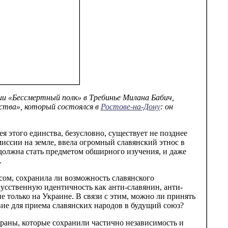
ии «Бессмертный полк» в Требинье Милана Бабич,
ства», который состоялся в
Ростове-на-Дону
: он
дея этого единства, безусловно, существует не позднее
миссии на земле, ввела огромный славянский этнос в
должна стать предметом обширного изучения, и даже
.
сом, сохранила ли возможность славянского
скусственную идентичность как анти-славянин, анти-
 не только на Украине. В связи с этим, можно ли принять
ие для приема славянских народов в будущий союз?
страны, которые сохранили частично независимость и