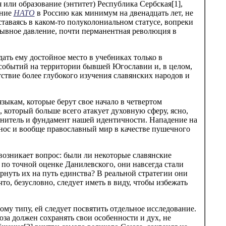
или образование (энтитет) Республика Сербская[1],
ение
НАТО
в Россию как минимум на двенадцать лет, не
аваясь в каком-то полуколониальном статусе, вопреки
рывное давление, почти перманентная революция в
ать ему достойное место в учебниках только в
 событий на территории бывшей Югославии и, в целом,
тствие более глубокого изучения славянских народов и
ыкам, которые берут свое начало в четвертом
 который больше всего атакует духовную сферу, ясно,
ранитель и фундамент нашей идентичности. Нападение на
тнос и вообще православный мир в качестве пушечного
возникает вопрос: были ли некоторые славянские
по точной оценке Данилевского, они навсегда стали
рнуть их на путь единства? В реальной стратегии они
то, безусловно, следует иметь в виду, чтобы избежать
ому типу, ей следует посвятить отдельное исследование.
за должен сохранять свои особенности и дух, не