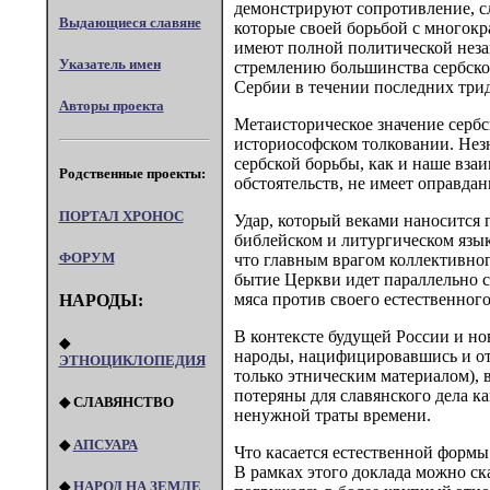
демонстрируют сопротивление, сл
Выдающиеся славяне
которые своей борьбой с многок
имеют полной политической незав
Указатель имен
стремлению большинства сербско
Сербии в течении последних тридц
Авторы проекта
Метаисторическое значение сербс
историософском толковании. Нез
сербской борьбы, как и наше взаи
Родственные проекты:
обстоятельств, не имеет оправдан
ПОРТАЛ XPOHOC
Удар, который веками наносится 
библейском и литургическом языке
ФОРУМ
что главным врагом коллективног
бытие Церкви идет параллельно с
мяса против своего естественног
НАРОДЫ:
В контексте будущей России и но
◆
народы, нацифицировавшись и ото
ЭТНОЦИКЛОПЕДИЯ
только этническим материалом), 
потеряны для славянского дела ка
◆ СЛАВЯНСТВО
ненужной траты времени.
◆
АПСУАРА
Что касается естественной формы 
В рамках этого доклада можно ск
◆
НАРОД НА ЗЕМЛЕ