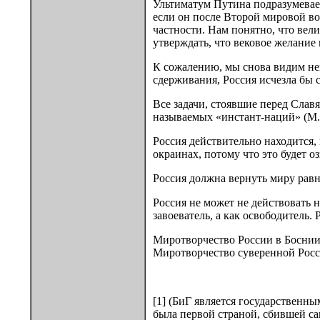
Ультиматум Путина подразумевает
если он после Второй мировой во
частности. Нам понятно, что вел
утверждать, что вековое желание
К сожалению, мы снова видим не
сдерживания, Россия исчезла бы 
Все задачи, стоявшие перед Слав
называемых «инстант-наций» (М.
Россия действительно находится, 
окраинах, потому что это будет оз
Россия должна вернуть миру равно
Россия не может не действовать н
завоеватель, а как освободитель.
Миротворчество России в Боснии
Миротворчество суверенной Росси
[1] (БиГ является государственн
была первой страной, сбившей с