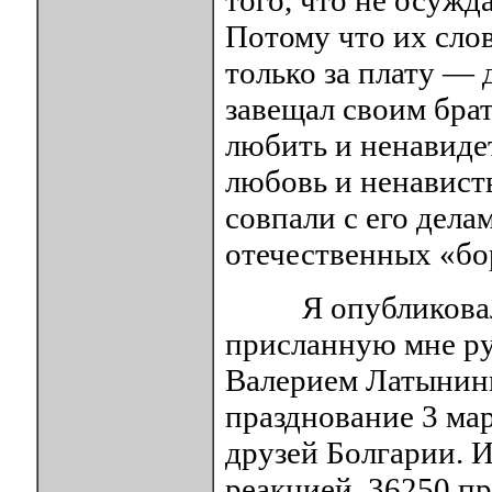
того, что не осужд
Потому что их слов
только за плату — д
завещал своим брат
любить и ненавидет
любовь и ненависть
совпали с его делам
отечественных «бо
Я опубликовала 
присланную мне ру
Валерием Латынины
празднование 3 ма
друзей Болгарии. 
реакцией. 36250 п