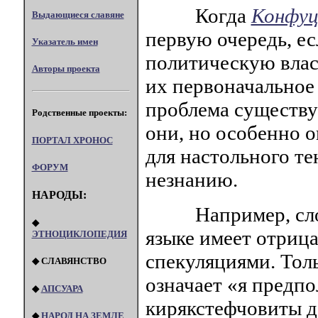
Когда
Конфуц
Выдающиеся славяне
первую очередь, е
Указатель имен
политическую власт
Авторы проекта
их первоначальное 
проблема существуе
Родственные проекты:
они, но особенно 
ПОРТАЛ XPOHOC
для настольного те
ФОРУМ
незнанию.
НАРОДЫ:
Например, сло
◆
языке имеет отриц
ЭТНОЦИКЛОПЕДИЯ
спекуляциями. Толь
◆ СЛАВЯНСТВО
означает «я предп
◆
АПСУАРА
кирякстефчовиты д
◆
НАРОД НА ЗЕМЛЕ