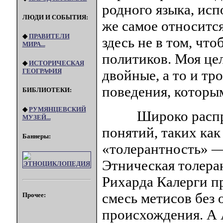
родного языка, исп
ЛЮДИ И СОБЫТИЯ:
же самое относится
◆
ПРАВИТЕЛИ
здесь не в том, чт
МИРА...
политиков. Моя це
◆
ИСТОРИЧЕСКАЯ
двойные, а то и т
ГЕОГРАФИЯ
поведения, которы
БИБЛИОТЕКИ:
◆
РУМЯНЦЕВСКИЙ
Широко распрос
МУЗЕЙ...
понятий, таких как
Баннеры:
«толерантность» — 
Этническая толера
Рихарда Калерги п
смесь метисов без
Прочее:
происхождения. А 