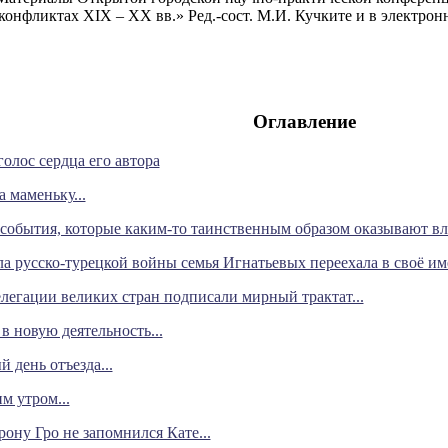
онфликтах XIX – XX вв.» Ред.-сост. М.И. Кучките и в электрон
Оглавление
олос сердца его автора
а маменьку...
я события, которые каким-то таинственным образом оказывают вли
ала русско-турецкой войны семья Игнатьевых переехала в своё и
елегации великих стран подписали мирный трактат...
в новую деятельность...
 день отъезда...
м утром...
рону Гро не запомнился Кате...