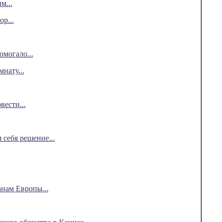
м...
р...
омогало...
нату...
ести...
себя решение...
анам Европы...