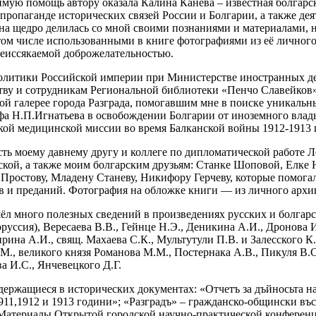
мую помощь автору оказала Калина Канева – известная болгарск
 пропаганде исторических связей России и Болгарии, а также де
на щедро делилась со мной своими познаниями и материалами, 
том числе использованными в книге фотографиями из её личного
неиссякаемой доброжелательностью.
литики Российской империи при Министерстве иностранных дел
тву и сотрудникам Региональной библиотеки «Пенчо Славейков»
ной галерее города Разграда, помогавшим мне в поиске уникаль
а Н.П.Игнатьева в освобождении Болгарии от иноземного владыч
кой медицинской миссии во время Балканской войны 1912-1913 г
ь моему давнему другу и коллеге по дипломатической работе Л
ской, а также моим болгарским друзьям: Станке Шоповой, Елке 
 Простову, Младену Станеву, Никифору Герчеву, которые помога
в и преданий. Фотография на обложке книги — из личного архи
л много полезных сведений в произведениях русских и болгарс
оруссия), Вересаева В.В., Гейнце Н.Э., Деникина А.И., Дронова И
рина А.И., свящ. Махаева С.К., Мультутули П.В. и Залесского К
.М., великого князя Романова М.М., Постернака А.В., Пикуля В.
а И.С., Янчевецкого Д.Г.
ержащиеся в исторических документах: «Отчетъ за дъйносьта на
911,1912 и 1913 години»; «Разградъ» – гражданско-общински въс
; Материалы Открытой городской научно-практической конферен