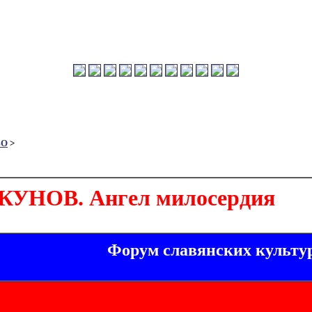
ВО
>
УНОВ. Ангел милосердия
Форум славянских культу