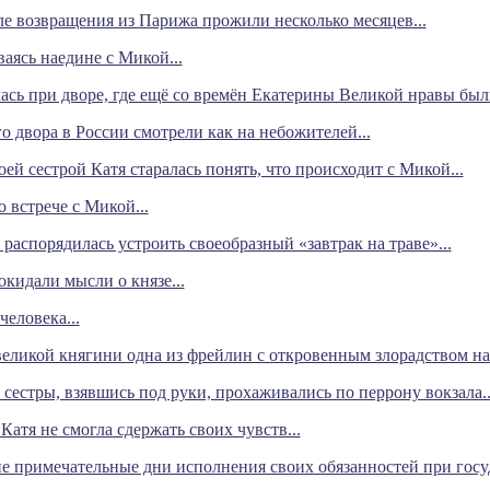
ле возвращения из Парижа прожили несколько месяцев...
аясь наедине с Микой...
ась при дворе, где ещё со времён Екатерины Великой нравы были
о двора в России смотрели как на небожителей...
оей сестрой Катя старалась понять, что происходит с Микой...
о встрече с Микой...
 распорядилась устроить своеобразный «завтрак на траве»...
окидали мысли о князе...
человека...
 великой княгини одна из фрейлин с откровенным злорадством н
сестры, взявшись под руки, прохаживались по перрону вокзала..
Катя не смогла сдержать своих чувств...
не примечательные дни исполнения своих обязанностей при госу