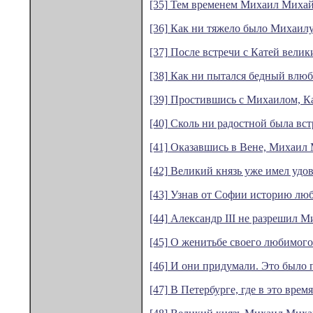
[35] Тем временем Михаил Михайло
[36] Как ни тяжело было Михаилу
[37] После встречи с Катей велик
[38] Как ни пытался бедный влюбл
[39] Простившись с Михаилом, Кат
[40] Сколь ни радостной была вст
[41] Оказавшись в Вене, Михаил 
[42] Великий князь уже имел удо
[43] Узнав от Софии историю люб
[44] Александр III не разрешил М
[45] О женитьбе своего любимого
[46] И они придумали. Это было 
[47] В Петербурге, где в это вре