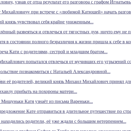
вич, узнав от отца результат его разговора с графом Игнатьевы
 Михайловичу при встрече с «любимой Катюшей» начать разгово
ий князь чувствовал себя крайне униженным...
ённый развеяться и отвлечься от тягостных дум, ничто ему не п
я в состоянии полного безразличия к жизни пришла к себе в ком
реча Кати с родителями, сестрой и младшим братом...
Михайлович попытался отвлечься от мучивших его угрызений сов
вольствие познакомиться с Натальей Александровной...
ви её родителей, великий князь Михаил Михайлович принял для 
ихаилу прибыть на похороны матери...
 Мишуньки Катя узнаёт из письма Вареньки...
предложение Кате отправиться в длительное путешествие по стр
мя находились родители, её уже ждали с большим нетерпением...