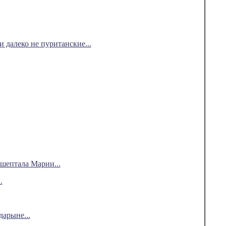
 далеко не пуританские...
ашептала Марии...
.
дарыне...