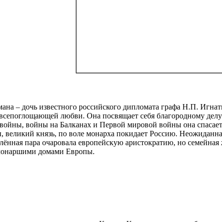
ана – дочь известного российского дипломата графа Н.П. Игнат
всепоглощающей любви. Она посвящает себя благородному делу – 
войны, войны на Балканах и Первой мировой войны она спасает 
 великий князь, по воле монарха покидает Россию. Неожиданна
блённая пара очаровала европейскую аристократию, но семейная 
монаршими домами Европы.