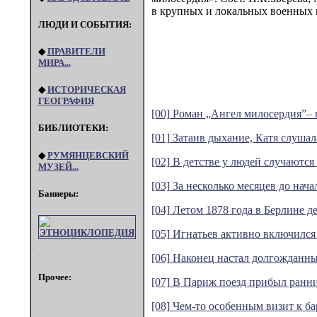
в крупных и локальных военных к
ЛЮДИ И СОБЫТИЯ:
◆
ПРАВИТЕЛИ
МИРА...
◆
ИСТОРИЧЕСКАЯ
ГЕОГРАФИЯ
[00] Роман „Ангел милосердия”– г
БИБЛИОТЕКИ:
[01] Затаив дыхание, Катя слушал
◆
РУМЯНЦЕВСКИЙ
[02] В детстве у людей случаютс
МУЗЕЙ...
[03] За несколько месяцев до нач
Баннеры:
[04] Летом 1878 года в Берлине д
[05] Игнатьев активно включился 
[06] Наконец настал долгожданный
Прочее:
[07] В Париж поезд прибыл ранни
[08] Чем-то особенным визит к ба