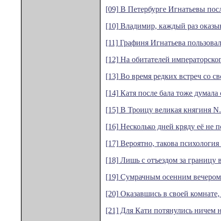
[09] В Петербурге Игнатьевы пос
[10] Владимир, каждый раз оказыв
[11] Графиня Игнатьева пользовал
[12] На обитателей императорског
[13] Во время редких встреч со св
[14] Катя после бала тоже думала 
[15] В Троицу великая княгиня N.
[16] Несколько дней кряду её не п
[17] Вероятно, такова психология 
[18] Лишь с отъездом за границу
[19] Сумрачным осенним вечером 
[20] Оказавшись в своей комнате, 
[21] Для Кати потянулись ничем 