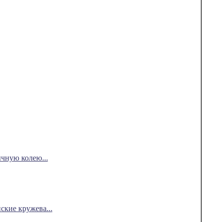
чную колею...
ские кружева...