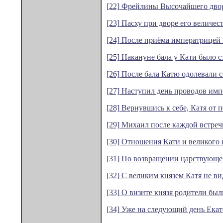
[22] Фрейлины Высочайшего двора
[23] Пасху при дворе его величес
[24] После приёма императрицей
[25] Накануне бала у Кати было с
[26] После бала Катю одолевали с
[27] Наступил день проводов имп
[28] Вернувшись к себе, Катя от п
[29] Михаил после каждой встреч
[30] Отношения Кати и великого к
[31] По возвращении царствующей
[32] С великим князем Катя не вид
[33] О визите князя родители был
[34] Уже на следующий день Екат