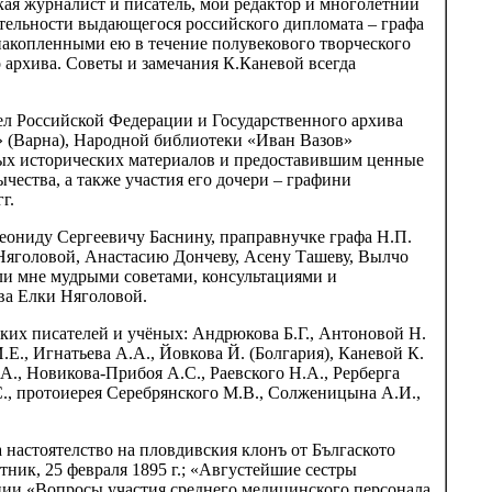
ая журналист и писатель, мой редактор и многолетний
ятельности выдающегося российского дипломата – графа
накопленными ею в течение полувекового творческого
 архива. Советы и замечания К.Каневой всегда
 Российской Федерации и Государственного архива
 (Варна), Народной библиотеки «Иван Вазов»
ных исторических материалов и предоставившим ценные
ества, а также участия его дочери – графини
г.
еониду Сергеевичу Баснину, праправнучке графа Н.П.
Няголовой, Анастасию Дончеву, Асену Ташеву, Вылчо
ли мне мудрыми советами, консультациями и
ва Елки Няголовой.
ких писателей и учёных: Андрюкова Б.Г., Антоновой Н.
.Е., Игнатьева А.А., Йовкова Й. (Болгария), Каневой К.
.А., Новикова-Прибоя А.С., Раевского Н.А., Рерберга
С., протоиерея Серебрянского М.В., Солженицына А.И.,
 настоятелство на пловдивския клонъ от Бългаското
тник, 25 февраля 1895 г.; «Августейшие сестры
ции «Вопросы участия среднего медицинского персонала