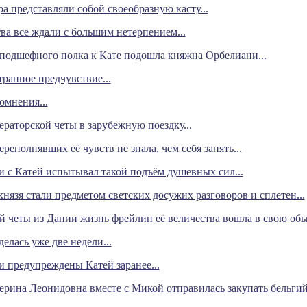
 представляли собой своеобразную касту...
тва все ждали с большим нетерпением...
 подшефного полка к Кате подошла княжна Орбелиани...
транное предчувствие...
омнения...
ераторской четы в зарубежную поездку...
ереполнявших её чувств не знала, чем себя занять...
и с Катей испытывал такой подъём душевных сил...
нязя стали предметом светских досужих разговоров и сплетен...
 четы из Дании жизнь фрейлин её величества вошла в свою обы
елась уже две недели...
и предупреждены Катей заранее...
ерина Леонидовна вместе с Микой отправилась закупать бельгий