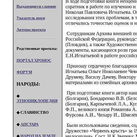
В ходе подготовки книги неоцени
соратник в работе по изучению и
Выдающиеся славяне
Николая Павловича Игнатьева. О
исследования этих проблемам, в 
Указатель имен
отличались точностью оценок и 
Авторы проекта
Сотрудникам Архива внешней по
Российской Федерации, руководс
(Пловдив), а также Художествен
Родственные проекты:
документы, касающиеся роли граф
Е.Н.Игнатьевой в работе российс
ПОРТАЛ XPOHOC
Приношу сердечную благодарност
Игнатьева Ольге Николаевне Чев
ФОРУМ
Друмеву, Василу Дачеву, Виктору
материалами из семейных архиво
НАРОДЫ:
При подготовке книги автор нашё
◆
(Болгария), Бондаренко В.В. (Бел
ЭТНОЦИКЛОПЕДИЯ
(Болгария), Карпычевой Л.А., Куп
Ф.П., великого князя Романова А
◆ СЛАВЯНСТВО
Фурсова А.И., Чихару И., Шмелёв
◆
АПСУАРА
Были использованы сведения, сод
Дружество «Червенъ кръстъ» за 1
◆
НАРОД НА ЗЕМЛЕ
милосердия». Сост. Н.К.Зверева