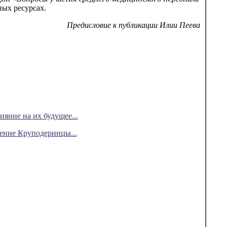
ных ресурсах.
Предисловие к публикации Илии Пеева
яние на их будущее...
мение Круподеринцы...