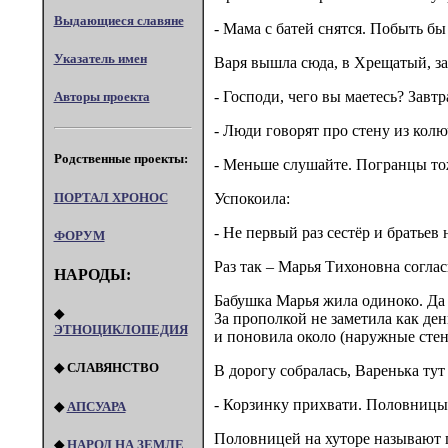
Выдающиеся славяне
- Мама с батей снятся. Побыть бы
Указатель имен
Варя вышла сюда, в Хрещатый, за
- Господи, чего вы маетесь? Завт
Авторы проекта
- Люди говорят про стену из колю
Родственные проекты:
- Меньше слушайте. Погранцы то
ПОРТАЛ XPOHOC
Успокоила:
- Не первый раз сестёр и братьев
ФОРУМ
Раз так – Марья Тихоновна соглас
НАРОДЫ:
Бабушка Марья жила одиноко. Да и
◆
За прополкой не заметила как ден
ЭТНОЦИКЛОПЕДИЯ
и поновила около (наружные стен
◆ СЛАВЯНСТВО
В дорогу собралась, Варенька тут
- Корзинку прихвати. Половницы
◆
АПСУАРА
Половницей на хуторе называют 
◆
НАРОД НА ЗЕМЛЕ