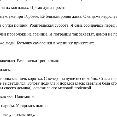
 на их могилках. Прямо душа просит.
муж уже при Горбаче. Её близкая родня жива. Она даже недослу
ра с утра пойдём. Родительская суббота. Я сама собиралась перед
чей проволоки на границе. И погранцы так захватят, домой не п
же люди. Бутылку самогонки в корзинку прикутайте.
 навещаю. Все волчьи тропы знаю.
илась.
юньская ночь коротка. С вечера на душе неспокойно. Спала не с
ь высветлился. Голову подняла и порадовалась: светлым бела стои
ы своего домика), освежила его меловой побелкой.
 как тут. Напомнила:
 нарвём. Уродилась нынче.
полевую землянику.