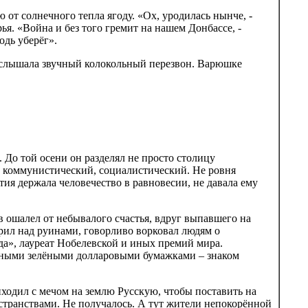
 от солнечного тепла ягоду. «Ох, уродилась нынче, -
ья. «Война и без того гремит на нашем Донбассе, -
одь уберёг».
 услышала звучный колокольный перезвон. Варюшке
 До той осени он разделял не просто столицу
и коммунистический, социалистический. Не ровня
тия держала человечество в равновесии, не давала ему
 ошалел от небывалого счастья, вдруг выпавшего на
арил над руинами, говорливо ворковал людям о
а», лауреат Нобелевской и иных премий мира.
рными зелёными долларовыми бумажками – знаком
иходил с мечом на землю Русскую, чтобы поставить на
транствами. Не получалось. А тут жители непокорённой