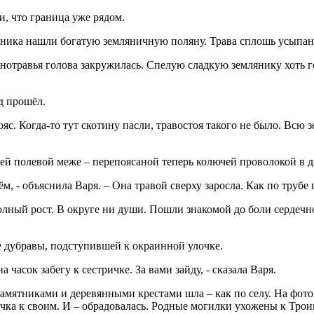
и, что граница уже рядом.
ника нашли богатую земляничную поляну. Трава сплошь усыпана
знотравья голова закружилась. Спелую сладкую землянику хоть г
д прошёл.
яс. Когда-то тут скотину пасли, травостоя такого не было. Всю 
ей полевой меже – перепоясаной теперь колючей проволокой в д
, - объяснила Варя. – Она травой сверху заросла. Как по трубе 
лный рост. В округе ни души. Пошли знакомой до боли сердечно
 дубравы, подступившей к окраинной улочке.
на часок забегу к сестричке. За вами зайду, - сказала Варя.
мятниками и деревянными крестами шла – как по селу. На фотог
чка к своим. И – обрадовалась. Родные могилки ухожены к Троиц