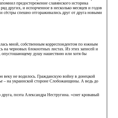
 напомнил предостережение славянского историка
ряд других, и испорченное в несколько месяцев и годов
я и сёстры спешно отгораживались друг от друга новыми
галась мной, собственным корреспондентом по южным
ь на черновых блокнотных листах. Из этих записей и
у, опустошающему душу нашествию или хотя бы
он веку не водилось. Гражданскую войну в донецкой
чье – на украинской стороне Слобожанщины. А ведь до
о друга, поэта Александра Нестругина. «снег кровавый