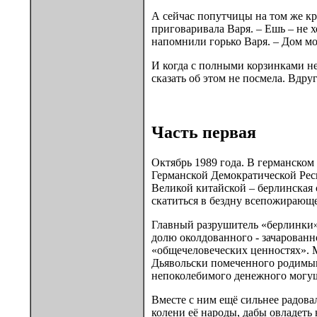
А сейчас попутчицы на том же кру
приговаривала Варя. – Ешь – не х
напомнили горько Варя. – Дом мо
И когда с полными корзинками н
сказать об этом не посмела. Вдру
Часть первая
Октябрь 1989 года. В германском
Германской Демократической Респ
Великой китайской – берлинская с
скатиться в бездну всепожирающ
Главный разрушитель «берлинки»
долю околдованного - зачарованн
«общечеловеческих ценностях». М
Дьявольски помеченного родимы
непоколебимого денежного могущ
Вместе с ним ещё сильнее радова
колени её народы, дабы овладет