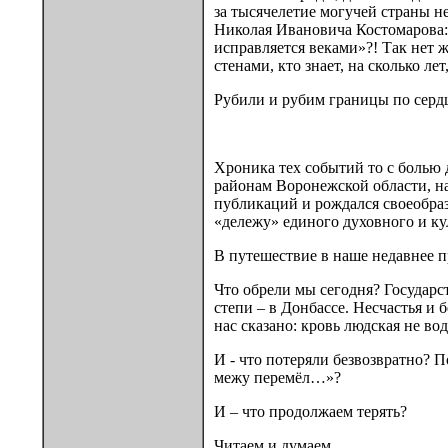
за тысячелетие могучей страны н
Николая Ивановича Костомарова: «
исправляется веками»?! Так нет 
стенами, кто знает, на сколько лет
Рубили и рубим границы по сер
Хроника тех событий то с болью
районам Воронежской области, на
публикаций и рождался своеобра
«дележу» единого духовного и ку
В путешествие в наше недавнее п
Что обрели мы сегодня? Государс
степи – в Донбассе. Несчастья и
нас сказано: кровь людская не во
И - что потеряли безвозвратно? П
межу перемёл…»?
И – что продолжаем терять?
Читаем и думаем…