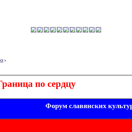
ВО
>
раница по сердцу
Форум славянских культу