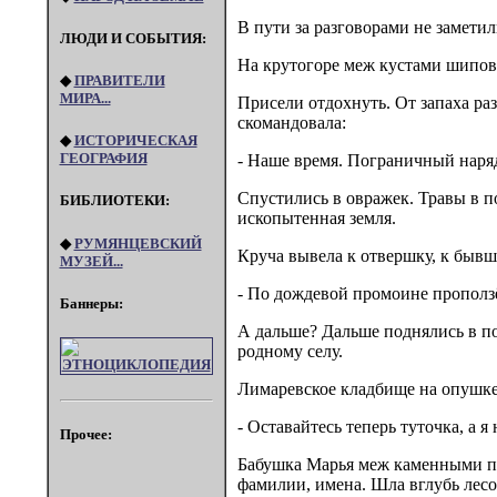
В пути за разговорами не заметил
ЛЮДИ И СОБЫТИЯ:
На крутогоре меж кустами шипов
◆
ПРАВИТЕЛИ
МИРА...
Присели отдохнуть. От запаха ра
скомандовала:
◆
ИСТОРИЧЕСКАЯ
ГЕОГРАФИЯ
- Наше время. Пограничный наря
Спустились в овражек. Травы в по
БИБЛИОТЕКИ:
ископытенная земля.
◆
РУМЯНЦЕВСКИЙ
Круча вывела к отвершку, к бывш
МУЗЕЙ...
- По дождевой промоине проползём
Баннеры:
А дальше? Дальше поднялись в по
родному селу.
Лимаревское кладбище на опушке
- Оставайтесь теперь туточка, а я 
Прочее:
Бабушка Марья меж каменными па
фамилии, имена. Шла вглубь лесо