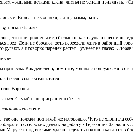
ьем – живыми ветками клёна, листья не успели привянуть. «Сла
лонами. Видела не могилки, а лица мамы, бати.
аву, к земле ближе.
алось, что они, родненькие, её слышат, как слушают песни неви
ься грех. Дети не бросают, хоть переехали жить в районный г
о ругают, а я говорю: паренёк растёт – умнеет на глазах». Добави
яюсь».
м принесла. Как девочкой, помните, ходила с подружками в степ
так беседовала с мамой-тятей.
 голос Варюши.
ираться. Самый наш приграничный час».
озь колючую стену.
 где она ползала под такой же изгородью. Чуть не хлопнула себ
обирали их, сельских девчат, на работу в Германию. Загнали в 
ю Марусе с подружками удалось сделать подкоп, скатиться в б