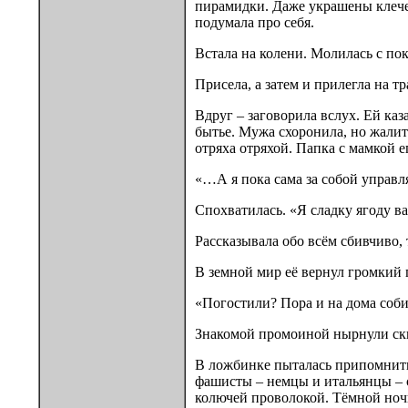
пирамидки. Даже украшены клечен
подумала про себя.
Встала на колени. Молилась с пок
Присела, а затем и прилегла на тр
Вдруг – заговорила вслух. Ей каз
бытье. Мужа схоронила, но жалит
отряха отряхой. Папка с мамкой ег
«…А я пока сама за собой управл
Спохватилась. «Я сладку ягоду ва
Рассказывала обо всём сбивчиво, 
В земной мир её вернул громкий
«Погостили? Пора и на дома соб
Знакомой промоиной нырнули скв
В ложбинке пыталась припомнить,
фашисты – немцы и итальянцы – с
колючей проволокой. Тёмной ночь