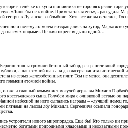
тогоре в тенёчке от куста шиповника не торопясь рвали горячую
очу». «Лишь бы не к войне. Примета такая есть», - рассудила Мар
ей сестры в Луганске разбомбили. Хоть все живы остались, Госп
еспешно и почему-то молча возвращались на хутор, Марья ясно
г да на смех подымет. Церкви окрест ведь ни одной…
 Берлине толпы громили бетонный забор, разграничивший город.
ублики, а наш земной шар - на два лагеря: капиталистический 
тена из серых железобетонных плит. Тем не менее, она десятиле
его пламени атомной войны.
, он же и главный коммунист могучей державы Михаил Горбачёв
ого крестьянского сына. Голубем мира с оливковой ветвью он п
анной небесной на него сыпались награды – «лучший немец год
ми пятнами на лысом лбу Михаила Сергеевича осыпали гонора
ества.
лись устроители нового миропорядка. Ещё бы! Кто только ни пр
ь несметно богатыми природными кладовыми и неохватными прос