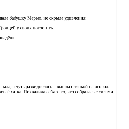
шала бабушку Марью, не скрыла удивления:
 Троицей у своих погостить.
опадёшь.
пала, а чуть развиднелось – вышла с тяпкой на огород.
т её хатка. Похвалила себя за то, что собралась с силами