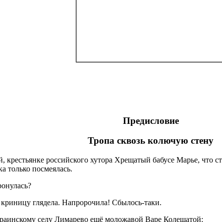
Предисловие
Тропа сквозь колючую стену
, крестьянке российского хутора Хрещатый бабусе Марье, что с
а только посмеялась.
ронулась?
 криницу глядела. Напророчила! Сбылось-таки.
краинскому селу Лимарево ещё моложавой Варе Колещатой: