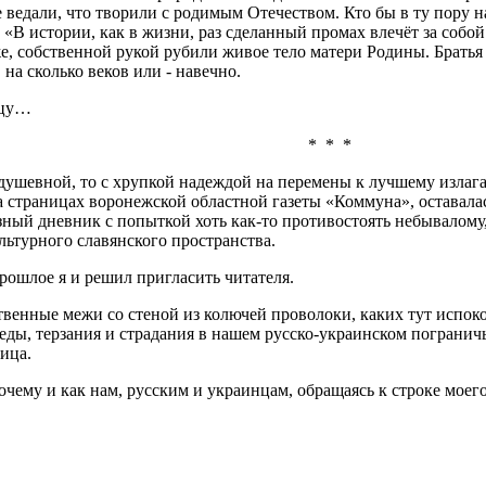
е ведали, что творили с родимым Отечеством. Кто бы в ту пору
В истории, как в жизни, раз сделанный промах влечёт за собой 
же, собственной рукой рубили живое тело матери Родины. Брать
, на сколько веков или - навечно.
дцу…
* * *
 душевной, то с хрупкой надеждой на перемены к лучшему изла
 страницах воронежской областной газеты «Коммуна», оставалас
зный дневник с попыткой хоть как-то противостоять небывалом
льтурного славянского пространства.
рошлое я и решил пригласить читателя.
твенные межи со стеной из колючей проволоки, каких тут испок
 беды, терзания и страдания в нашем русско-украинском пограни
дица.
очему и как нам, русским и украинцам, обращаясь к строке моег