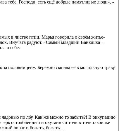
ва тебе, Господи, есть ещё добрые памятливые люди», -
димых в листве птиц. Марья говорила о своём житье-
ородок. Внучата радуют. «Самый младший Ванюшка –
ла о себе:
ь за половницей». Бережно сыпала её в могильную траву.
я ладонью по лбу. Как же можно то забыть?! В оккупацию
лагерь остолблённый и окутанный точь-в-точь такой же
лижний овраг и бежать, бежать…