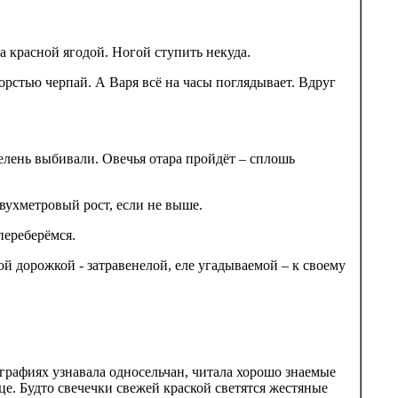
 красной ягодой. Ногой ступить некуда.
орстью черпай. А Варя всё на часы поглядывает. Вдруг
зелень выбивали. Овечья отара пройдёт – сплошь
вухметровый рост, если не выше.
переберёмся.
й дорожкой - затравенелой, еле угадываемой – к своему
рафиях узнавала односельчан, читала хорошо знаемые
е. Будто свечечки свежей краской светятся жестяные