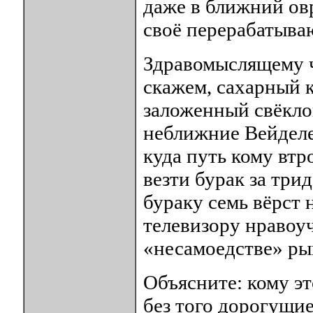
даже в ближний овр
своё перерабатыва
Здравомыслящему ч
скажем, сахарный к
заложенный свёкло
неближние Вейделе
куда путь кому втр
везти бурак за трид
бураку семь вёрст 
телевизору нравоуч
«несамоедстве» ры
Объясните: кому эт
без того дорогущие