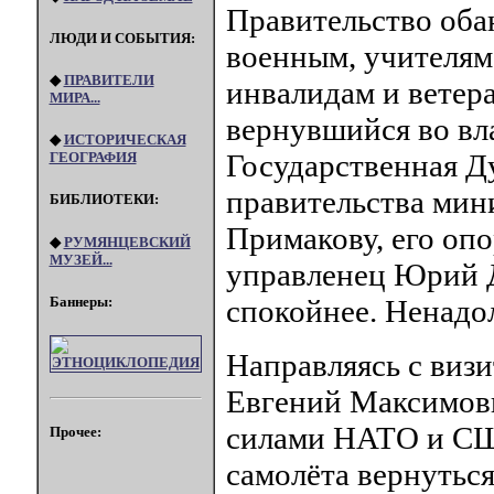
Правительство оба
ЛЮДИ И СОБЫТИЯ:
военным, учителям
◆
ПРАВИТЕЛИ
инвалидам и ветер
МИРА...
вернувшийся во вл
◆
ИСТОРИЧЕСКАЯ
Государственная Д
ГЕОГРАФИЯ
правительства мин
БИБЛИОТЕКИ:
Примакову, его оп
◆
РУМЯНЦЕВСКИЙ
МУЗЕЙ...
управленец Юрий Д
Баннеры:
спокойнее. Ненадол
Направляясь с виз
Евгений Максимов
силами НАТО и СШ
Прочее:
самолёта вернутьс