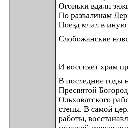
Огоньки вдали зажг
По развалинам Де
Поезд мчал в иную
Слобожанские нов
И воссияет храм 
В последние годы н
Пресвятой Богоро
Ольховатского рай
стены. В самой це
работы, восстанавл
молодой священник