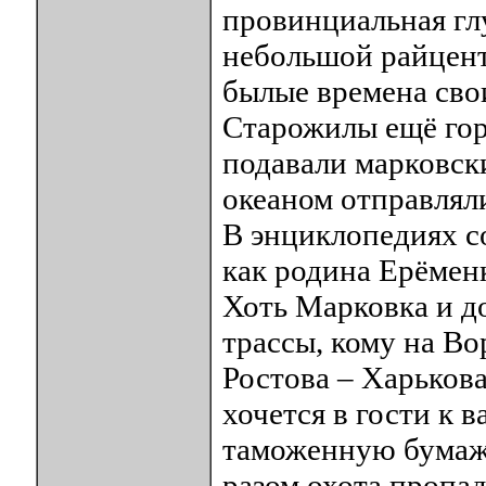
провинциальная гл
небольшой райцент
былые времена сво
Старожилы ещё гор
подавали марковск
океаном отправляли
В энциклопедиях с
как родина Ерёмен
Хоть Марковка и д
трассы, кому на Во
Ростова – Харьков
хочется в гости к 
таможенную бумажн
разом охота пропад