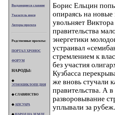
Борис Ельцин попы
Выдающиеся славяне
опираясь на новые
Указатель имен
увольняет Виктора
Авторы проекта
правительства мал
энергетики молодо
Родственные проекты:
устраивал «семиба
ПОРТАЛ XPOHOC
стремлением к влас
ФОРУМ
без участия олига
НАРОДЫ:
Кузбасса перекрыв
же вновь стучали 
◆
ЭТНОЦИКЛОПЕДИЯ
правительства. А в
◆ СЛАВЯНСТВО
разворовывание ст
◆
АПСУАРА
уплывали за рубеж
◆
НАРОД НА ЗЕМЛЕ